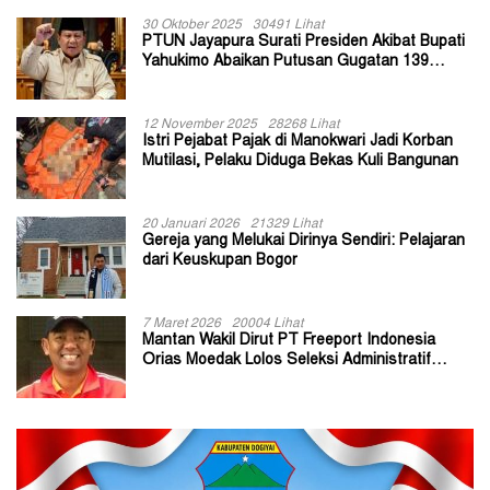
30 Oktober 2025
30491 Lihat
PTUN Jayapura Surati Presiden Akibat Bupati
Yahukimo Abaikan Putusan Gugatan 139
Kepala Kampung
12 November 2025
28268 Lihat
Istri Pejabat Pajak di Manokwari Jadi Korban
Mutilasi, Pelaku Diduga Bekas Kuli Bangunan
20 Januari 2026
21329 Lihat
Gereja yang Melukai Dirinya Sendiri: Pelajaran
dari Keuskupan Bogor
7 Maret 2026
20004 Lihat
Mantan Wakil Dirut PT Freeport Indonesia
Orias Moedak Lolos Seleksi Administratif
Calon ADK OJK