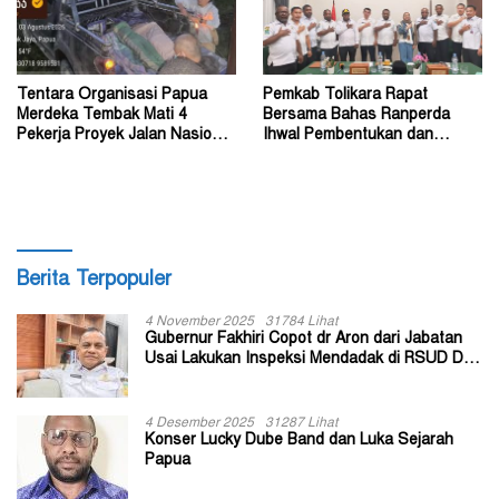
Tentara Organisasi Papua
Pemkab Tolikara Rapat
Merdeka Tembak Mati 4
Bersama Bahas Ranperda
Pekerja Proyek Jalan Nasional
Ihwal Pembentukan dan
di Kabupaten Tolikara
Susunan Perangkat Daerah
Berita Terpopuler
4 November 2025
31784 Lihat
Gubernur Fakhiri Copot dr Aron dari Jabatan
Usai Lakukan Inspeksi Mendadak di RSUD Dok
II Jayapura
4 Desember 2025
31287 Lihat
Konser Lucky Dube Band dan Luka Sejarah
Papua