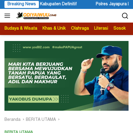
Langsung
f
Breaking News
Polres Jayapura Lakukan Penyelidikan Pasca Keracunan A
ke
konten
Budaya & Wisata
Khas & Unik
Olahraga
Literasi
Sosok
B
Beranda
BERITA UTAMA
BERITA UTAMA