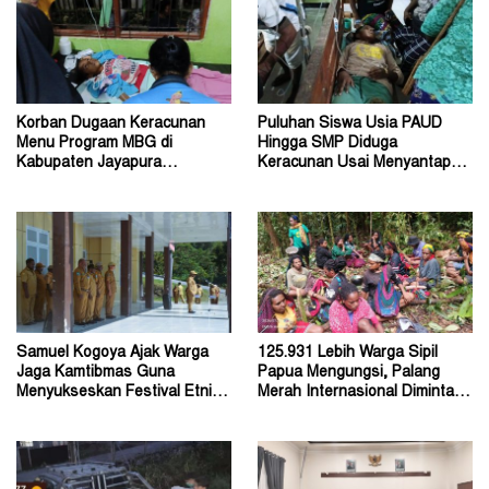
Korban Dugaan Keracunan
Puluhan Siswa Usia PAUD
Menu Program MBG di
Hingga SMP Diduga
Kabupaten Jayapura
Keracunan Usai Menyantap
Diperkirakan Ratusan Orang
Menu Program MBG
Samuel Kogoya Ajak Warga
125.931 Lebih Warga Sipil
Jaga Kamtibmas Guna
Papua Mengungsi, Palang
Menyukseskan Festival Etnik
Merah Internasional Diminta
Religi dan HUT RI
Segera Turun Tangan