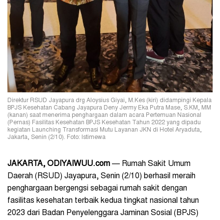
Direktur RSUD Jayapura drg Aloysius Giyai, M.Kes (kiri) didampingi Kepala
BPJS Kesehatan Cabang Jayapura Deny Jermy Eka Putra Mase, S.KM, MM
(kanan) saat menerima penghargaan dalam acara Pertemuan Nasional
(Pernas) Fasilitas Kesehatan BPJS Kesehatan Tahun 2022 yang dipadu
kegiatan Launching Transformasi Mutu Layanan JKN di Hotel Aryaduta,
Jakarta, Senin (2/10). Foto: Istimewa
JAKARTA, ODIYAIWUU.com
— Rumah Sakit Umum
Daerah (RSUD) Jayapura, Senin (2/10) berhasil meraih
penghargaan bergengsi sebagai rumah sakit dengan
fasilitas kesehatan terbaik kedua tingkat nasional tahun
2023 dari Badan Penyelenggara Jaminan Sosial (BPJS)