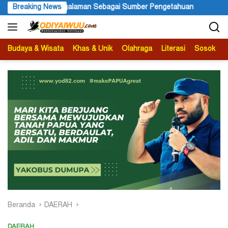
Langsung
ber Pengetahuan
Breaking News
Ketua APS Papua Pegunungan Sonni Lokoba
ke
konten
Budaya & Wisata
Khas & Unik
Olahraga
Literasi
Sosok
B
Beranda
DAERAH
DAERAH