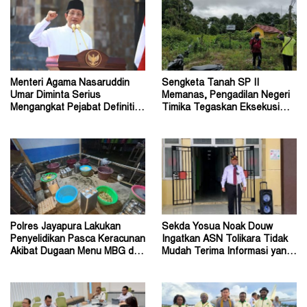
Menteri Agama Nasaruddin
Sengketa Tanah SP II
Umar Diminta Serius
Memanas, Pengadilan Negeri
Mengangkat Pejabat Definitif
Timika Tegaskan Eksekusi
Dirjen Bimas Katolik
Bukan Pemeriksaan Ulang
Polres Jayapura Lakukan
Sekda Yosua Noak Douw
Penyelidikan Pasca Keracunan
Ingatkan ASN Tolikara Tidak
Akibat Dugaan Menu MBG di
Mudah Terima Informasi yang
Depapre
Belum Akurat