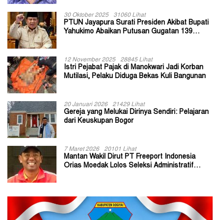
30 Oktober 2025
31060 Lihat
PTUN Jayapura Surati Presiden Akibat Bupati
Yahukimo Abaikan Putusan Gugatan 139
Kepala Kampung
12 November 2025
28845 Lihat
Istri Pejabat Pajak di Manokwari Jadi Korban
Mutilasi, Pelaku Diduga Bekas Kuli Bangunan
20 Januari 2026
21429 Lihat
Gereja yang Melukai Dirinya Sendiri: Pelajaran
dari Keuskupan Bogor
7 Maret 2026
20101 Lihat
Mantan Wakil Dirut PT Freeport Indonesia
Orias Moedak Lolos Seleksi Administratif
Calon ADK OJK