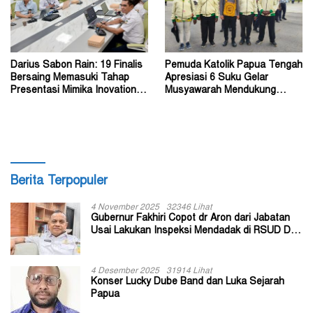
Darius Sabon Rain: 19 Finalis
Pemuda Katolik Papua Tengah
Bersaing Memasuki Tahap
Apresiasi 6 Suku Gelar
Presentasi Mimika Inovation
Musyawarah Mendukung
Week 2026
Perda Jadi Acuan Dewan
Berita Terpopuler
4 November 2025
32346 Lihat
Gubernur Fakhiri Copot dr Aron dari Jabatan
Usai Lakukan Inspeksi Mendadak di RSUD Dok
II Jayapura
4 Desember 2025
31914 Lihat
Konser Lucky Dube Band dan Luka Sejarah
Papua