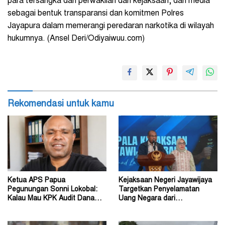
para tersangka dan perwakilan dari kejaksaan, dan media
sebagai bentuk transparansi dan komitmen Polres
Jayapura dalam memerangi peredaran narkotika di wilayah
hukumnya. (Ansel Deri/Odiyaiwuu.com)
Rekomendasi untuk kamu
Ketua APS Papua
Kejaksaan Negeri Jayawijaya
Pegunungan Sonni Lokobal:
Targetkan Penyelamatan
Kalau Mau KPK Audit Dana
Uang Negara dari
Otsus Seluruh Tanah Papua
Penanganan Perkara Korupsi