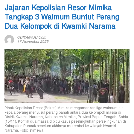
Jajaran Kepolisian Resor Mimika
Tangkap 3 Waimum Buntut Perang
Dua Kelompok di Kwamki Narama
ODIYAIWUU.com
17 November 2025
Pihak Kepolisian Resor (Polres) Mimika mengamankan tiga waimum atau
kepala perang menyusul perang panah antara dua kelompok massa di
Dístrik Kwamki Narama, Kabupaten Mimika, Provinsi Papua Tengah, Sabtu
(15/11). Konflik dua massa dipicu kasus peselingkuhan perselingkuhan di
Kabupaten Puncak sebelum akhirnya merembet ke wilayah Kwamki
Narama. Foto: Istimewa