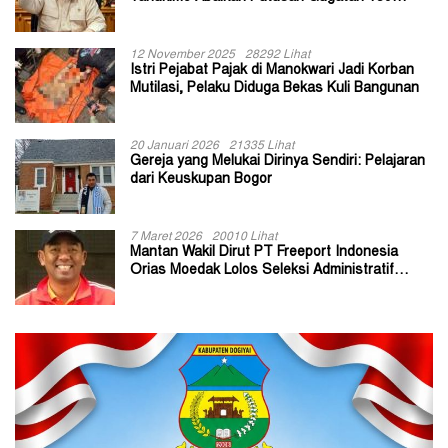
Kepala Kampung
12 November 2025
28292 Lihat
Istri Pejabat Pajak di Manokwari Jadi Korban
Mutilasi, Pelaku Diduga Bekas Kuli Bangunan
20 Januari 2026
21335 Lihat
Gereja yang Melukai Dirinya Sendiri: Pelajaran
dari Keuskupan Bogor
7 Maret 2026
20010 Lihat
Mantan Wakil Dirut PT Freeport Indonesia
Orias Moedak Lolos Seleksi Administratif
Calon ADK OJK