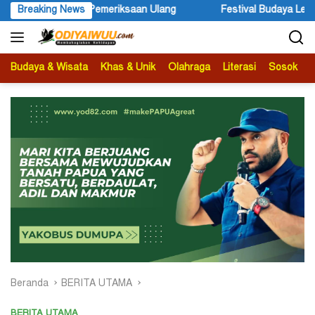
Langsung
iksaan Ulang
Breaking News
Festival Budaya Lembah Baliem Resmi Dibuka,
ke
konten
Budaya & Wisata
Khas & Unik
Olahraga
Literasi
Sosok
B
Beranda
BERITA UTAMA
BERITA UTAMA