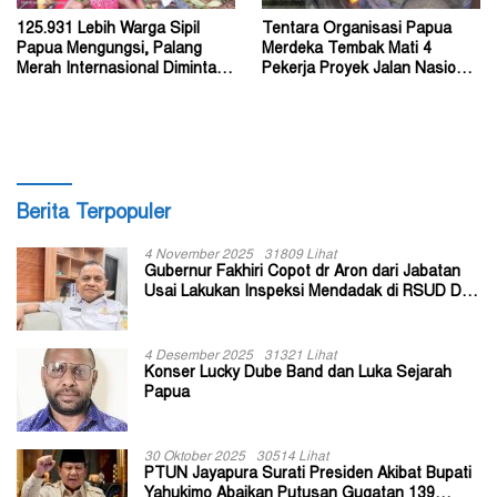
125.931 Lebih Warga Sipil
Tentara Organisasi Papua
Papua Mengungsi, Palang
Merdeka Tembak Mati 4
Merah Internasional Diminta
Pekerja Proyek Jalan Nasional
Segera Turun Tangan
di Kabupaten Tolikara
Berita Terpopuler
4 November 2025
31809 Lihat
Gubernur Fakhiri Copot dr Aron dari Jabatan
Usai Lakukan Inspeksi Mendadak di RSUD Dok
II Jayapura
4 Desember 2025
31321 Lihat
Konser Lucky Dube Band dan Luka Sejarah
Papua
30 Oktober 2025
30514 Lihat
PTUN Jayapura Surati Presiden Akibat Bupati
Yahukimo Abaikan Putusan Gugatan 139