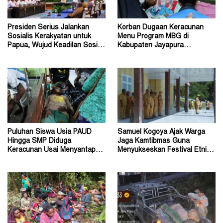
Presiden Serius Jalankan
Korban Dugaan Keracunan
Sosialis Kerakyatan untuk
Menu Program MBG di
Papua, Wujud Keadilan Sosial
Kabupaten Jayapura
bagi Masyarakat
Diperkirakan Ratusan Orang
Puluhan Siswa Usia PAUD
Samuel Kogoya Ajak Warga
Hingga SMP Diduga
Jaga Kamtibmas Guna
Keracunan Usai Menyantap
Menyukseskan Festival Etnik
Menu Program MBG
Religi dan HUT RI