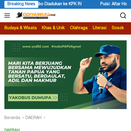
Langsung
iadukan ke KPK RI
Breaking News
Puisi: Altar Honai, Negara Suci, dan Ut
ke
konten
Budaya & Wisata
Khas & Unik
Olahraga
Literasi
Sosok
B
Beranda
DAERAH
DAERAH