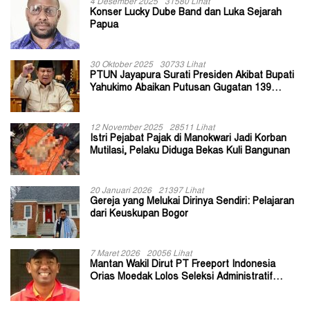
4 Desember 2025
31580 Lihat
Konser Lucky Dube Band dan Luka Sejarah
Papua
30 Oktober 2025
30733 Lihat
PTUN Jayapura Surati Presiden Akibat Bupati
Yahukimo Abaikan Putusan Gugatan 139
Kepala Kampung
12 November 2025
28511 Lihat
Istri Pejabat Pajak di Manokwari Jadi Korban
Mutilasi, Pelaku Diduga Bekas Kuli Bangunan
20 Januari 2026
21397 Lihat
Gereja yang Melukai Dirinya Sendiri: Pelajaran
dari Keuskupan Bogor
7 Maret 2026
20056 Lihat
Mantan Wakil Dirut PT Freeport Indonesia
Orias Moedak Lolos Seleksi Administratif
Calon ADK OJK