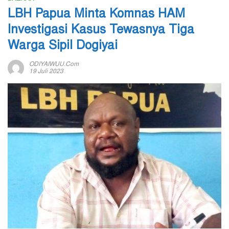
LBH Papua Minta Komnas HAM
Investigasi Kasus Tewasnya Tiga
Warga Sipil Dogiyai
ODIYAIWUU.com
19 Juli 2023