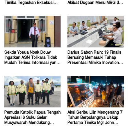
Timika Tegaskan Eksekusi
Akibat Dugaan Menu MBG di
Bukan Pemeriksaan Ulang
Depapre
Sekda Yosua Noak Douw
Darius Sabon Rain: 19 Finalis
Ingatkan ASN Tolikara Tidak
Bersaing Memasuki Tahap
Mudah Terima Informasi yang
Presentasi Mimika Inovation
Belum Akurat
Week 2026
Pemuda Katolik Papua Tengah
Aksi Seribu Lilin Mengenang 7
Apresiasi 6 Suku Gelar
Tahun Berpulangnya Uskup
Musyawarah Mendukung
Pertama Timika Mgr John