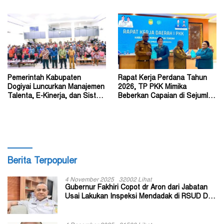
Perda Jadi Acuan Dewan
Philip Saklil, Pr
Pemerintah Kabupaten
Rapat Kerja Perdana Tahun
Dogiyai Luncurkan Manajemen
2026, TP PKK Mimika
Talenta, E-Kinerja, dan Sistem
Beberkan Capaian di Sejumlah
Dokumen Digital
Sektor Strategis
Berita Terpopuler
4 November 2025
32002 Lihat
Gubernur Fakhiri Copot dr Aron dari Jabatan
Usai Lakukan Inspeksi Mendadak di RSUD Dok
II Jayapura