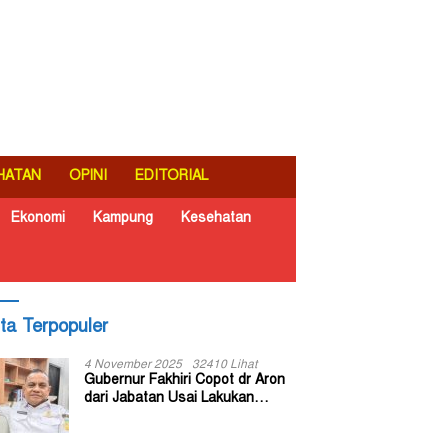
HATAN
OPINI
EDITORIAL
Ekonomi
Kampung
Kesehatan
ita Terpopuler
4 November 2025
32410 Lihat
Gubernur Fakhiri Copot dr Aron
dari Jabatan Usai Lakukan
Inspeksi Mendadak di RSUD Dok
II Jayapura