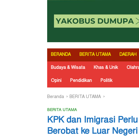
BERANDA
BERITA UTAMA
DAERAH
Budaya & Wisata
Khas & Unik
Olahr
Opini
Pendidikan
Politik
Beranda
BERITA UTAMA
BERITA UTAMA
KPK dan Imigrasi Perl
Berobat ke Luar Negeri