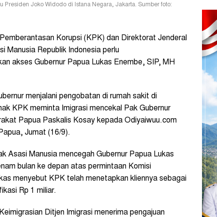
Presiden Joko Widodo di Istana Negara, Jakarta. Sumber foto:
Pemberantasan Korupsi (KPK) dan Direktorat Jenderal
i Manusia Republik Indonesia perlu
kan akses Gubernur Papua Lukas Enembe, SIP, MH
bernur menjalani pengobatan di rumah sakit di
pihak KPK meminta Imigrasi mencekal Pak Gubernur
ayarakat Papua Paskalis Kosay kepada Odiyaiwuu.com
 Papua, Jumat (16/9).
Hak Asasi Manusia mencegah Gubernur Papua Lukas
enam bulan ke depan atas permintaan Komisi
kas menyebut KPK telah menetapkan kliennya sebagai
kasi Rp 1 miliar.
eimigrasian Ditjen Imigrasi menerima pengajuan