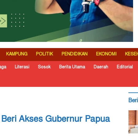
KAMPUNG
POLITIK
PENDIDIKAN
EKONOMI
KESE
aga
Literasi
Sosok
Berita Utama
Daerah
Editorial
Ber
u Beri Akses Gubernur Papua