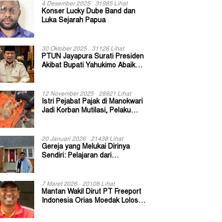
4 Desember 2025
31985 Lihat
Konser Lucky Dube Band dan
Luka Sejarah Papua
30 Oktober 2025
31126 Lihat
PTUN Jayapura Surati Presiden
Akibat Bupati Yahukimo Abaikan
Putusan Gugatan 139 Kepala
Kampung
12 November 2025
28921 Lihat
Istri Pejabat Pajak di Manokwari
Jadi Korban Mutilasi, Pelaku
Diduga Bekas Kuli Bangunan
20 Januari 2026
21438 Lihat
Gereja yang Melukai Dirinya
Sendiri: Pelajaran dari
Keuskupan Bogor
7 Maret 2026
20108 Lihat
Mantan Wakil Dirut PT Freeport
Indonesia Orias Moedak Lolos
Seleksi Administratif Calon ADK
OJK