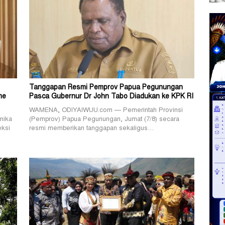
Tanggapan Resmi Pemprov Papua Pegunungan
me
Pasca Gubernur Dr John Tabo Diadukan ke KPK RI
WAMENA, ODIYAIWUU.com — Pemerintah Provinsi
mika
(Pemprov) Papua Pegunungan, Jumat (7/8) secara
eksi
resmi memberikan tanggapan sekaligus…