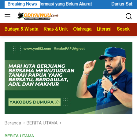
Langsung
rmasi yang Belum Akurat
Breaking News
Darius Sabon Rain: 19 Finalis Be
ke
konten
Budaya & Wisata
Khas & Unik
Olahraga
Literasi
Sosok
B
Beranda
BERITA UTAMA
BERITA UTAMA