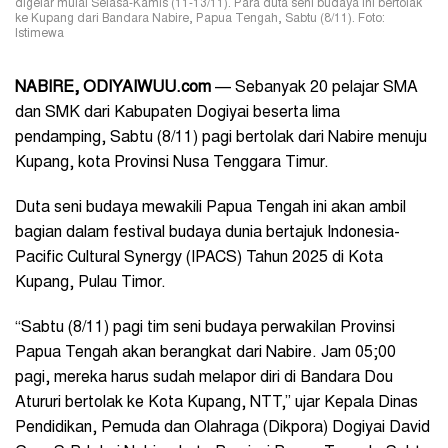
digelar mulai Selasa-Kamis (11-13/11). Para duta seni budaya ini bertolak
ke Kupang dari Bandara Nabire, Papua Tengah, Sabtu (8/11). Foto:
Istimewa
NABIRE, ODIYAIWUU.com
— Sebanyak 20 pelajar SMA
dan SMK dari Kabupaten Dogiyai beserta lima
pendamping, Sabtu (8/11) pagi bertolak dari Nabire menuju
Kupang, kota Provinsi Nusa Tenggara Timur.
Duta seni budaya mewakili Papua Tengah ini akan ambil
bagian dalam festival budaya dunia bertajuk Indonesia-
Pacific Cultural Synergy (IPACS) Tahun 2025 di Kota
Kupang, Pulau Timor.
“Sabtu (8/11) pagi tim seni budaya perwakilan Provinsi
Papua Tengah akan berangkat dari Nabire. Jam 05;00
pagi, mereka harus sudah melapor diri di Bandara Dou
Atururi bertolak ke Kota Kupang, NTT,” ujar Kepala Dinas
Pendidikan, Pemuda dan Olahraga (Dikpora) Dogiyai David