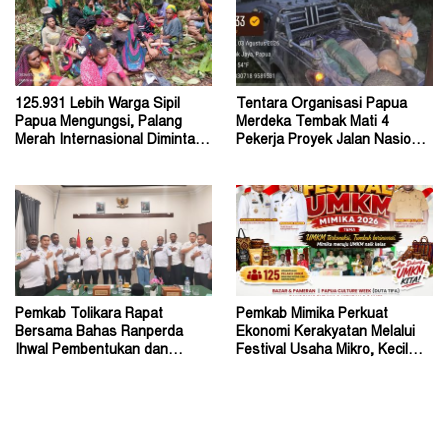
125.931 Lebih Warga Sipil
Tentara Organisasi Papua
Papua Mengungsi, Palang
Merdeka Tembak Mati 4
Merah Internasional Diminta
Pekerja Proyek Jalan Nasional
Segera Turun Tangan
di Kabupaten Tolikara
Pemkab Tolikara Rapat
Pemkab Mimika Perkuat
Bersama Bahas Ranperda
Ekonomi Kerakyatan Melalui
Ihwal Pembentukan dan
Festival Usaha Mikro, Kecil
Susunan Perangkat Daerah
dan Menengah 2026