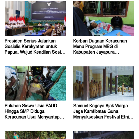
Presiden Serius Jalankan
Korban Dugaan Keracunan
Sosialis Kerakyatan untuk
Menu Program MBG di
Papua, Wujud Keadilan Sosial
Kabupaten Jayapura
bagi Masyarakat
Diperkirakan Ratusan Orang
Puluhan Siswa Usia PAUD
Samuel Kogoya Ajak Warga
Hingga SMP Diduga
Jaga Kamtibmas Guna
Keracunan Usai Menyantap
Menyukseskan Festival Etnik
Menu Program MBG
Religi dan HUT RI