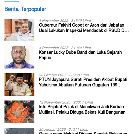
Berita Terpopuler
4 November 2025
31540 Lihat
Gubernur Fakhiri Copot dr Aron dari Jabatan
Usai Lakukan Inspeksi Mendadak di RSUD Dok
II Jayapura
4 Desember 2025
31040 Lihat
Konser Lucky Dube Band dan Luka Sejarah
Papua
30 Oktober 2025
30268 Lihat
PTUN Jayapura Surati Presiden Akibat Bupati
Yahukimo Abaikan Putusan Gugatan 139
Kepala Kampung
12 November 2025
28017 Lihat
Istri Pejabat Pajak di Manokwari Jadi Korban
Mutilasi, Pelaku Diduga Bekas Kuli Bangunan
20 Januari 2026
21311 Lihat