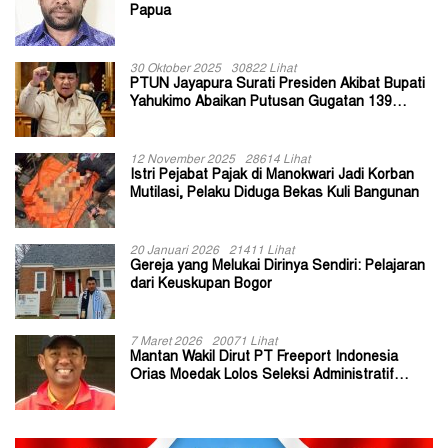
Papua
30 Oktober 2025
30822 Lihat
PTUN Jayapura Surati Presiden Akibat Bupati
Yahukimo Abaikan Putusan Gugatan 139
Kepala Kampung
12 November 2025
28614 Lihat
Istri Pejabat Pajak di Manokwari Jadi Korban
Mutilasi, Pelaku Diduga Bekas Kuli Bangunan
20 Januari 2026
21411 Lihat
Gereja yang Melukai Dirinya Sendiri: Pelajaran
dari Keuskupan Bogor
7 Maret 2026
20071 Lihat
Mantan Wakil Dirut PT Freeport Indonesia
Orias Moedak Lolos Seleksi Administratif
Calon ADK OJK