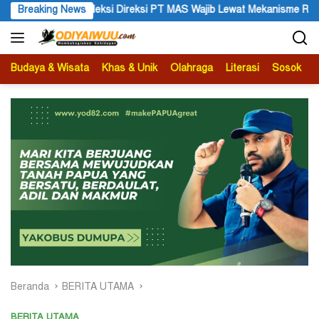
Langsung
si PT MAS Wajib Lewat Mekanisme RUPS
Breaking News
Tanggapan Resmi Pe
ke
konten
Budaya & Wisata
Khas & Unik
Olahraga
Literasi
Sosok
B
Beranda
BERITA UTAMA
BERITA UTAMA