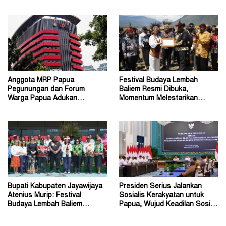
Mekanisme RUPS
Diadukan ke KPK RI
Anggota MRP Papua
Festival Budaya Lembah
Pegunungan dan Forum
Baliem Resmi Dibuka,
Warga Papua Adukan
Momentum Melestarikan
Gubernur John Tabo ke KPK
Budaya Warisan Leluhur
Bupati Kabupaten Jayawijaya
Presiden Serius Jalankan
Atenius Murip: Festival
Sosialis Kerakyatan untuk
Budaya Lembah Baliem
Papua, Wujud Keadilan Sosial
Dongkrak UMKM
bagi Masyarakat