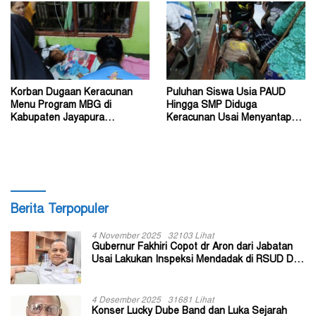
Korban Dugaan Keracunan
Puluhan Siswa Usia PAUD
Menu Program MBG di
Hingga SMP Diduga
Kabupaten Jayapura
Keracunan Usai Menyantap
Diperkirakan Ratusan Orang
Menu Program MBG
Berita Terpopuler
4 November 2025
32103 Lihat
Gubernur Fakhiri Copot dr Aron dari Jabatan
Usai Lakukan Inspeksi Mendadak di RSUD Dok
II Jayapura
4 Desember 2025
31681 Lihat
Konser Lucky Dube Band dan Luka Sejarah