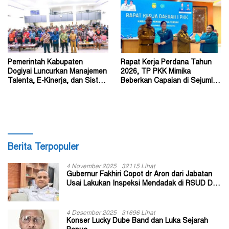
Pemerintah Kabupaten
Rapat Kerja Perdana Tahun
Dogiyai Luncurkan Manajemen
2026, TP PKK Mimika
Talenta, E-Kinerja, dan Sistem
Beberkan Capaian di Sejumlah
Dokumen Digital
Sektor Strategis
Berita Terpopuler
4 November 2025
32115 Lihat
Gubernur Fakhiri Copot dr Aron dari Jabatan
Usai Lakukan Inspeksi Mendadak di RSUD Dok
II Jayapura
4 Desember 2025
31696 Lihat
Konser Lucky Dube Band dan Luka Sejarah