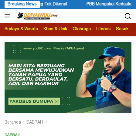
Langsung
Mengakui Kedaulatan Negara Maluku Selatan (1)
Breaking News
Bupati Ka
ke
konten
Budaya & Wisata
Khas & Unik
Olahraga
Literasi
Sosok
B
Beranda
DAERAH
DAERAH