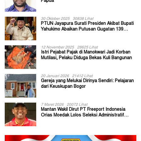
Papua
30 Oktober 2025
30838 Lihat
PTUN Jayapura Surati Presiden Akibat Bupati
Yahukimo Abaikan Putusan Gugatan 139
Kepala Kampung
12 November 2025
28625 Lihat
Istri Pejabat Pajak di Manokwari Jadi Korban
Mutilasi, Pelaku Diduga Bekas Kuli Bangunan
20 Januari 2026
21412 Lihat
Gereja yang Melukai Dirinya Sendiri: Pelajaran
dari Keuskupan Bogor
7 Maret 2026
20072 Lihat
Mantan Wakil Dirut PT Freeport Indonesia
Orias Moedak Lolos Seleksi Administratif
Calon ADK OJK