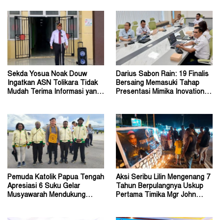
Sekda Yosua Noak Douw
Darius Sabon Rain: 19 Finalis
Ingatkan ASN Tolikara Tidak
Bersaing Memasuki Tahap
Mudah Terima Informasi yang
Presentasi Mimika Inovation
Belum Akurat
Week 2026
Pemuda Katolik Papua Tengah
Aksi Seribu Lilin Mengenang 7
Apresiasi 6 Suku Gelar
Tahun Berpulangnya Uskup
Musyawarah Mendukung
Pertama Timika Mgr John
Perda Jadi Acuan Dewan
Philip Saklil, Pr