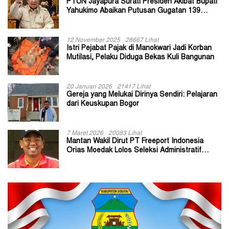
PTUN Jayapura Surati Presiden Akibat Bupati
Yahukimo Abaikan Putusan Gugatan 139
Kepala Kampung
12 November 2025
28667 Lihat
Istri Pejabat Pajak di Manokwari Jadi Korban
Mutilasi, Pelaku Diduga Bekas Kuli Bangunan
20 Januari 2026
21417 Lihat
Gereja yang Melukai Dirinya Sendiri: Pelajaran
dari Keuskupan Bogor
7 Maret 2026
20083 Lihat
Mantan Wakil Dirut PT Freeport Indonesia
Orias Moedak Lolos Seleksi Administratif
Calon ADK OJK