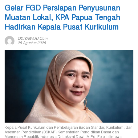
Gelar FGD Persiapan Penyusunan
Muatan Lokal, KPA Papua Tengah
Hadirkan Kepala Pusat Kurikulum
ODIYAIWUU.com
25 Agustus 2025
Kepala Pusat Kurikulum dan Pembelajaran Badan Standar, Kurikulum, dan
Asesmen Pendidikan (BSKAP) Kementerian Pendidikan Dasar dan
Menengah Republik Indonesia Dr Laksmi Dewi, M.Pd. Foto: Istimewa