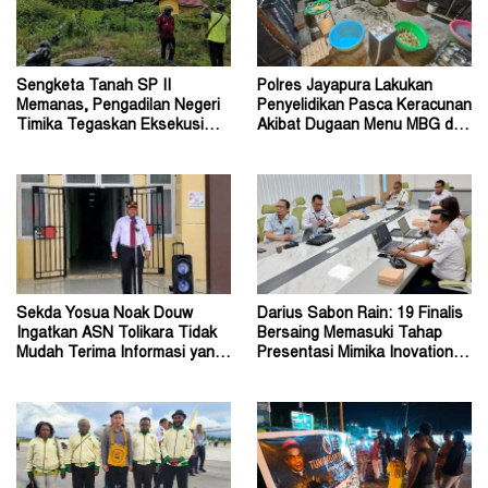
Sengketa Tanah SP II
Polres Jayapura Lakukan
Memanas, Pengadilan Negeri
Penyelidikan Pasca Keracunan
Timika Tegaskan Eksekusi
Akibat Dugaan Menu MBG di
Bukan Pemeriksaan Ulang
Depapre
Sekda Yosua Noak Douw
Darius Sabon Rain: 19 Finalis
Ingatkan ASN Tolikara Tidak
Bersaing Memasuki Tahap
Mudah Terima Informasi yang
Presentasi Mimika Inovation
Belum Akurat
Week 2026