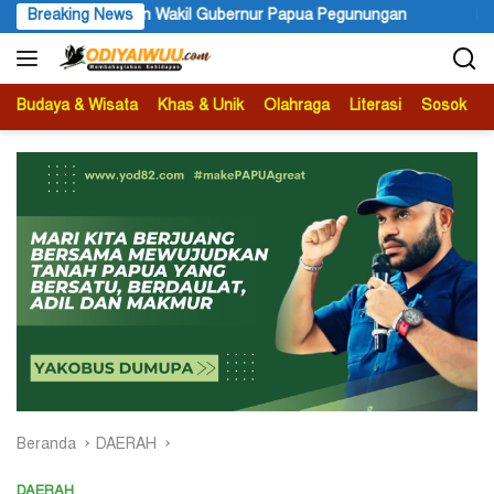
Langsung
 Papua Pegunungan
Breaking News
PBB Mengakui Kedaulatan Negara Maluku
ke
konten
Budaya & Wisata
Khas & Unik
Olahraga
Literasi
Sosok
B
Beranda
DAERAH
DAERAH