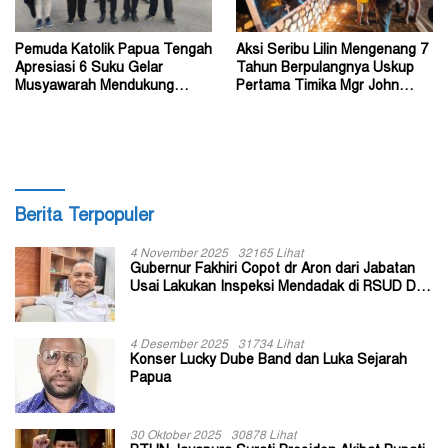
Pemuda Katolik Papua Tengah
Aksi Seribu Lilin Mengenang 7
Apresiasi 6 Suku Gelar
Tahun Berpulangnya Uskup
Musyawarah Mendukung
Pertama Timika Mgr John
Perda Jadi Acuan Dewan
Philip Saklil, Pr
Berita Terpopuler
4 November 2025
32165 Lihat
Gubernur Fakhiri Copot dr Aron dari Jabatan
Usai Lakukan Inspeksi Mendadak di RSUD Dok
II Jayapura
4 Desember 2025
31734 Lihat
Konser Lucky Dube Band dan Luka Sejarah
Papua
30 Oktober 2025
30878 Lihat