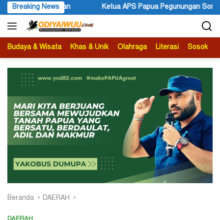
Langsung
ua Pegunungan Sonni Lokobal: Kalau Mau KPK Audit Dana Otsus Se
Breaking News
ke
konten
Budaya & Wisata
Khas & Unik
Olahraga
Literasi
Sosok
B
Beranda
DAERAH
DAERAH