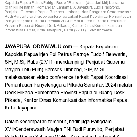
Kapolda Papua Petrus Patrige Rudolf Renwarin (dua dari kiri) bersama
(dari kiri ke kanan) Komandan Lantamal X Jayapura Ludi Prastyono,
Penjabat Gubernur Papua Ramses Limbong, dan Pangdam Cenderawasih
Rudi Puruwito saat video conference terkait Rapat Koordinasi Pemantauan
Penyelenggara Pilkada Serentak 2024 melalui Desk Pilkada Pemerintah
Provinsi Papua di Ruang Desk Pilkada, Kantor Dinas Komunikasi dan
Informatika Papua, Kota Jayapura, Rabu (27/11). Foto: Istimewa
JAYAPURA, ODIYAIWUU.com
— Kepala Kepolisian
Kapolda Papua Irjen Pol Petrus Patrige Rudolf Renwarin,
SH, M.Si, Rabu (27/11) mendampingi Penjabat Gubernur
Mayjen TNI (Purn) Ramses Limbong, SIP, M.Si.
melaksanakan video conference terkait Rapat Koordinasi
Pemantauan Penyelenggara Pilkada Serentak 2024 melalui
Desk Pilkada Pemerintah Provinsi Papua di Ruang Desk
Pilkada, Kantor Dinas Komunikasi dan Informatika Papua,
Kota Jayapura.
Dalam kesempatan tersebut, hadir juga Pangdam
XVII/Cenderawasih Mayjen TNI Rudi Puruwito, Penjabat