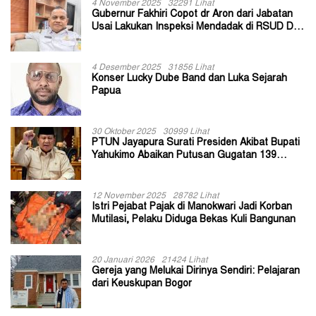
4 November 2025
32291 Lihat
Gubernur Fakhiri Copot dr Aron dari Jabatan
Usai Lakukan Inspeksi Mendadak di RSUD Dok
II Jayapura
4 Desember 2025
31856 Lihat
Konser Lucky Dube Band dan Luka Sejarah
Papua
30 Oktober 2025
30999 Lihat
PTUN Jayapura Surati Presiden Akibat Bupati
Yahukimo Abaikan Putusan Gugatan 139
Kepala Kampung
12 November 2025
28782 Lihat
Istri Pejabat Pajak di Manokwari Jadi Korban
Mutilasi, Pelaku Diduga Bekas Kuli Bangunan
20 Januari 2026
21424 Lihat
Gereja yang Melukai Dirinya Sendiri: Pelajaran
dari Keuskupan Bogor