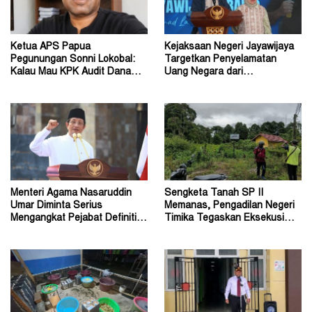
Ketua APS Papua
Kejaksaan Negeri Jayawijaya
Pegunungan Sonni Lokobal:
Targetkan Penyelamatan
Kalau Mau KPK Audit Dana
Uang Negara dari
Otsus Seluruh Tanah Papua
Penanganan Perkara Korupsi
Menteri Agama Nasaruddin
Sengketa Tanah SP II
Umar Diminta Serius
Memanas, Pengadilan Negeri
Mengangkat Pejabat Definitif
Timika Tegaskan Eksekusi
Dirjen Bimas Katolik
Bukan Pemeriksaan Ulang