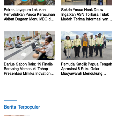
Polres Jayapura Lakukan
Sekda Yosua Noak Douw
Penyelidikan Pasca Keracunan
Ingatkan ASN Tolikara Tidak
Akibat Dugaan Menu MBG di
Mudah Terima Informasi yang
Depapre
Belum Akurat
Darius Sabon Rain: 19 Finalis
Pemuda Katolik Papua Tengah
Bersaing Memasuki Tahap
Apresiasi 6 Suku Gelar
Presentasi Mimika Inovation
Musyawarah Mendukung
Week 2026
Perda Jadi Acuan Dewan
Berita Terpopuler