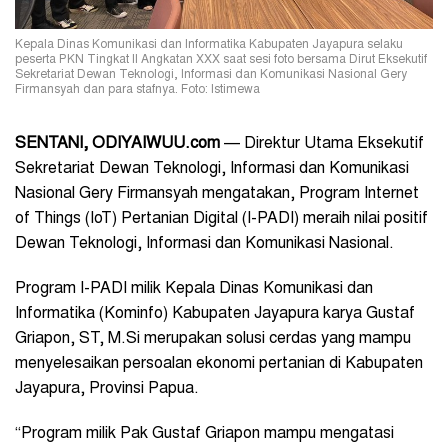
Kepala Dinas Komunikasi dan Informatika Kabupaten Jayapura selaku
peserta PKN Tingkat II Angkatan XXX saat sesi foto bersama Dirut Eksekutif
Sekretariat Dewan Teknologi, Informasi dan Komunikasi Nasional Gery
Firmansyah dan para stafnya. Foto: Istimewa
SENTANI, ODIYAIWUU.com
— Direktur Utama Eksekutif
Sekretariat Dewan Teknologi, Informasi dan Komunikasi
Nasional Gery Firmansyah mengatakan, Program Internet
of Things (IoT) Pertanian Digital (I-PADI) meraih nilai positif
Dewan Teknologi, Informasi dan Komunikasi Nasional.
Program I-PADI milik Kepala Dinas Komunikasi dan
Informatika (Kominfo) Kabupaten Jayapura karya Gustaf
Griapon, ST, M.Si merupakan solusi cerdas yang mampu
menyelesaikan persoalan ekonomi pertanian di Kabupaten
Jayapura, Provinsi Papua.
“Program milik Pak Gustaf Griapon mampu mengatasi