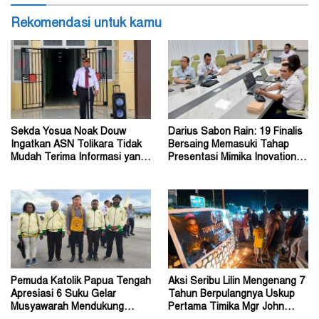
Rekomendasi untuk kamu
Sekda Yosua Noak Douw
Darius Sabon Rain: 19 Finalis
Ingatkan ASN Tolikara Tidak
Bersaing Memasuki Tahap
Mudah Terima Informasi yang
Presentasi Mimika Inovation
Belum Akurat
Week 2026
Pemuda Katolik Papua Tengah
Aksi Seribu Lilin Mengenang 7
Apresiasi 6 Suku Gelar
Tahun Berpulangnya Uskup
Musyawarah Mendukung
Pertama Timika Mgr John