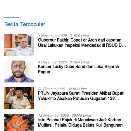
Berita Terpopuler
4 November 2025
31570 Lihat
Gubernur Fakhiri Copot dr Aron dari Jabatan
Usai Lakukan Inspeksi Mendadak di RSUD Dok
II Jayapura
4 Desember 2025
31064 Lihat
Konser Lucky Dube Band dan Luka Sejarah
Papua
30 Oktober 2025
30304 Lihat
PTUN Jayapura Surati Presiden Akibat Bupati
Yahukimo Abaikan Putusan Gugatan 139
Kepala Kampung
12 November 2025
28048 Lihat
Istri Pejabat Pajak di Manokwari Jadi Korban
Mutilasi, Pelaku Diduga Bekas Kuli Bangunan