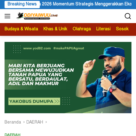
Langsung
tegis Menggerakkan Ekonomi Warga
Breaking News
Membuka Omnisida dala
ke
konten
Budaya & Wisata
Khas & Unik
Olahraga
Literasi
Sosok
B
Beranda
DAERAH
DAERAH