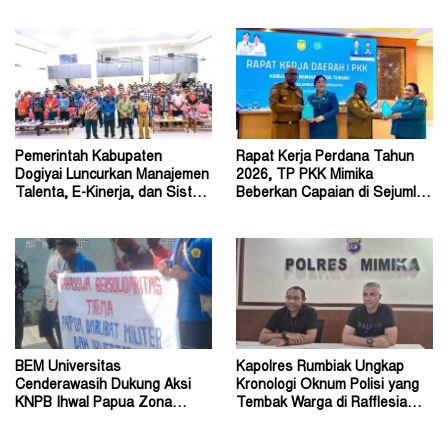
Perda Jadi Acuan Dewan
Philip Saklil, Pr
Pemerintah Kabupaten
Rapat Kerja Perdana Tahun
Dogiyai Luncurkan Manajemen
2026, TP PKK Mimika
Talenta, E-Kinerja, dan Sistem
Beberkan Capaian di Sejumlah
Dokumen Digital
Sektor Strategis
BEM Universitas
Kapolres Rumbiak Ungkap
Cenderawasih Dukung Aksi
Kronologi Oknum Polisi yang
KNPB Ihwal Papua Zona
Tembak Warga di Rafflesia
Darurat Militer dan
Residence Timika
Kemanusiaan