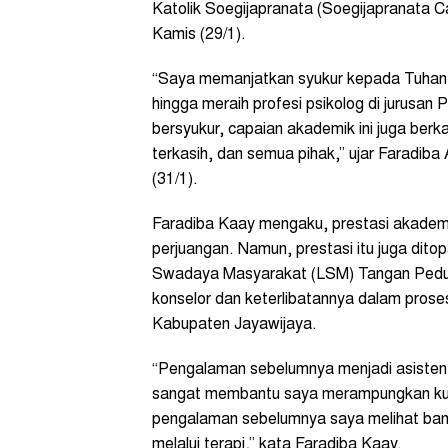
Katolik Soegijapranata (Soegijapranata 
Kamis (29/1).
“Saya memanjatkan syukur kepada Tuhan 
hingga meraih profesi psikolog di jurusan 
bersyukur, capaian akademik ini juga ber
terkasih, dan semua pihak,” ujar Faradi
(31/1).
Faradiba Kaay mengaku, prestasi akademik
perjuangan. Namun, prestasi itu juga dit
Swadaya Masyarakat (LSM) Tangan Pedul
konselor dan keterlibatannya dalam pros
Kabupaten Jayawijaya.
“Pengalaman sebelumnya menjadi asisten
sangat membantu saya merampungkan kulia
pengalaman sebelumnya saya melihat banya
melalui terapi,” kata Faradiba Kaay.