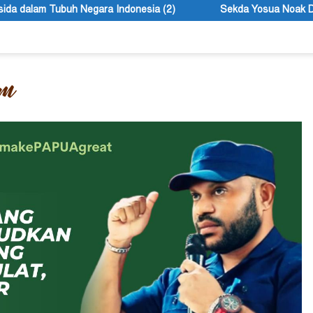
donesia (2)
Sekda Yosua Noak Douw Ingatkan ASN Tolikara