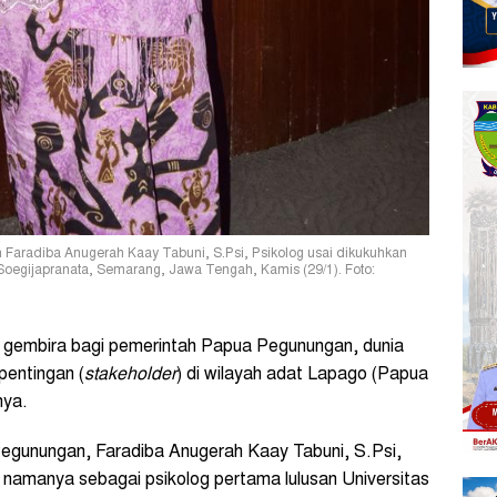
Faradiba Anugerah Kaay Tabuni, S.Psi, Psikolog usai dikukuhkan
k Soegijapranata, Semarang, Jawa Tengah, Kamis (29/1). Foto:
gembira bagi pemerintah Papua Pegunungan, dunia
entingan (
stakeholder
) di wilayah adat Lapago (Papua
nya.
egunungan, Faradiba Anugerah Kaay Tabuni, S.Psi,
namanya sebagai psikolog pertama lulusan Universitas