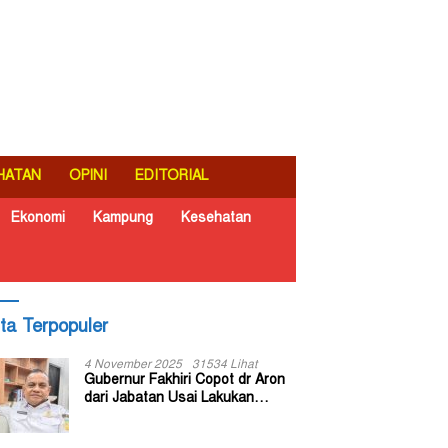
HATAN
OPINI
EDITORIAL
Ekonomi
Kampung
Kesehatan
ita Terpopuler
4 November 2025
31534 Lihat
Gubernur Fakhiri Copot dr Aron
dari Jabatan Usai Lakukan
Inspeksi Mendadak di RSUD Dok
II Jayapura