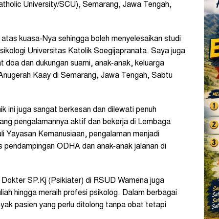
Catholic University/SCU), Semarang, Jawa Tengah,
atas kuasa-Nya sehingga boleh menyelesaikan studi
Psikologi Universitas Katolik Soegijapranata. Saya juga
kat doa dan dukungan suami, anak-anak, keluarga
ba Anugerah Kaay di Semarang, Jawa Tengah, Sabtu
 ini juga sangat berkesan dan dilewati penuh
opang pengalamannya aktif dan bekerja di Lembaga
i Yayasan Kemanusiaan, pengalaman menjadi
es pendampingan ODHA dan anak-anak jalanan di
 Dokter SP.Kj (Psikiater) di RSUD Wamena juga
h hingga meraih profesi psikolog. Dalam berbagai
k pasien yang perlu ditolong tanpa obat tetapi