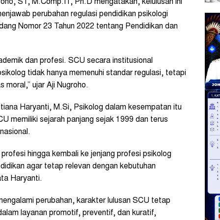
roho, ST, M.Comp.IT, Ph.D mengatakan, kelulusan ini
njawab perubahan regulasi pendidikan psikologi
dang Nomor 23 Tahun 2022 tentang Pendidikan dan
emik dan profesi. SCU secara institusional
sikolog tidak hanya memenuhi standar regulasi, tetapi
s moral,” ujar Aji Nugroho.
tiana Haryanti, M.Si, Psikolog dalam kesempatan itu
U memiliki sejarah panjang sejak 1999 dan terus
nasional.
i profesi hingga kembali ke jenjang profesi psikolog
idikan agar tetap relevan dengan kebutuhan
ta Haryanti.
engalami perubahan, karakter lulusan SCU tetap
alam layanan promotif, preventif, dan kuratif,