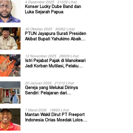
4 Desember 2025
31028 Lihat
Konser Lucky Dube Band dan
Luka Sejarah Papua
30 Oktober 2025
30262 Lihat
PTUN Jayapura Surati Presiden
Akibat Bupati Yahukimo Abaikan
Putusan Gugatan 139 Kepala
Kampung
12 November 2025
28009 Lihat
Istri Pejabat Pajak di Manokwari
Jadi Korban Mutilasi, Pelaku
Diduga Bekas Kuli Bangunan
20 Januari 2026
21310 Lihat
Gereja yang Melukai Dirinya
Sendiri: Pelajaran dari
Keuskupan Bogor
7 Maret 2026
19993 Lihat
Mantan Wakil Dirut PT Freeport
Indonesia Orias Moedak Lolos
Seleksi Administratif Calon ADK
OJK