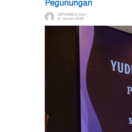
Pegunungan
ODIYAIWUU.com
31 Januari 2026