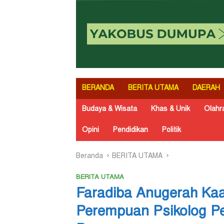
BERANDA
BERITA UTAMA
DAERAH
Budaya & Wisata
Khas & Unik
Olahr
Opini
Pendidikan
Politik
Beranda
BERITA UTAMA
BERITA UTAMA
Faradiba Anugerah Kaa
Perempuan Psikolog P