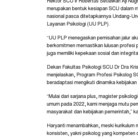
Rektor SCU Ir Robertus Setiawan Aji Nug
merupakan bentuk kesiapan SCU dalam me
nasional pasca ditetapkannya Undang-Un
Layanan Psikologi (UU PLP).
“UU PLP menegaskan pemisahan jalur akad
berkomitmen memastikan lulusan profesi p
juga memiliki kepekaan sosial dan integrita
Dekan Fakultas Psikologi SCU Dr Dra Kris
menjelaskan, Program Profesi Psikolog SC
beradaptasi mengikuti dinamika kebijakan 
“Mulai dari sarjana plus, magister psikolog
umum pada 2022, kami menjaga mutu pend
masyarakat dan kebijakan pemerintah,” ka
Haryanti menambahkan, meski kurikulum m
konsisten, yakni psikolog yang kompeten d