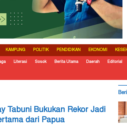
KAMPUNG
POLITIK
PENDIDIKAN
EKONOMI
KESE
aga
Literasi
Sosok
Berita Utama
Daerah
Editorial
Ber
y Tabuni Bukukan Rekor Jadi
ertama dari Papua