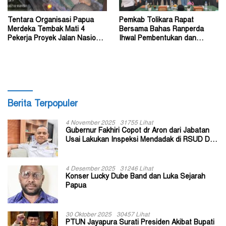
Tentara Organisasi Papua
Pemkab Tolikara Rapat
Merdeka Tembak Mati 4
Bersama Bahas Ranperda
Pekerja Proyek Jalan Nasional
Ihwal Pembentukan dan
di Kabupaten Tolikara
Susunan Perangkat Daerah
Berita Terpopuler
4 November 2025
31755 Lihat
Gubernur Fakhiri Copot dr Aron dari Jabatan
Usai Lakukan Inspeksi Mendadak di RSUD Dok
II Jayapura
4 Desember 2025
31246 Lihat
Konser Lucky Dube Band dan Luka Sejarah
Papua
30 Oktober 2025
30457 Lihat
PTUN Jayapura Surati Presiden Akibat Bupati