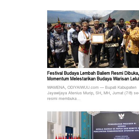
Festival Budaya Lembah Baliem Resmi Dibuka
Momentum Melestarikan Budaya Warisan Lelu
WAMENA, ODIYAIWUU.com — Bupati Kabupaten
Jayawijaya Atenius Murip, SH, MH, Jumat (7/8) se
resmi membuka…