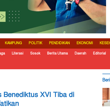
KAMPUNG
POLITIK
PENDIDIKAN
EKONOMI
KESE
aga
Literasi
Sosok
Berita Utama
Daerah
Editorial
Ber
 Benediktus XVI Tiba di
atikan