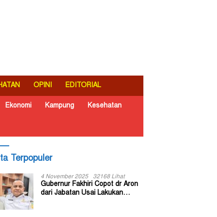
HATAN
OPINI
EDITORIAL
Ekonomi
Kampung
Kesehatan
ita Terpopuler
4 November 2025
32168 Lihat
Gubernur Fakhiri Copot dr Aron
dari Jabatan Usai Lakukan
Inspeksi Mendadak di RSUD Dok
II Jayapura