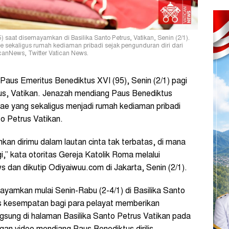
saat disemayamkan di Basilika Santo Petrus, Vatikan, Senin (2/1).
e sekaligus rumah kediaman pribadi sejak pengunduran diri dari
canNews, Twitter Vatican News.
aus Emeritus Benediktus XVI (95), Senin (2/1) pagi
trus, Vatikan. Jenazah mendiang Paus Benediktus
iae yang sekaligus menjadi rumah kediaman pribadi
to Petrus Vatikan.
an dirimu dalam lautan cinta tak terbatas, di mana
,” kata otoritas Gereja Katolik Roma melalui
dan dikutip Odiyaiwuu.com di Jakarta, Senin (2/1).
yamkan mulai Senin-Rabu (2-4/1) di Basilika Santo
us kesempatan bagi para pelayat memberikan
sung di halaman Basilika Santo Petrus Vatikan pada