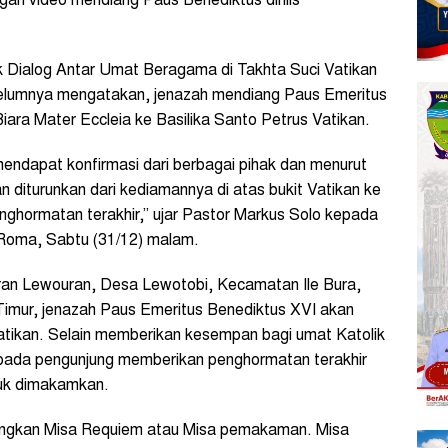
gan video mendiang Paus Benediktus dirilis
 Dialog Antar Umat Beragama di Takhta Suci Vatikan
elumnya mengatakan, jenazah mendiang Paus Emeritus
iara Mater Eccleia ke Basilika Santo Petrus Vatikan.
mendapat konfirmasi dari berbagai pihak dan menurut
an diturunkan dari kediamannya di atas bukit Vatikan ke
nghormatan terakhir,” ujar Pastor Markus Solo kepada
 Roma, Sabtu (31/12) malam.
ran Lewouran, Desa Lewotobi, Kecamatan Ile Bura,
imur, jenazah Paus Emeritus Benediktus XVI akan
atikan. Selain memberikan kesempan bagi umat Katolik
pada pengunjung memberikan penghormatan terakhir
uk dimakamkan.
sungkan Misa Requiem atau Misa pemakaman. Misa