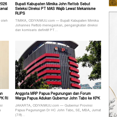
2026
Bupati Kabupaten Mimika John Rettob Sebut
kenal
Seleksi Direksi PT MAS Wajib Lewat Mekanisme
RUPS
 oleh
TIMIKA, ODIYAIWUU.com — Bupati Kabupaten Mimika
Johannes Rettob menegaskan, pengangkatan direksi
dan komisaris definitif PT…
an
Anggota MRP Papua Pegunungan dan Forum
PK RI
Warga Papua Adukan Gubernur John Tabo ke KPK
si
JAKARTA, ODIYAIWUU.com — Gubernur Provinsi
a
Papua Pegunungan Dr HC John Tabo, SE, MBA, Jumat
(7/8)…