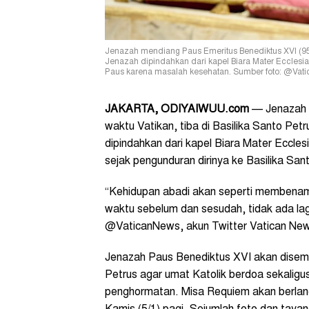
Jenazah mendiang Paus Emeritus Benediktus XVI (95) 
Jenazah dipindahkan dari kapel Biara Mater Ecclesia
Paus karena masalah kesehatan. Sumber foto: @Vati
JAKARTA, ODIYAIWUU.com
— Jenazah P
waktu Vatikan, tiba di Basilika Santo Pe
dipindahkan dari kapel Biara Mater Eccles
sejak pengunduran dirinya ke Basilika San
“Kehidupan abadi akan seperti membenamk
waktu sebelum dan sesudah, tidak ada lagi
@VaticanNews, akun Twitter Vatican News 
Jenazah Paus Benediktus XVI akan disema
Petrus agar umat Katolik berdoa sekalig
penghormatan. Misa Requiem akan berlang