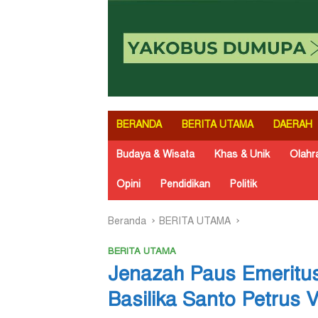
BERANDA
BERITA UTAMA
DAERAH
Budaya & Wisata
Khas & Unik
Olahr
Opini
Pendidikan
Politik
Beranda
BERITA UTAMA
BERITA UTAMA
Jenazah Paus Emeritus
Basilika Santo Petrus V