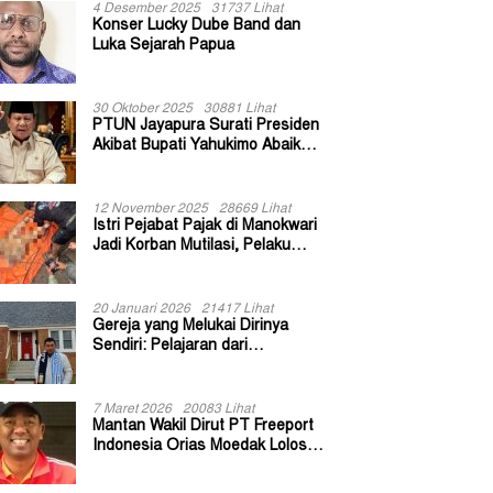
4 Desember 2025
31737 Lihat
Konser Lucky Dube Band dan
Luka Sejarah Papua
30 Oktober 2025
30881 Lihat
PTUN Jayapura Surati Presiden
Akibat Bupati Yahukimo Abaikan
Putusan Gugatan 139 Kepala
Kampung
12 November 2025
28669 Lihat
Istri Pejabat Pajak di Manokwari
Jadi Korban Mutilasi, Pelaku
Diduga Bekas Kuli Bangunan
20 Januari 2026
21417 Lihat
Gereja yang Melukai Dirinya
Sendiri: Pelajaran dari
Keuskupan Bogor
7 Maret 2026
20083 Lihat
Mantan Wakil Dirut PT Freeport
Indonesia Orias Moedak Lolos
Seleksi Administratif Calon ADK
OJK