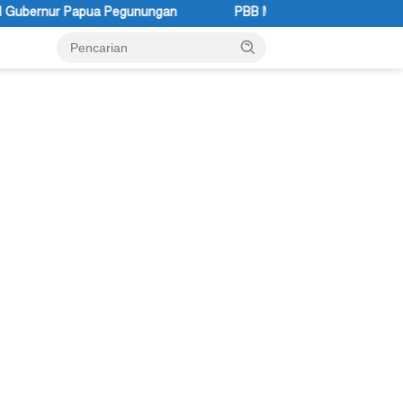
an
PBB Mengakui Kedaulatan Negara Maluku Selatan (2)