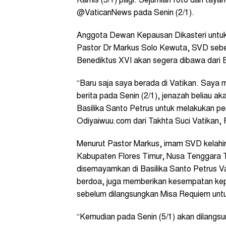
Kamis (5/1) pagi. Sejumlah foto dan tayan
@VaticanNews pada Senin (2/1).
Anggota Dewan Kepausan Dikasteri untuk
Pastor Dr Markus Solo Kewuta, SVD seb
Benediktus XVI akan segera dibawa dari B
“Baru saja saya berada di Vatikan. Saya 
berita pada Senin (2/1), jenazah beliau ak
Basilika Santo Petrus untuk melakukan pe
Odiyaiwuu.com dari Takhta Suci Vatikan,
Menurut Pastor Markus, imam SVD kelahi
Kabupaten Flores Timur, Nusa Tenggara T
disemayamkan di Basilika Santo Petrus V
berdoa, juga memberikan kesempatan ke
sebelum dilangsungkan Misa Requiem unt
“Kemudian pada Senin (5/1) akan dilang