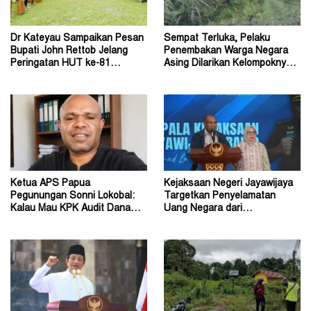
Dr Kateyau Sampaikan Pesan
Sempat Terluka, Pelaku
Bupati John Rettob Jelang
Penembakan Warga Negara
Peringatan HUT ke-81
Asing Dilarikan Kelompoknya
Kemerdekaan RI
ke Dalam Hutan
Ketua APS Papua
Kejaksaan Negeri Jayawijaya
Pegunungan Sonni Lokobal:
Targetkan Penyelamatan
Kalau Mau KPK Audit Dana
Uang Negara dari
Otsus Seluruh Tanah Papua
Penanganan Perkara Korupsi