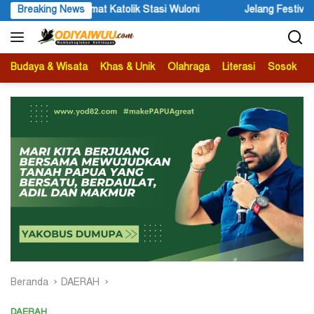
Langsung
uloni
Breaking News
Jelang Festival Etnik Religi 2026, Bupati Wandik Ajak
ke
konten
Budaya & Wisata
Khas & Unik
Olahraga
Literasi
Sosok
B
Beranda
DAERAH
DAERAH