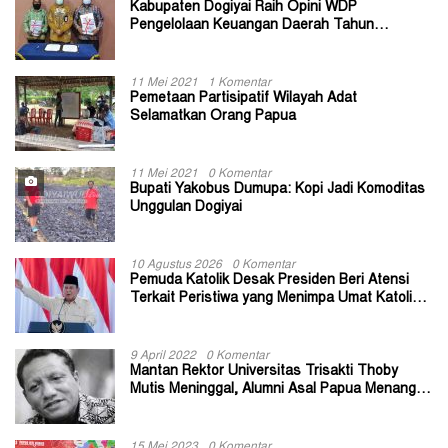
Kabupaten Dogiyai Raih Opini WDP
Pengelolaan Keuangan Daerah Tahun
Anggaran 2020
11 Mei 2021
1 Komentar
Pemetaan Partisipatif Wilayah Adat
Selamatkan Orang Papua
11 Mei 2021
0 Komentar
Bupati Yakobus Dumupa: Kopi Jadi Komoditas
Unggulan Dogiyai
10 Agustus 2026
0 Komentar
Pemuda Katolik Desak Presiden Beri Atensi
Terkait Peristiwa yang Menimpa Umat Katolik
Stasi Wuloni
9 April 2022
0 Komentar
Mantan Rektor Universitas Trisakti Thoby
Mutis Meninggal, Alumni Asal Papua Menangis:
Paitua Orang Baik yang Sangat Membantu
15 Mei 2023
0 Komentar