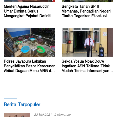
Menteri Agama Nasaruddin
Sengketa Tanah SP II
Umar Diminta Serius
Memanas, Pengadilan Negeri
Mengangkat Pejabat Definitif
Timika Tegaskan Eksekusi
Dirjen Bimas Katolik
Bukan Pemeriksaan Ulang
Polres Jayapura Lakukan
Sekda Yosua Noak Douw
Penyelidikan Pasca Keracunan
Ingatkan ASN Tolikara Tidak
Akibat Dugaan Menu MBG di
Mudah Terima Informasi yang
Depapre
Belum Akurat
Berita Terpopuler
22 Mei 2021
2 Komentar