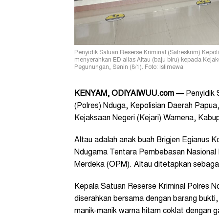
Penyidik Satuan Reserse Kriminal (Satreskrim) Kepol
menyerahkan ED alias Altau (baju biru) kepada Keja
Pegunungan, Senin (8/1). Foto: Istimewa
KENYAM, ODIYAIWUU.com —
Penyidik 
(Polres) Nduga, Kepolisian Daerah Papua,
Kejaksaan Negeri (Kejari) Wamena, Kabu
Altau adalah anak buah Brigjen Egianus 
Ndugama Tentara Pembebasan Nasional Pa
Merdeka (OPM). Altau ditetapkan sebagai 
Kepala Satuan Reserse Kriminal Polres N
diserahkan bersama dengan barang bukti, 
manik-manik warna hitam coklat dengan ga