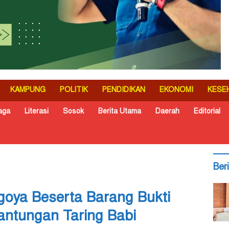
KAMPUNG
POLITIK
PENDIDIKAN
EKONOMI
KESE
aga
Literasi
Sosok
Berita Utama
Daerah
Editorial
Ber
oya Beserta Barang Bukti
ntungan Taring Babi