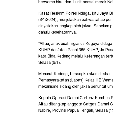
berwarna biru, dan 1 unit ponsel merek No
Kasat Reskrim Polres Nduga, Iptu Jaya 
(8/1/2024), menjelaskan bahwa tahap peny
dinyatakan lengkap oleh jaksa. Sebelum p
dahulu kesehatannya.
“Altau, anak buah Egianus Kogoya didug
KUHP dan/atau Pasal 365 KUHP, Jo Pasa
kata Bida Kedeng melalui keterangan ter
Selasa (9/1).
Menurut Kedeng, tersangka akan ditahan
Pemasyarakatan (Lapas) Kelas II B Wam
mekanisme sidang oleh jaksa penuntut u
Kepala Operasi Damai Cartenz Kombes P
Altau ditangkap anggota Satgas Damai 
Nabire, Provinsi Papua Tengah, Selasa (1