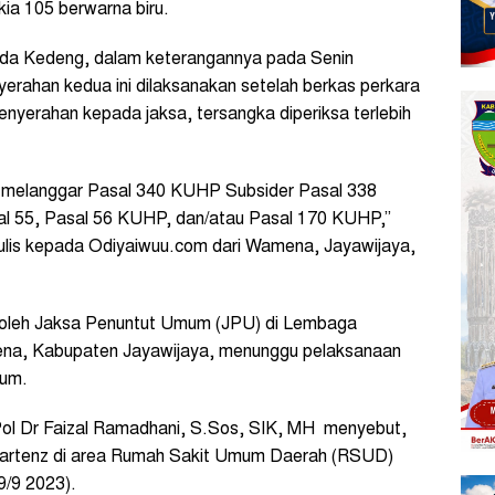
kia 105 berwarna biru.
Bida Kedeng, dalam keterangannya pada Senin
erahan kedua ini dilaksanakan setelah berkas perkara
enyerahan kepada jaksa, tersangka diperiksa terlebih
a melanggar Pasal 340 KUHP Subsider Pasal 338
l 55, Pasal 56 KUHP, dan/atau Pasal 170 KUHP,”
tulis kepada Odiyaiwuu.com dari Wamena, Jayawijaya,
 oleh Jaksa Penuntut Umum (JPU) di Lembaga
ena, Kabupaten Jayawijaya, menunggu pelaksanaan
mum.
ol Dr Faizal Ramadhani, S.Sos, SIK, MH menyebut,
Cartenz di area Rumah Sakit Umum Daerah (RSUD)
9/9 2023).