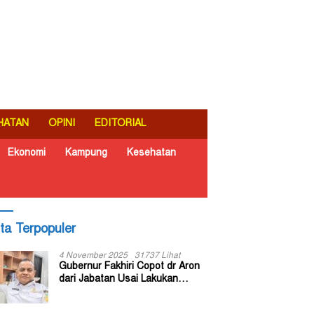
HATAN
OPINI
EDITORIAL
Ekonomi
Kampung
Kesehatan
ita Terpopuler
4 November 2025
31737 Lihat
Gubernur Fakhiri Copot dr Aron
dari Jabatan Usai Lakukan
Inspeksi Mendadak di RSUD Dok
II Jayapura