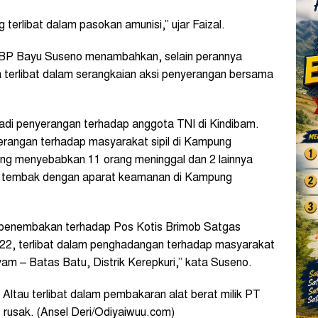
erlibat dalam pasokan amunisi,” ujar Faizal.
P Bayu Suseno menambahkan, selain perannya
a terlibat dalam serangkaian aksi penyerangan bersama
adi penyerangan terhadap anggota TNI di Kindibam.
nyerangan terhadap masyarakat sipil di Kampung
ng menyebabkan 11 orang meninggal dan 2 lainnya
tak tembak dengan aparat keamanan di Kampung
si penembakan terhadap Pos Kotis Brimob Satgas
022, terlibat dalam penghadangan terhadap masyarakat
m – Batas Batu, Distrik Kerepkuri,” kata Suseno.
) Altau terlibat dalam pembakaran alat berat milik PT
 rusak. (Ansel Deri/Odiyaiwuu.com)