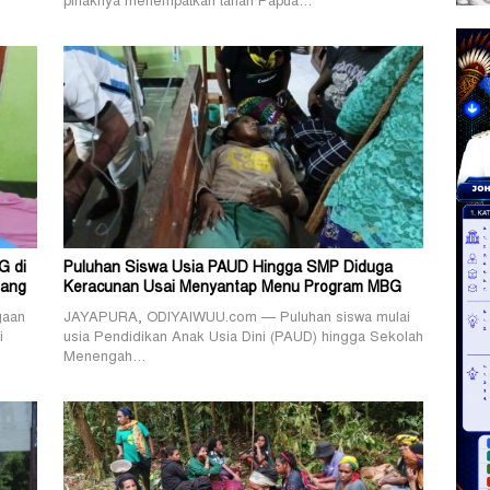
pihaknya menempatkan tanah Papua…
G di
Puluhan Siswa Usia PAUD Hingga SMP Diduga
rang
Keracunan Usai Menyantap Menu Program MBG
gaan
JAYAPURA, ODIYAIWUU.com — Puluhan siswa mulai
i
usia Pendidikan Anak Usia Dini (PAUD) hingga Sekolah
Menengah…