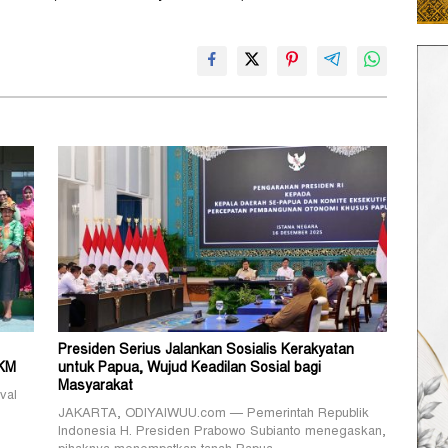
Presiden Serius Jalankan Sosialis Kerakyatan
MKM
untuk Papua, Wujud Keadilan Sosial bagi
Masyarakat
val
JAKARTA, ODIYAIWUU.com — Pemerintah Republik
Indonesia H. Presiden Prabowo Subianto menegaskan,