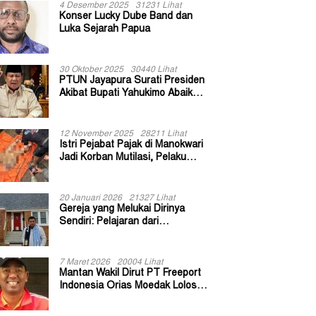
4 Desember 2025
31231 Lihat
Konser Lucky Dube Band dan
Luka Sejarah Papua
30 Oktober 2025
30440 Lihat
PTUN Jayapura Surati Presiden
Akibat Bupati Yahukimo Abaikan
Putusan Gugatan 139 Kepala
Kampung
12 November 2025
28211 Lihat
Istri Pejabat Pajak di Manokwari
Jadi Korban Mutilasi, Pelaku
Diduga Bekas Kuli Bangunan
20 Januari 2026
21327 Lihat
Gereja yang Melukai Dirinya
Sendiri: Pelajaran dari
Keuskupan Bogor
7 Maret 2026
20004 Lihat
Mantan Wakil Dirut PT Freeport
Indonesia Orias Moedak Lolos
Seleksi Administratif Calon ADK
OJK