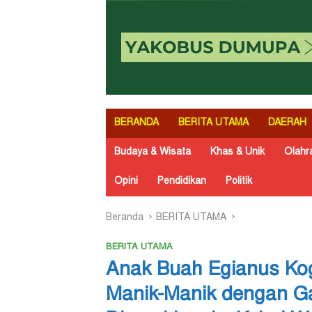
BERANDA
BERITA UTAMA
DAERAH
Budaya & Wisata
Khas & Unik
Olahr
Opini
Pendidikan
Politik
Beranda
BERITA UTAMA
BERITA UTAMA
Anak Buah Egianus Kog
Manik-Manik dengan Ga