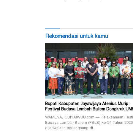
Rekomendasi untuk kamu
Bupati Kabupaten Jayawijaya Atenius Murip:
Festival Budaya Lembah Baliem Dongkrak U
WAMENA, ODIYAIWUU.com — Pelaksanaan Festi
Budaya Lembah Baliem (FBLB) ke-34 Tahun 2026
dijadwalkan berlangsung di…