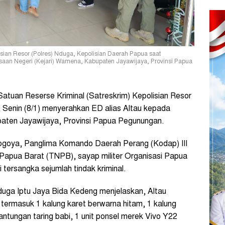
isian Resor (Polres) Nduga, Kepolisian Daerah Papua saat
ksaan Negeri (Kejari) Wamena, Kabupaten Jayawijaya, Provinsi Papua
Satuan Reserse Kriminal (Satreskrim) Kepolisian Resor
 Senin (8/1) menyerahkan ED alias Altau kepada
paten Jayawijaya, Provinsi Papua Pegunungan.
Kogoya, Panglima Komando Daerah Perang (Kodap) III
pua Barat (TNPB), sayap militer Organisasi Papua
tersangka sejumlah tindak kriminal.
duga Iptu Jaya Bida Kedeng menjelaskan, Altau
termasuk 1 kalung karet berwarna hitam, 1 kalung
ntungan taring babi, 1 unit ponsel merek Vivo Y22