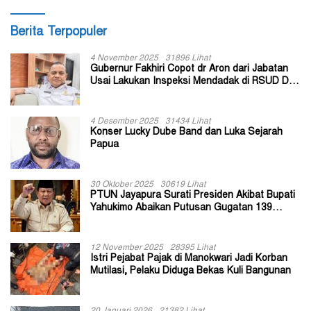
Berita Terpopuler
4 November 2025
31896 Lihat
Gubernur Fakhiri Copot dr Aron dari Jabatan
Usai Lakukan Inspeksi Mendadak di RSUD Dok
II Jayapura
4 Desember 2025
31434 Lihat
Konser Lucky Dube Band dan Luka Sejarah
Papua
30 Oktober 2025
30619 Lihat
PTUN Jayapura Surati Presiden Akibat Bupati
Yahukimo Abaikan Putusan Gugatan 139
Kepala Kampung
12 November 2025
28395 Lihat
Istri Pejabat Pajak di Manokwari Jadi Korban
Mutilasi, Pelaku Diduga Bekas Kuli Bangunan