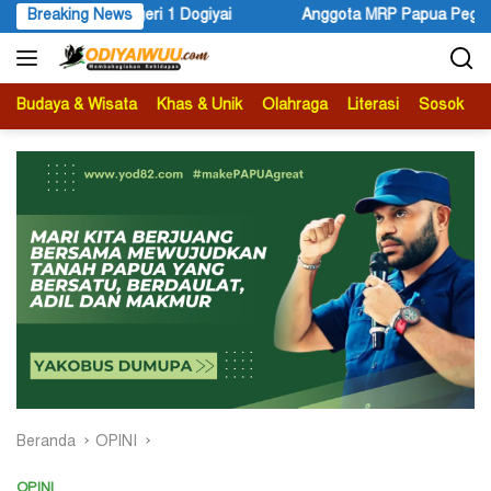
Langsung
iyai
Breaking News
Anggota MRP Papua Pegunungan dan Forum Warga Pap
ke
konten
Budaya & Wisata
Khas & Unik
Olahraga
Literasi
Sosok
B
Beranda
OPINI
OPINI