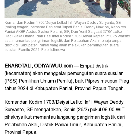
Komandan Kodim 1703/Deiyai Letkol Inf I Wayan Deddy Suryanto, SE
(paling tengah) bersama Penjabat Bupati Paniai Dency Nawipa, Kapolres
Paniai AKBP Abdus Syukur Felami, SIP, Dan Yonif Satgas 527/BY Letkol Inf
Ragil Jaka Utama, dan Pasi Intel Kodim 1703/Deiyai Kapten Inf Eko Warsito
saat memantau pengiriman logistik dari Pelabuhan Akai menuju empat
distrik di Kabupaten Paniai yang akan melakukan pemungutan suara
susulan Pemilu 2024. Foto: Istimewa
ENAROTALI, ODIYAIWUU.com
— Empat distrik
(kecamatan) akan menggelar pemungutan suara susulan
(PSS) Pemilihan Umum (Pemilu), baik Pilpres maupun Pileg
tahun 2024 di Kabupaten Paniai, Provinsi Papua Tengah.
Komandan Kodim 1703/Deiyai Letkol Inf I Wayan Deddy
Suryanto, SE mengatakan, Senin (26/2) pukul 08.00 WIT
pihaknya ikut memantau langsung pengiriman logistik dari
Pelabuhan Akai, Distrik Paniai Timur, Kabupaten Paniai,
Provinsi Papua.