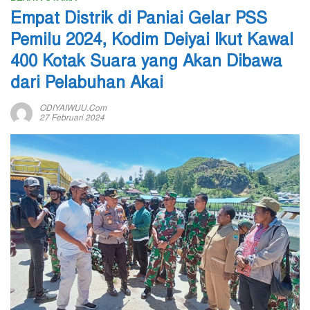
Empat Distrik di Paniai Gelar PSS
Pemilu 2024, Kodim Deiyai Ikut Kawal
400 Kotak Suara yang Akan Dibawa
dari Pelabuhan Akai
ODIYAIWUU.com
27 Februari 2024