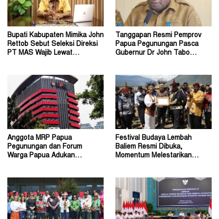
Bupati Kabupaten Mimika John
Tanggapan Resmi Pemprov
Rettob Sebut Seleksi Direksi
Papua Pegunungan Pasca
PT MAS Wajib Lewat
Gubernur Dr John Tabo
Mekanisme RUPS
Diadukan ke KPK RI
Anggota MRP Papua
Festival Budaya Lembah
Pegunungan dan Forum
Baliem Resmi Dibuka,
Warga Papua Adukan
Momentum Melestarikan
Gubernur John Tabo ke KPK
Budaya Warisan Leluhur