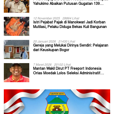
Yahukimo Abaikan Putusan Gugatan 139
Kepala Kampung
12 November 2025
28864 Lihat
Istri Pejabat Pajak di Manokwari Jadi Korban
Mutilasi, Pelaku Diduga Bekas Kuli Bangunan
20 Januari 2026
21430 Lihat
Gereja yang Melukai Dirinya Sendiri: Pelajaran
dari Keuskupan Bogor
7 Maret 2026
20102 Lihat
Mantan Wakil Dirut PT Freeport Indonesia
Orias Moedak Lolos Seleksi Administratif
Calon ADK OJK