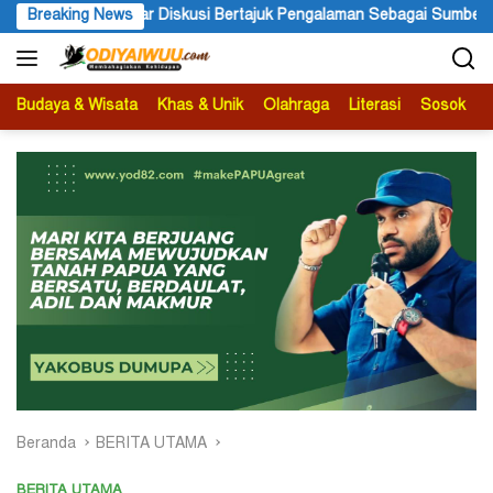
Langsung
Pengalaman Sebagai Sumber Pengetahuan
Breaking News
Ketua APS Papua Pe
ke
konten
Budaya & Wisata
Khas & Unik
Olahraga
Literasi
Sosok
B
Beranda
BERITA UTAMA
BERITA UTAMA