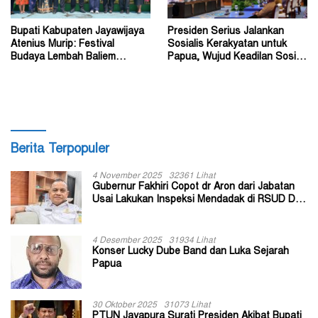
Bupati Kabupaten Jayawijaya
Presiden Serius Jalankan
Atenius Murip: Festival
Sosialis Kerakyatan untuk
Budaya Lembah Baliem
Papua, Wujud Keadilan Sosial
Dongkrak UMKM
bagi Masyarakat
Berita Terpopuler
4 November 2025
32361 Lihat
Gubernur Fakhiri Copot dr Aron dari Jabatan
Usai Lakukan Inspeksi Mendadak di RSUD Dok
II Jayapura
4 Desember 2025
31934 Lihat
Konser Lucky Dube Band dan Luka Sejarah
Papua
30 Oktober 2025
31073 Lihat
PTUN Jayapura Surati Presiden Akibat Bupati