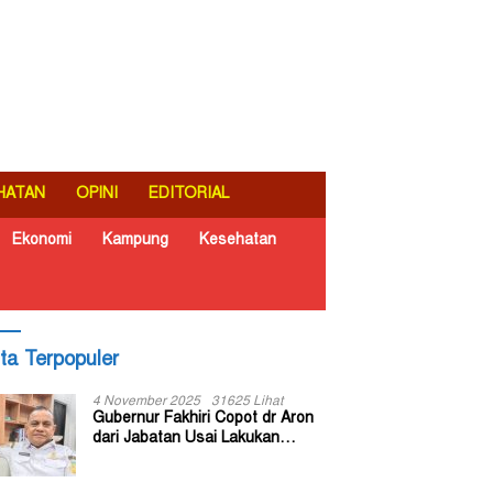
HATAN
OPINI
EDITORIAL
Ekonomi
Kampung
Kesehatan
ita Terpopuler
4 November 2025
31625 Lihat
Gubernur Fakhiri Copot dr Aron
dari Jabatan Usai Lakukan
Inspeksi Mendadak di RSUD Dok
II Jayapura