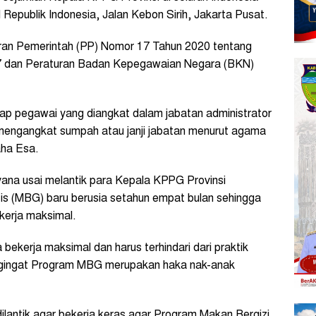
 Republik Indonesia, Jalan Kebon Sirih, Jakarta Pusat.
uran Pemerintah (PP) Nomor 17 Tahun 2020 tentang
 dan Peraturan Badan Kepegawaian Negara (BKN)
p pegawai yang diangkat dalam jabatan administrator
 mengangkat sumpah atau janji jabatan menurut agama
ha Esa.
ana usai melantik para Kepala KPPG Provinsi
s (MBG) baru berusia setahun empat bulan sehingga
 kerja maksimal.
a bekerja maksimal dan harus terhindari dari praktik
engingat Program MBG merupakan haka nak-anak
ilantik agar bekerja keras agar Program Makan Bergizi