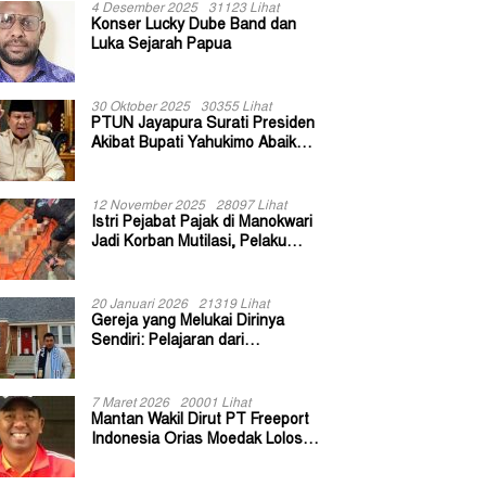
4 Desember 2025
31123 Lihat
Konser Lucky Dube Band dan
Luka Sejarah Papua
30 Oktober 2025
30355 Lihat
PTUN Jayapura Surati Presiden
Akibat Bupati Yahukimo Abaikan
Putusan Gugatan 139 Kepala
Kampung
12 November 2025
28097 Lihat
Istri Pejabat Pajak di Manokwari
Jadi Korban Mutilasi, Pelaku
Diduga Bekas Kuli Bangunan
20 Januari 2026
21319 Lihat
Gereja yang Melukai Dirinya
Sendiri: Pelajaran dari
Keuskupan Bogor
7 Maret 2026
20001 Lihat
Mantan Wakil Dirut PT Freeport
Indonesia Orias Moedak Lolos
Seleksi Administratif Calon ADK
OJK