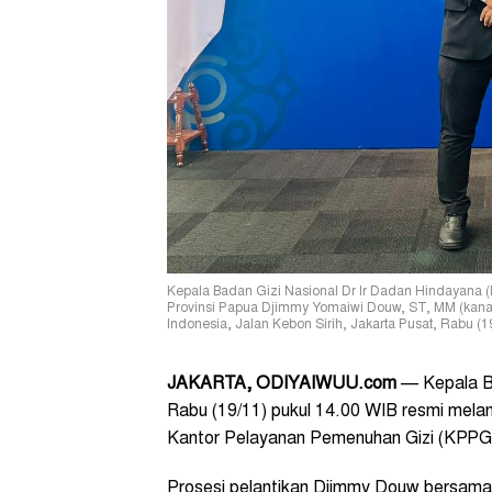
Kepala Badan Gizi Nasional Dr Ir Dadan Hindayana 
Provinsi Papua Djimmy Yomaiwi Douw, ST, MM (kanan)
Indonesia, Jalan Kebon Sirih, Jakarta Pusat, Rabu (19
JAKARTA, ODIYAIWUU.com
— Kepala Ba
Rabu (19/11) pukul 14.00 WIB resmi mel
Kantor Pelayanan Pemenuhan Gizi (KPPG)
Prosesi pelantikan Djimmy Douw bersama 