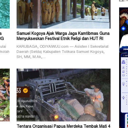
a
Samuel Kogoya Ajak Warga Jaga Kamtibmas Guna
BG
Menyukseskan Festival Etnik Religi dan HUT RI
lai
KARUBAGA, ODIYAIWUU.com — Asisten I Sekretariat
ekolah
Daerah (Setda) Kabupaten Tolikara Samuel Kogoya,
SH, MM, M.Ak,…
Tentara Organisasi Papua Merdeka Tembak Mati 4