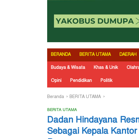
BERANDA
BERITA UTAMA
DAERAH
Budaya & Wisata
Khas & Unik
Olahr
Opini
Pendidikan
Politik
Beranda
BERITA UTAMA
BERITA UTAMA
Dadan Hindayana Resm
Sebagai Kepala Kantor