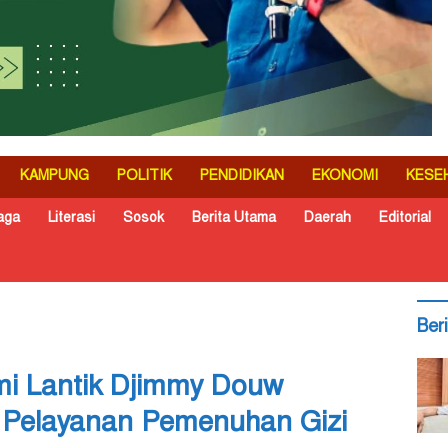
KAMPUNG
POLITIK
PENDIDIKAN
EKONOMI
KESE
aga
Literasi
Sosok
Berita Utama
Daerah
Editorial
Ber
i Lantik Djimmy Douw
 Pelayanan Pemenuhan Gizi