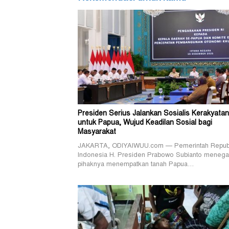
Presiden Serius Jalankan Sosialis Kerakyatan
untuk Papua, Wujud Keadilan Sosial bagi
Masyarakat
JAKARTA, ODIYAIWUU.com — Pemerintah Repub
Indonesia H. Presiden Prabowo Subianto menega
pihaknya menempatkan tanah Papua…