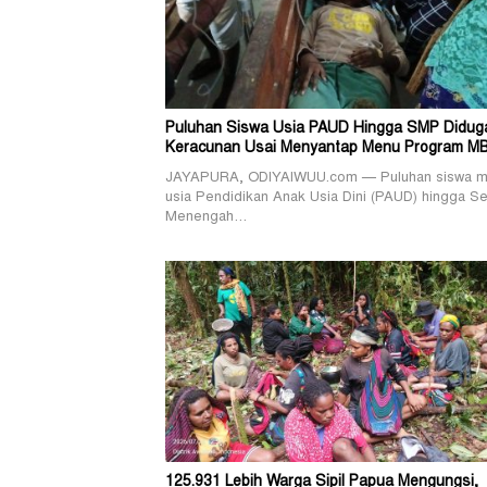
Puluhan Siswa Usia PAUD Hingga SMP Didug
Keracunan Usai Menyantap Menu Program M
JAYAPURA, ODIYAIWUU.com — Puluhan siswa mu
usia Pendidikan Anak Usia Dini (PAUD) hingga S
Menengah…
125.931 Lebih Warga Sipil Papua Mengungsi,