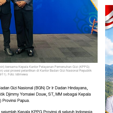
(kiri) bersama Kepala Kantor Pelayanan Pemenuhan Gizi (KPPG)
 usai prosesi pelantikan di Kantor Badan Gizi Nasional Republik
/11). Foto: Istimewa
dan Gizi Nasional (BGN) Dr Ir Dadan Hindayana,
antik Djimmy Yomaiwi Douw, ST, MM sebagai Kepala
 Provinsi Papua.
sejumlah Kepala KPPG Provinsi di seluruh Indonesia