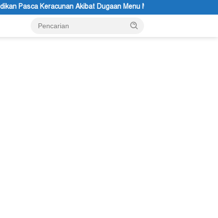
 Akibat Dugaan Menu MBG di Depapre
Bupati Kabupaten Jay