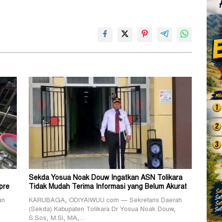
Sekda Yosua Noak Douw Ingatkan ASN Tolikara
pre
Tidak Mudah Terima Informasi yang Belum Akurat
an
KARUBAGA, ODIYAIWUU.com — Sekretaris Daerah
(Sekda) Kabupaten Tolikara Dr Yosua Noak Douw,
S.Sos, M.Si, MA,…