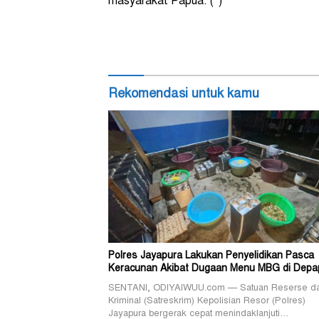
masyarakat Papua. (*)
Rekomendasi untuk kamu
Polres Jayapura Lakukan Penyelidikan Pasca
Keracunan Akibat Dugaan Menu MBG di Depa
SENTANI, ODIYAIWUU.com — Satuan Reserse d
Kriminal (Satreskrim) Kepolisian Resor (Polres)
Jayapura bergerak cepat menindaklanjuti…