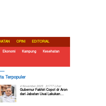
HATAN
OPINI
EDITORIAL
Ekonomi
Kampung
Kesehatan
ita Terpopuler
4 November 2025
31777 Lihat
Gubernur Fakhiri Copot dr Aron
dari Jabatan Usai Lakukan
Inspeksi Mendadak di RSUD Dok
II Jayapura