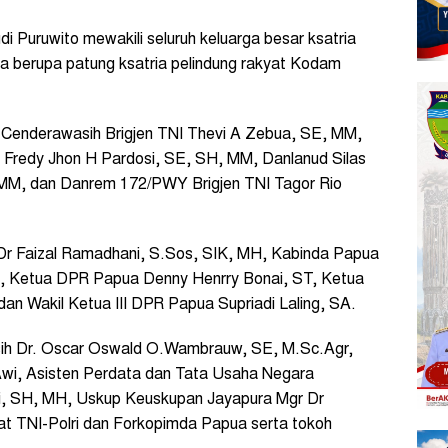
Puruwito mewakili seluruh keluarga besar ksatria
a berupa patung ksatria pelindung rakyat Kodam
 Cenderawasih Brigjen TNI Thevi A Zebua, SE, MM,
) Fredy Jhon H Pardosi, SE, SH, MM, Danlanud Silas
M, dan Danrem 172/PWY Brigjen TNI Tagor Rio
Dr Faizal Ramadhani, S.Sos, SIK, MH, Kabinda Papua
, Ketua DPR Papua Denny Henrry Bonai, ST, Ketua
n Wakil Ketua III DPR Papua Supriadi Laling, SA.
asih Dr. Oscar Oswald O.Wambrauw, SE, M.Sc.Agr,
wi, Asisten Perdata dan Tata Usaha Negara
i, SH, MH, Uskup Keuskupan Jayapura Mgr Dr
bat TNI-Polri dan Forkopimda Papua serta tokoh