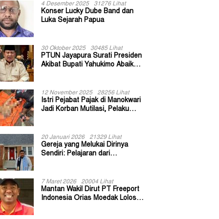
4 Desember 2025
31276 Lihat
Konser Lucky Dube Band dan
Luka Sejarah Papua
30 Oktober 2025
30485 Lihat
PTUN Jayapura Surati Presiden
Akibat Bupati Yahukimo Abaikan
Putusan Gugatan 139 Kepala
Kampung
12 November 2025
28256 Lihat
Istri Pejabat Pajak di Manokwari
Jadi Korban Mutilasi, Pelaku
Diduga Bekas Kuli Bangunan
20 Januari 2026
21329 Lihat
Gereja yang Melukai Dirinya
Sendiri: Pelajaran dari
Keuskupan Bogor
7 Maret 2026
20004 Lihat
Mantan Wakil Dirut PT Freeport
Indonesia Orias Moedak Lolos
Seleksi Administratif Calon ADK
OJK