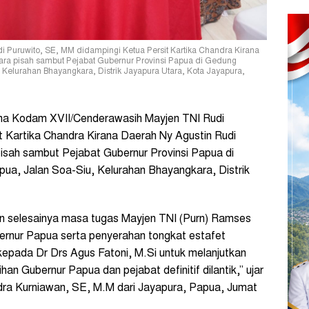
Puruwito, SE, MM didampingi Ketua Persit Kartika Chandra Kirana
ara pisah sambut Pejabat Gubernur Provinsi Papua di Gedung
 Kelurahan Bhayangkara, Distrik Jayapura Utara, Kota Jayapura,
a Kodam XVII/Cenderawasih Mayjen TNI Rudi
t Kartika Chandra Kirana Daerah Ny Agustin Rudi
pisah sambut Pejabat Gubernur Provinsi Papua di
ua, Jalan Soa-Siu, Kelurahan Bhayangkara, Distrik
ian selesainya masa tugas Mayjen TNI (Purn) Ramses
ernur Papua serta penyerahan tongkat estafet
epada Dr Drs Agus Fatoni, M.Si untuk melanjutkan
n Gubernur Papua dan pejabat definitif dilantik,” ujar
ra Kurniawan, SE, M.M dari Jayapura, Papua, Jumat