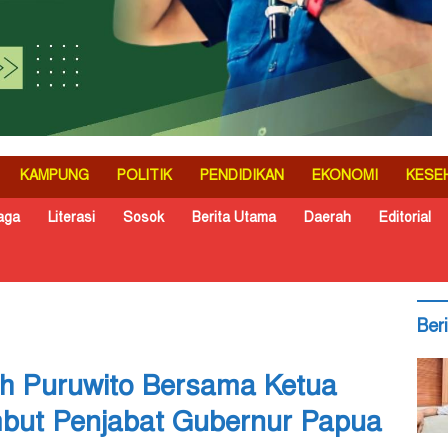
KAMPUNG
POLITIK
PENDIDIKAN
EKONOMI
KESE
aga
Literasi
Sosok
Berita Utama
Daerah
Editorial
Ber
 Puruwito Bersama Ketua
ambut Penjabat Gubernur Papua