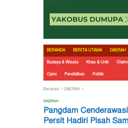
BERANDA
BERITA UTAMA
DAERAH
Budaya & Wisata
Khas & Unik
Olahr
Opini
Pendidikan
Politik
Beranda
DAERAH
DAERAH
Pangdam Cenderawasih
Persit Hadiri Pisah S