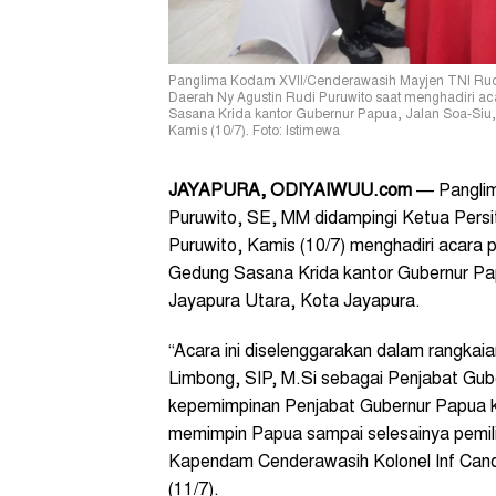
Panglima Kodam XVII/Cenderawasih Mayjen TNI Rudi 
Daerah Ny Agustin Rudi Puruwito saat menghadiri ac
Sasana Krida kantor Gubernur Papua, Jalan Soa-Siu,
Kamis (10/7). Foto: Istimewa
JAYAPURA, ODIYAIWUU.com
— Panglim
Puruwito, SE, MM didampingi Ketua Persi
Puruwito, Kamis (10/7) menghadiri acara 
Gedung Sasana Krida kantor Gubernur Pap
Jayapura Utara, Kota Jayapura.
“Acara ini diselenggarakan dalam rangka
Limbong, SIP, M.Si sebagai Penjabat Gub
kepemimpinan Penjabat Gubernur Papua k
memimpin Papua sampai selesainya pemiliha
Kapendam Cenderawasih Kolonel Inf Cand
(11/7).