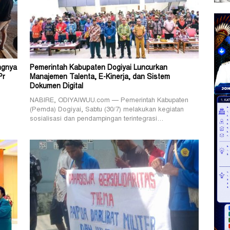
ngnya
Pemerintah Kabupaten Dogiyai Luncurkan
Pr
Manajemen Talenta, E-Kinerja, dan Sistem
Dokumen Digital
NABIRE, ODIYAIWUU.com — Pemerintah Kabupaten
(Pemda) Dogiyai, Sabtu (30/7) melakukan kegiatan
sosialisasi dan pendampingan terintegrasi…