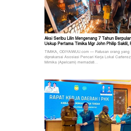
Aksi Seribu Lilin Mengenang 7 Tahun Berpula
Uskup Pertama Timika Mgr John Philip Saklil, 
TIMIKA, ODIYAIWUU.com — Ratusan orang yang
diprakarsai Asosiasi Pencari Kerja Lokal Cartensz
Mimika (Apelcami) memadati…