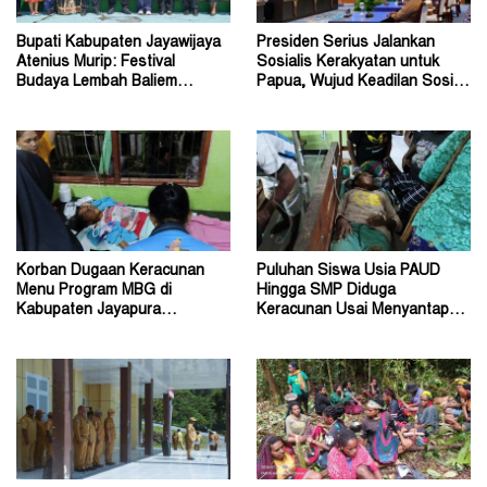
Bupati Kabupaten Jayawijaya
Presiden Serius Jalankan
Atenius Murip: Festival
Sosialis Kerakyatan untuk
Budaya Lembah Baliem
Papua, Wujud Keadilan Sosial
Dongkrak UMKM
bagi Masyarakat
Korban Dugaan Keracunan
Puluhan Siswa Usia PAUD
Menu Program MBG di
Hingga SMP Diduga
Kabupaten Jayapura
Keracunan Usai Menyantap
Diperkirakan Ratusan Orang
Menu Program MBG