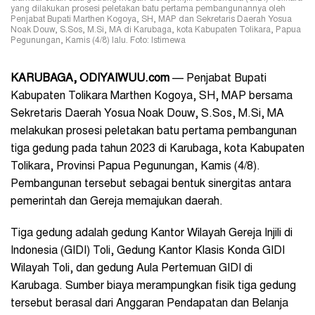
yang dilakukan prosesi peletakan batu pertama pembangunannya oleh
Penjabat Bupati Marthen Kogoya, SH, MAP dan Sekretaris Daerah Yosua
Noak Douw, S.Sos, M.Si, MA di Karubaga, kota Kabupaten Tolikara, Papua
Pegunungan, Kamis (4/8) lalu. Foto: Istimewa
KARUBAGA, ODIYAIWUU.com
— Penjabat Bupati
Kabupaten Tolikara Marthen Kogoya, SH, MAP bersama
Sekretaris Daerah Yosua Noak Douw, S.Sos, M.Si, MA
melakukan prosesi peletakan batu pertama pembangunan
tiga gedung pada tahun 2023 di Karubaga, kota Kabupaten
Tolikara, Provinsi Papua Pegunungan, Kamis (4/8).
Pembangunan tersebut sebagai bentuk sinergitas antara
pemerintah dan Gereja memajukan daerah.
Tiga gedung adalah gedung Kantor Wilayah Gereja Injili di
Indonesia (GIDI) Toli, Gedung Kantor Klasis Konda GIDI
Wilayah Toli, dan gedung Aula Pertemuan GIDI di
Karubaga. Sumber biaya merampungkan fisik tiga gedung
tersebut berasal dari Anggaran Pendapatan dan Belanja