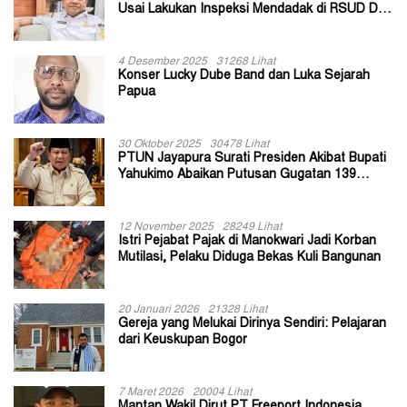
Usai Lakukan Inspeksi Mendadak di RSUD Dok
II Jayapura
4 Desember 2025
31268 Lihat
Konser Lucky Dube Band dan Luka Sejarah
Papua
30 Oktober 2025
30478 Lihat
PTUN Jayapura Surati Presiden Akibat Bupati
Yahukimo Abaikan Putusan Gugatan 139
Kepala Kampung
12 November 2025
28249 Lihat
Istri Pejabat Pajak di Manokwari Jadi Korban
Mutilasi, Pelaku Diduga Bekas Kuli Bangunan
20 Januari 2026
21328 Lihat
Gereja yang Melukai Dirinya Sendiri: Pelajaran
dari Keuskupan Bogor
7 Maret 2026
20004 Lihat
Mantan Wakil Dirut PT Freeport Indonesia