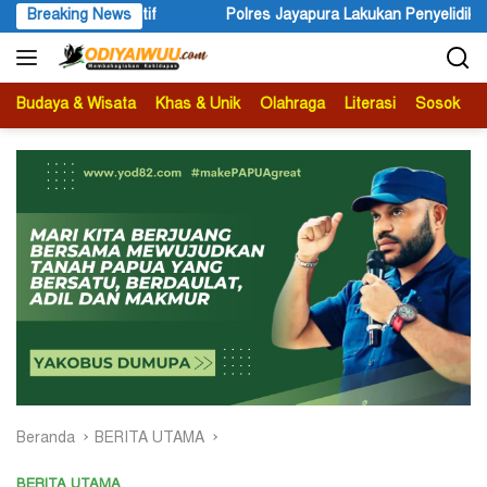
Langsung
es Jayapura Lakukan Penyelidikan Pasca Keracunan Akibat Dugaan 
Breaking News
ke
konten
Budaya & Wisata
Khas & Unik
Olahraga
Literasi
Sosok
B
Beranda
BERITA UTAMA
BERITA UTAMA