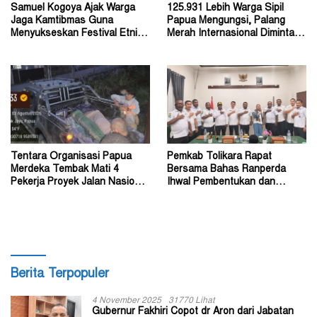
Samuel Kogoya Ajak Warga
125.931 Lebih Warga Sipil
Jaga Kamtibmas Guna
Papua Mengungsi, Palang
Menyukseskan Festival Etnik
Merah Internasional Diminta
Religi dan HUT RI
Segera Turun Tangan
Tentara Organisasi Papua
Pemkab Tolikara Rapat
Merdeka Tembak Mati 4
Bersama Bahas Ranperda
Pekerja Proyek Jalan Nasional
Ihwal Pembentukan dan
di Kabupaten Tolikara
Susunan Perangkat Daerah
Berita Terpopuler
4 November 2025
31770 Lihat
Gubernur Fakhiri Copot dr Aron dari Jabatan