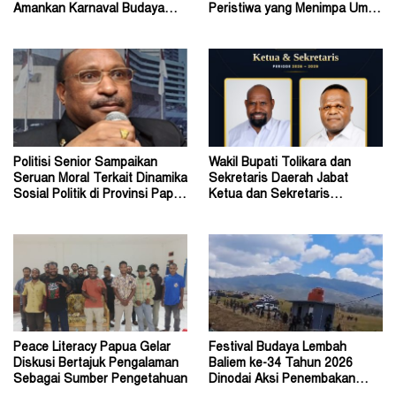
Amankan Karnaval Budaya
Peristiwa yang Menimpa Umat
Wamena
Katolik Stasi Wuloni
Politisi Senior Sampaikan
Wakil Bupati Tolikara dan
Seruan Moral Terkait Dinamika
Sekretaris Daerah Jabat
Sosial Politik di Provinsi Papua
Ketua dan Sekretaris
Pegunungan
Keluarga Alumni Fisip Uncen
Peace Literacy Papua Gelar
Festival Budaya Lembah
Diskusi Bertajuk Pengalaman
Baliem ke-34 Tahun 2026
Sebagai Sumber Pengetahuan
Dinodai Aksi Penembakan