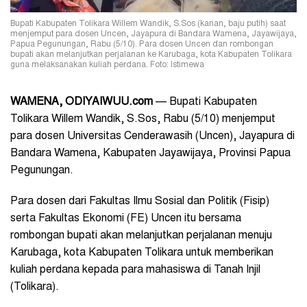
Bupati Kabupaten Tolikara Willem Wandik, S.Sos (kanan, baju putih) saat
menjemput para dosen Uncen, Jayapura di Bandara Wamena, Jayawijaya,
Papua Pegunungan, Rabu (5/10). Para dosen Uncen dan rombongan
bupati akan melanjutkan perjalanan ke Karubaga, kota Kabupaten Tolikara
guna melaksanakan kuliah perdana. Foto: Istimewa
WAMENA, ODIYAIWUU.com
— Bupati Kabupaten
Tolikara Willem Wandik, S.Sos, Rabu (5/10) menjemput
para dosen Universitas Cenderawasih (Uncen), Jayapura di
Bandara Wamena, Kabupaten Jayawijaya, Provinsi Papua
Pegunungan.
Para dosen dari Fakultas Ilmu Sosial dan Politik (Fisip)
serta Fakultas Ekonomi (FE) Uncen itu bersama
rombongan bupati akan melanjutkan perjalanan menuju
Karubaga, kota Kabupaten Tolikara untuk memberikan
kuliah perdana kepada para mahasiswa di Tanah Injil
(Tolikara).