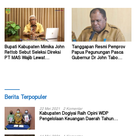
Oleh Orang Tak Dikenal
Bupati Kabupaten Mimika John
Tanggapan Resmi Pemprov
Rettob Sebut Seleksi Direksi
Papua Pegunungan Pasca
PT MAS Wajib Lewat
Gubernur Dr John Tabo
Mekanisme RUPS
Diadukan ke KPK RI
Berita Terpopuler
22 Mei 2021
2 Komentar
Kabupaten Dogiyai Raih Opini WDP
Pengelolaan Keuangan Daerah Tahun
Anggaran 2020