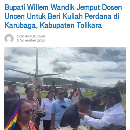
Bupati Willem Wandik Jemput Dosen
Uncen Untuk Beri Kuliah Perdana di
Karubaga, Kabupaten Tolikara
ODIYAIWUU.com
5 November 2025