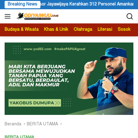
Langsung
an 312 Personel Amankan Karnaval Budaya Wamena
Breaking News
HUT ke 81
ke
konten
Budaya & Wisata
Khas & Unik
Olahraga
Literasi
Sosok
B
Beranda
BERITA UTAMA
BERITA UTAMA