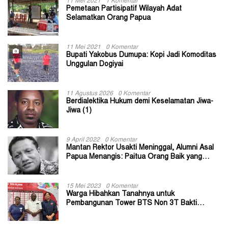
11 Mei 2021
1 Komentar
Pemetaan Partisipatif Wilayah Adat
Selamatkan Orang Papua
11 Mei 2021
0 Komentar
Bupati Yakobus Dumupa: Kopi Jadi Komoditas
Unggulan Dogiyai
11 Agustus 2026
0 Komentar
Berdialektika Hukum demi Keselamatan Jiwa-
Jiwa (1)
9 April 2022
0 Komentar
Mantan Rektor Usakti Meninggal, Alumni Asal
Papua Menangis: Paitua Orang Baik yang
Sangat Membantu
15 Mei 2023
0 Komentar
Warga Hibahkan Tanahnya untuk
Pembangunan Tower BTS Non 3T Bakti
Kominfo di Kabupaten Jayapura