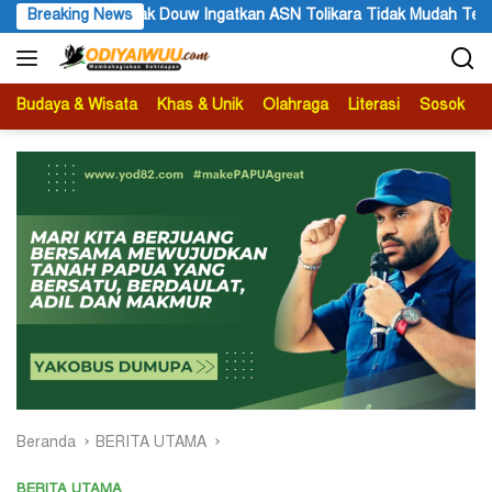
Langsung
k Douw Ingatkan ASN Tolikara Tidak Mudah Terima Informasi yang B
Breaking News
ke
konten
Budaya & Wisata
Khas & Unik
Olahraga
Literasi
Sosok
B
Beranda
BERITA UTAMA
BERITA UTAMA