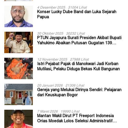
4 Desember 2025
31004 Lihat
Konser Lucky Dube Band dan Luka Sejarah
Papua
30 Oktober 2025
30232 Lihat
PTUN Jayapura Surati Presiden Akibat Bupati
Yahukimo Abaikan Putusan Gugatan 139
Kepala Kampung
12 November 2025
27988 Lihat
Istri Pejabat Pajak di Manokwari Jadi Korban
Mutilasi, Pelaku Diduga Bekas Kuli Bangunan
20 Januari 2026
21306 Lihat
Gereja yang Melukai Dirinya Sendiri: Pelajaran
dari Keuskupan Bogor
7 Maret 2026
19990 Lihat
Mantan Wakil Dirut PT Freeport Indonesia
Orias Moedak Lolos Seleksi Administratif
Calon ADK OJK