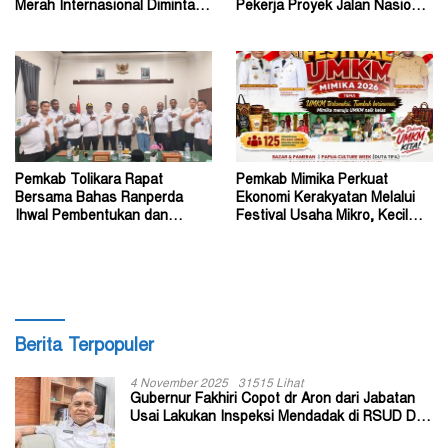
Merah Internasional Diminta
Pekerja Proyek Jalan Nasional
Segera Turun Tangan
di Kabupaten Tolikara
Pemkab Tolikara Rapat
Pemkab Mimika Perkuat
Bersama Bahas Ranperda
Ekonomi Kerakyatan Melalui
Ihwal Pembentukan dan
Festival Usaha Mikro, Kecil
Susunan Perangkat Daerah
dan Menengah 2026
Berita Terpopuler
4 November 2025
31515 Lihat
Gubernur Fakhiri Copot dr Aron dari Jabatan
Usai Lakukan Inspeksi Mendadak di RSUD Dok
II Jayapura