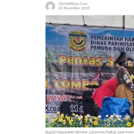
ODIYAIWUU.com
22 November 2025
Bupati Kabupaten Mimika Johannes Rettob saat mem