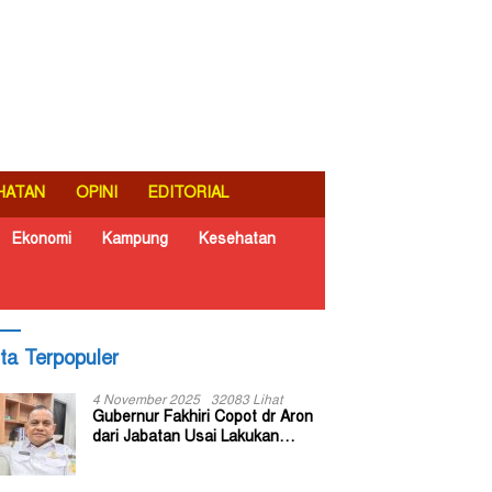
HATAN
OPINI
EDITORIAL
Ekonomi
Kampung
Kesehatan
ita Terpopuler
4 November 2025
32083 Lihat
Gubernur Fakhiri Copot dr Aron
dari Jabatan Usai Lakukan
Inspeksi Mendadak di RSUD Dok
II Jayapura