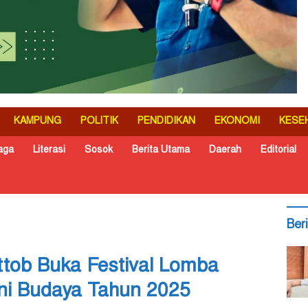
KAMPUNG
POLITIK
PENDIDIKAN
EKONOMI
KESE
aga
Literasi
Sosok
Berita Utama
Daerah
Editorial
Ber
ttob Buka Festival Lomba
ni Budaya Tahun 2025