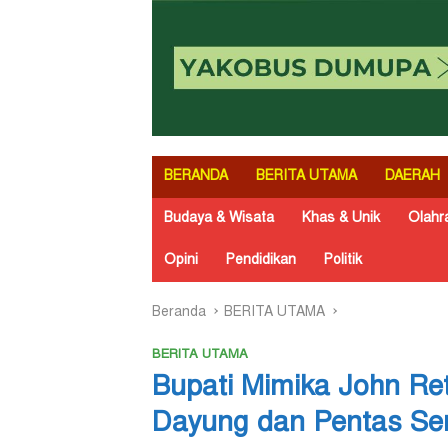
BERANDA
BERITA UTAMA
DAERAH
Budaya & Wisata
Khas & Unik
Olahr
Opini
Pendidikan
Politik
Beranda
BERITA UTAMA
BERITA UTAMA
Bupati Mimika John Re
Dayung dan Pentas Se