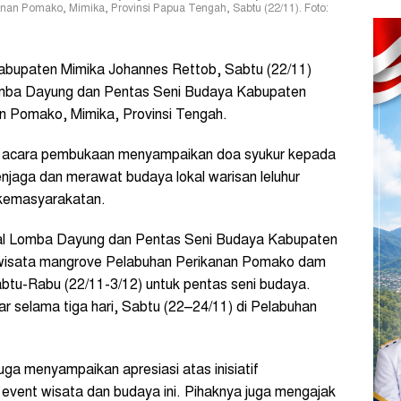
anan Pomako, Mimika, Provinsi Papua Tengah, Sabtu (22/11). Foto:
bupaten Mimika Johannes Rettob, Sabtu (22/11)
omba Dayung dan Pentas Seni Budaya Kabupaten
n Pomako, Mimika, Provinsi Tengah.
t acara pembukaan menyampaikan doa syukur kepada
jaga dan merawat budaya lokal warisan leluhur
 kemasyarakatan.
al Lomba Dayung dan Pentas Seni Budaya Kabupaten
i wisata mangrove Pelabuhan Perikanan Pomako dam
abtu-Rabu (22/11-3/12) untuk pentas seni budaya.
ar selama tiga hari, Sabtu (22–24/11) di Pelabuhan
ga menyampaikan apresiasi atas inisiatif
vent wisata dan budaya ini. Pihaknya juga mengajak