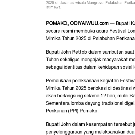
2025 di destinasi wisata Mangrove, Pelabuhan Perik
Istimewa
POMAKO, ODIYAIWUU.com
— Bupati Ka
secara resmi membuka acara Festival L
Mimika Tahun 2025 di Pelabuhan Perikana
Bupati John Rettob dalam sambutan saa
Tuhan sekaligus mengajak masyarakat men
sebagai identitas dalam kehidupan sosial
Pembukaan pelaksanaan kegiatan Festiv
Mimika Tahun 2025 berlokasi di destinas
akan berlangsung selama 12 hari, mulai S
Sementara lomba dayung tradisional digel
Perikanan (PPI) Pomako.
Bupati John dalam kesempatan tersebut ju
penyelenggaraan yang melaksanakan dua e