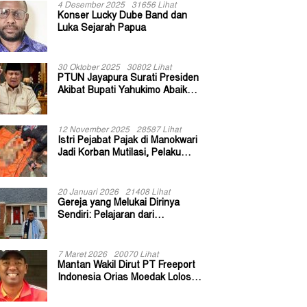
4 Desember 2025
31656 Lihat
Konser Lucky Dube Band dan
Luka Sejarah Papua
30 Oktober 2025
30802 Lihat
PTUN Jayapura Surati Presiden
Akibat Bupati Yahukimo Abaikan
Putusan Gugatan 139 Kepala
Kampung
12 November 2025
28587 Lihat
Istri Pejabat Pajak di Manokwari
Jadi Korban Mutilasi, Pelaku
Diduga Bekas Kuli Bangunan
20 Januari 2026
21408 Lihat
Gereja yang Melukai Dirinya
Sendiri: Pelajaran dari
Keuskupan Bogor
7 Maret 2026
20070 Lihat
Mantan Wakil Dirut PT Freeport
Indonesia Orias Moedak Lolos
Seleksi Administratif Calon ADK
OJK