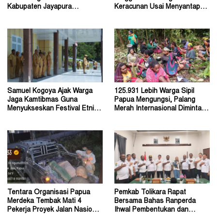
Kabupaten Jayapura
Keracunan Usai Menyantap
Diperkirakan Ratusan Orang
Menu Program MBG
Samuel Kogoya Ajak Warga
125.931 Lebih Warga Sipil
Jaga Kamtibmas Guna
Papua Mengungsi, Palang
Menyukseskan Festival Etnik
Merah Internasional Diminta
Religi dan HUT RI
Segera Turun Tangan
Tentara Organisasi Papua
Pemkab Tolikara Rapat
Merdeka Tembak Mati 4
Bersama Bahas Ranperda
Pekerja Proyek Jalan Nasional
Ihwal Pembentukan dan