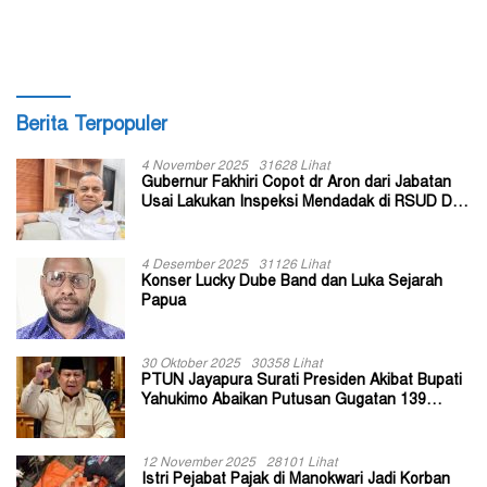
di Kabupaten Tolikara
Susunan Perangkat Daerah
Berita Terpopuler
4 November 2025
31628 Lihat
Gubernur Fakhiri Copot dr Aron dari Jabatan
Usai Lakukan Inspeksi Mendadak di RSUD Dok
II Jayapura
4 Desember 2025
31126 Lihat
Konser Lucky Dube Band dan Luka Sejarah
Papua
30 Oktober 2025
30358 Lihat
PTUN Jayapura Surati Presiden Akibat Bupati
Yahukimo Abaikan Putusan Gugatan 139
Kepala Kampung
12 November 2025
28101 Lihat
Istri Pejabat Pajak di Manokwari Jadi Korban