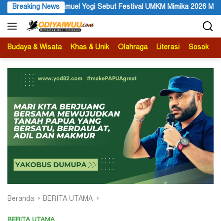
Langsung
amuel Yogi Sebut Festival UMKM Mimika 2026 Momentum Strategis 
Breaking News
ke
konten
Budaya & Wisata
Khas & Unik
Olahraga
Literasi
Sosok
B
Beranda
BERITA UTAMA
BERITA UTAMA