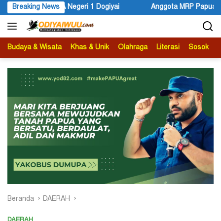
Langsung
A Negeri 1 Dogiyai
Breaking News
Anggota MRP Papua Pegunungan dan Fo
ke
konten
Budaya & Wisata
Khas & Unik
Olahraga
Literasi
Sosok
B
Beranda
DAERAH
DAERAH