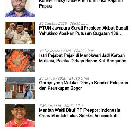
Konser Lucky Dube Band dan Luka Sejarah
Papua
30 Oktober 2025
30650 Lihat
PTUN Jayapura Surati Presiden Akibat Bupati
Yahukimo Abaikan Putusan Gugatan 139
Kepala Kampung
12 November 2025
28433 Lihat
Istri Pejabat Pajak di Manokwari Jadi Korban
Mutilasi, Pelaku Diduga Bekas Kuli Bangunan
20 Januari 2026
21390 Lihat
Gereja yang Melukai Dirinya Sendiri: Pelajaran
dari Keuskupan Bogor
7 Maret 2026
20050 Lihat
Mantan Wakil Dirut PT Freeport Indonesia
Orias Moedak Lolos Seleksi Administratif
Calon ADK OJK