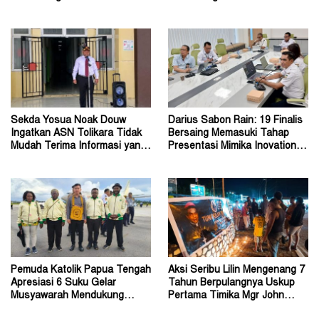
Bukan Pemeriksaan Ulang
Depapre
Sekda Yosua Noak Douw
Darius Sabon Rain: 19 Finalis
Ingatkan ASN Tolikara Tidak
Bersaing Memasuki Tahap
Mudah Terima Informasi yang
Presentasi Mimika Inovation
Belum Akurat
Week 2026
Pemuda Katolik Papua Tengah
Aksi Seribu Lilin Mengenang 7
Apresiasi 6 Suku Gelar
Tahun Berpulangnya Uskup
Musyawarah Mendukung
Pertama Timika Mgr John
Perda Jadi Acuan Dewan
Philip Saklil, Pr