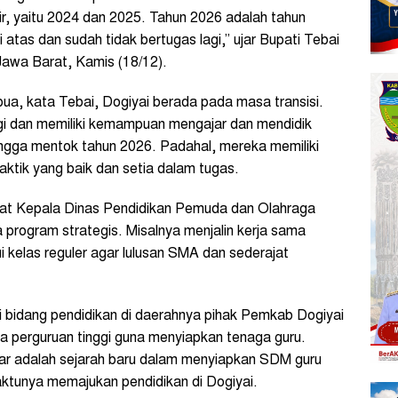
r, yaitu 2024 dan 2025. Tahun 2026 adalah tahun
di atas dan sudah tidak bertugas lagi,” ujar Bupati Tebai
Jawa Barat, Kamis (18/12).
a, kata Tebai, Dogiyai berada pada masa transisi.
gi dan memiliki kemampuan mengajar dan mendidik
ingga mentok tahun 2026. Padahal, mereka memiliki
tik yang baik dan setia dalam tugas.
abat Kepala Dinas Pendidikan Pemuda dan Olahraga
 program strategis. Misalnya menjalin kerja sama
 kelas reguler agar lulusan SMA dan sederajat
di bidang pendidikan di daerahnya pihak Pemkab Dogiyai
a perguruan tinggi guna menyiapkan tenaga guru.
npar adalah sejarah baru dalam menyiapkan SDM guru
ktunya memajukan pendidikan di Dogiyai.