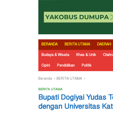
BERANDA
BERITA UTAMA
DAERAH
Budaya & Wisata
Khas & Unik
Olahr
Opini
Pendidikan
Politik
Beranda
BERITA UTAMA
BERITA UTAMA
Bupati Dogiyai Yudas 
dengan Universitas Ka