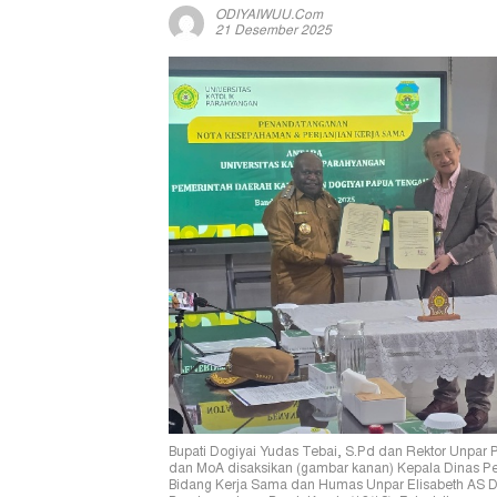
ODIYAIWUU.com
21 Desember 2025
Bupati Dogiyai Yudas Tebai, S.Pd dan Rektor Unpar Pr
dan MoA disaksikan (gambar kanan) Kepala Dinas Pen
Bidang Kerja Sama dan Humas Unpar Elisabeth AS Dew