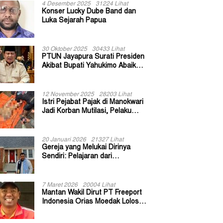
4 Desember 2025
31224 Lihat
Konser Lucky Dube Band dan
Luka Sejarah Papua
30 Oktober 2025
30433 Lihat
PTUN Jayapura Surati Presiden
Akibat Bupati Yahukimo Abaikan
Putusan Gugatan 139 Kepala
Kampung
12 November 2025
28203 Lihat
Istri Pejabat Pajak di Manokwari
Jadi Korban Mutilasi, Pelaku
Diduga Bekas Kuli Bangunan
20 Januari 2026
21327 Lihat
Gereja yang Melukai Dirinya
Sendiri: Pelajaran dari
Keuskupan Bogor
7 Maret 2026
20004 Lihat
Mantan Wakil Dirut PT Freeport
Indonesia Orias Moedak Lolos
Seleksi Administratif Calon ADK
OJK