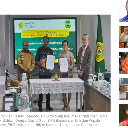
of Ir Tri Basuki Joewono, Ph.D (foto kiri) usai menandatangani MoU
didikan Dogiyai David Goo, S.Pd (kedua dari kiri) dan Kepala
i, Ph.D (kedua dari kiri) di Kampus Unpar, Jalan Ciumbuleuit,