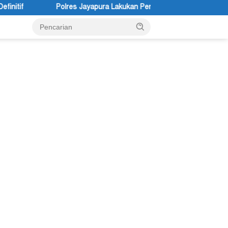
apura Lakukan Penyelidikan Pasca Keracunan Akibat Dugaan Menu M