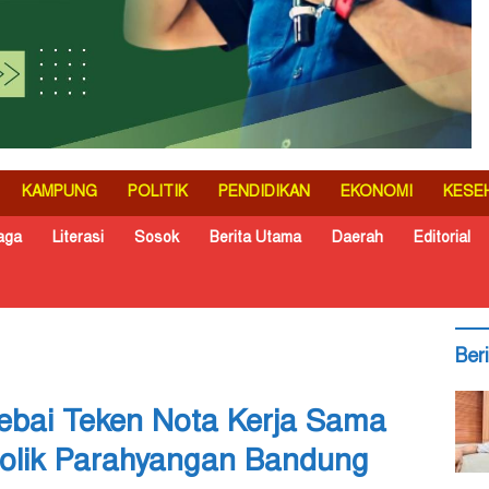
KAMPUNG
POLITIK
PENDIDIKAN
EKONOMI
KESE
aga
Literasi
Sosok
Berita Utama
Daerah
Editorial
Ber
Tebai Teken Nota Kerja Sama
tolik Parahyangan Bandung