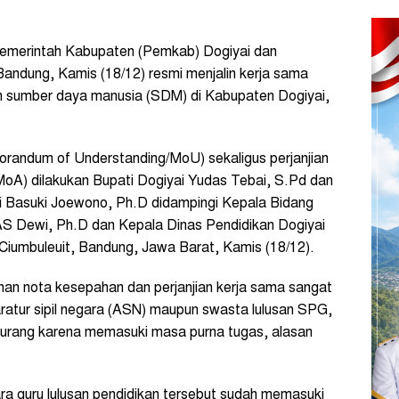
emerintah Kabupaten (Pemkab) Dogiyai dan
Bandung, Kamis (18/12) resmi menjalin kerja sama
n sumber daya manusia (SDM) di Kabupaten Dogiyai,
andum of Understanding/MoU) sekaligus perjanjian
A) dilakukan Bupati Dogiyai Yudas Tebai, S.Pd dan
ri Basuki Joewono, Ph.D didampingi Kepala Bidang
S Dewi, Ph.D dan Kepala Dinas Pendidikan Dogiyai
Ciumbuleuit, Bandung, Jawa Barat, Kamis (18/12).
an nota kesepahan dan perjanjian kerja sama sangat
aratur sipil negara (ASN) maupun swasta lulusan SPG,
kurang karena memasuki masa purna tugas, alasan
ara guru lulusan pendidikan tersebut sudah memasuki