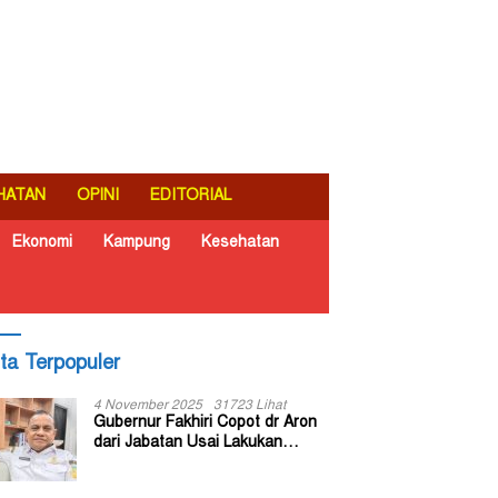
HATAN
OPINI
EDITORIAL
Ekonomi
Kampung
Kesehatan
ita Terpopuler
4 November 2025
31723 Lihat
Gubernur Fakhiri Copot dr Aron
dari Jabatan Usai Lakukan
Inspeksi Mendadak di RSUD Dok
II Jayapura