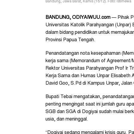
Bandung, Jawa Barat, Kamis (18/12). Foto: Istimewa
BANDUNG, ODIYAIWUU.com
— Pihak P
Universitas Katolik Parahyangan (Unpar) 
dalam bidang pendidikan untuk memajuka
Provinsi Papua Tengah.
Penandatangan nota kesepahaman (Memor
kerja sama (Memorandum of Agreement/Mo
Rektor Universitas Parahyangan Prof Ir T
Kerja Sama dan Humas Unpar Elisabeth A
David Goo, S.Pd di Kampus Unpar, Jalan 
Bupati Tebai mengatakan, penandatangan
penting mengingat saat ini jumlah guru ap
SGB dan SGA di Dogiyai sudah mulai ber
usia, dan meninggal.
“Dogiyai sedang mengalami krisis guru. P