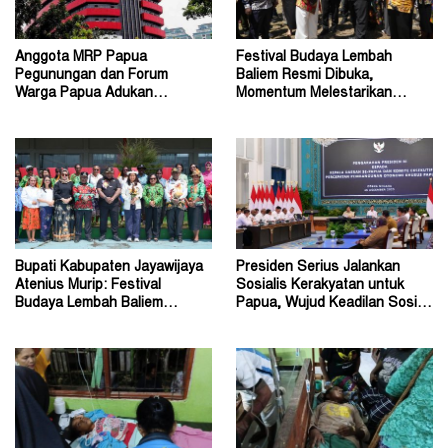
Anggota MRP Papua
Festival Budaya Lembah
Pegunungan dan Forum
Baliem Resmi Dibuka,
Warga Papua Adukan
Momentum Melestarikan
Gubernur John Tabo ke KPK
Budaya Warisan Leluhur
Bupati Kabupaten Jayawijaya
Presiden Serius Jalankan
Atenius Murip: Festival
Sosialis Kerakyatan untuk
Budaya Lembah Baliem
Papua, Wujud Keadilan Sosial
Dongkrak UMKM
bagi Masyarakat