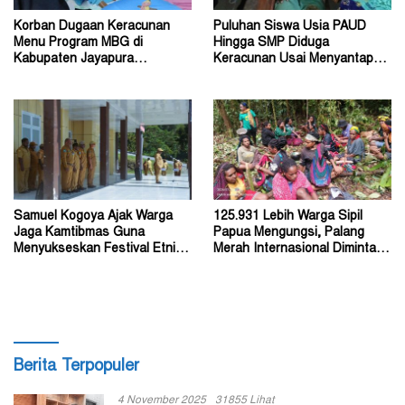
Korban Dugaan Keracunan
Puluhan Siswa Usia PAUD
Menu Program MBG di
Hingga SMP Diduga
Kabupaten Jayapura
Keracunan Usai Menyantap
Diperkirakan Ratusan Orang
Menu Program MBG
Samuel Kogoya Ajak Warga
125.931 Lebih Warga Sipil
Jaga Kamtibmas Guna
Papua Mengungsi, Palang
Menyukseskan Festival Etnik
Merah Internasional Diminta
Religi dan HUT RI
Segera Turun Tangan
Berita Terpopuler
4 November 2025
31855 Lihat