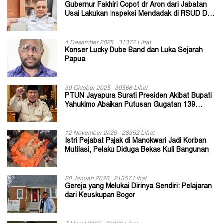
Gubernur Fakhiri Copot dr Aron dari Jabatan
Usai Lakukan Inspeksi Mendadak di RSUD Dok
II Jayapura
4 Desember 2025
31377 Lihat
Konser Lucky Dube Band dan Luka Sejarah
Papua
30 Oktober 2025
30566 Lihat
PTUN Jayapura Surati Presiden Akibat Bupati
Yahukimo Abaikan Putusan Gugatan 139
Kepala Kampung
12 November 2025
28352 Lihat
Istri Pejabat Pajak di Manokwari Jadi Korban
Mutilasi, Pelaku Diduga Bekas Kuli Bangunan
20 Januari 2026
21357 Lihat
Gereja yang Melukai Dirinya Sendiri: Pelajaran
dari Keuskupan Bogor