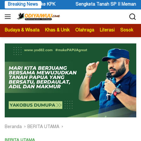
Langsung
ah SP II Memanas, Pengadilan Negeri Timika Tegaskan Eksekusi Bu
Breaking News
ke
konten
Budaya & Wisata
Khas & Unik
Olahraga
Literasi
Sosok
B
Beranda
BERITA UTAMA
BERITA UTAMA