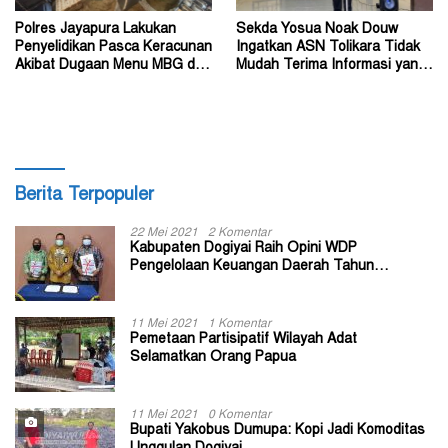
Polres Jayapura Lakukan
Sekda Yosua Noak Douw
Penyelidikan Pasca Keracunan
Ingatkan ASN Tolikara Tidak
Akibat Dugaan Menu MBG di
Mudah Terima Informasi yang
Depapre
Belum Akurat
Berita Terpopuler
22 Mei 2021
2 Komentar
Kabupaten Dogiyai Raih Opini WDP
Pengelolaan Keuangan Daerah Tahun
Anggaran 2020
11 Mei 2021
1 Komentar
Pemetaan Partisipatif Wilayah Adat
Selamatkan Orang Papua
11 Mei 2021
0 Komentar
Bupati Yakobus Dumupa: Kopi Jadi Komoditas