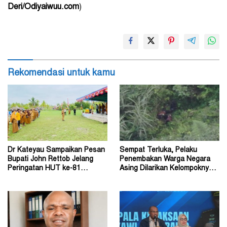
Deri/Odiyaiwuu.com
)
Rekomendasi untuk kamu
Dr Kateyau Sampaikan Pesan
Sempat Terluka, Pelaku
Bupati John Rettob Jelang
Penembakan Warga Negara
Peringatan HUT ke-81
Asing Dilarikan Kelompoknya
Kemerdekaan RI
ke Dalam Hutan