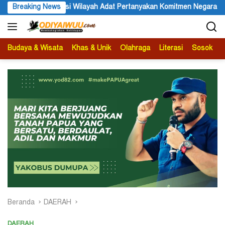
Langsung
yakan Komitmen Negara pada Pelindungan Hak Masyarakat Adat
Breaking News
ke
konten
Budaya & Wisata
Khas & Unik
Olahraga
Literasi
Sosok
B
Beranda
DAERAH
DAERAH