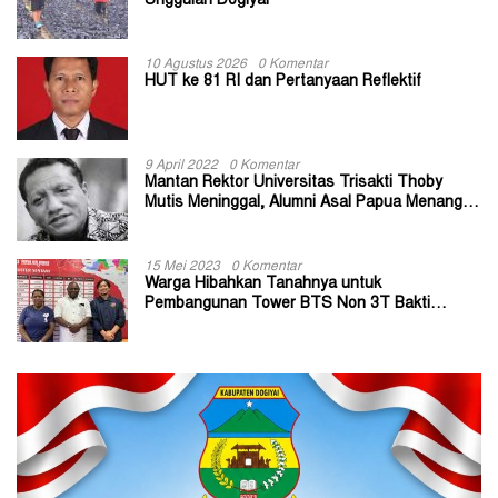
Unggulan Dogiyai
10 Agustus 2026
0 Komentar
HUT ke 81 RI dan Pertanyaan Reflektif
9 April 2022
0 Komentar
Mantan Rektor Universitas Trisakti Thoby
Mutis Meninggal, Alumni Asal Papua Menangis:
Paitua Orang Baik yang Sangat Membantu
15 Mei 2023
0 Komentar
Warga Hibahkan Tanahnya untuk
Pembangunan Tower BTS Non 3T Bakti
Kominfo di Kabupaten Jayapura