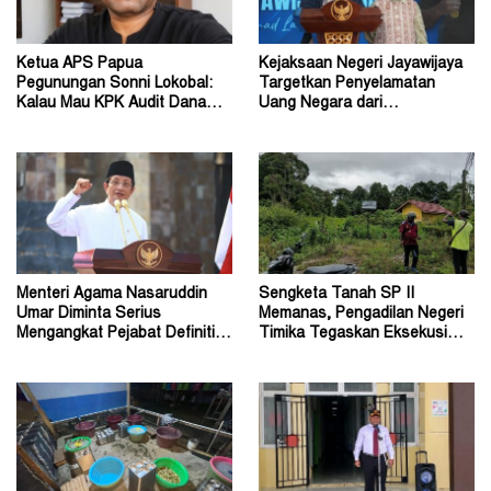
Ketua APS Papua
Kejaksaan Negeri Jayawijaya
Pegunungan Sonni Lokobal:
Targetkan Penyelamatan
Kalau Mau KPK Audit Dana
Uang Negara dari
Otsus Seluruh Tanah Papua
Penanganan Perkara Korupsi
Menteri Agama Nasaruddin
Sengketa Tanah SP II
Umar Diminta Serius
Memanas, Pengadilan Negeri
Mengangkat Pejabat Definitif
Timika Tegaskan Eksekusi
Dirjen Bimas Katolik
Bukan Pemeriksaan Ulang