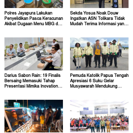
Polres Jayapura Lakukan
Sekda Yosua Noak Douw
Penyelidikan Pasca Keracunan
Ingatkan ASN Tolikara Tidak
Akibat Dugaan Menu MBG di
Mudah Terima Informasi yang
Depapre
Belum Akurat
Darius Sabon Rain: 19 Finalis
Pemuda Katolik Papua Tengah
Bersaing Memasuki Tahap
Apresiasi 6 Suku Gelar
Presentasi Mimika Inovation
Musyawarah Mendukung
Week 2026
Perda Jadi Acuan Dewan