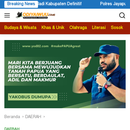
Langsung
Kabupaten Definitif
Breaking News
Polres Jayapura Lakukan Penyelidika
ke
konten
Budaya & Wisata
Khas & Unik
Olahraga
Literasi
Sosok
B
Beranda
DAERAH
DAERAH