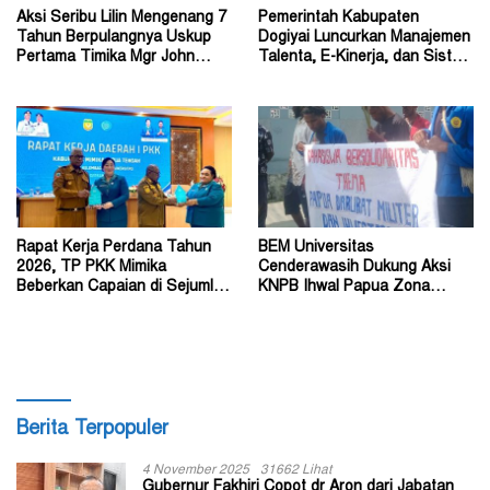
Aksi Seribu Lilin Mengenang 7
Pemerintah Kabupaten
Tahun Berpulangnya Uskup
Dogiyai Luncurkan Manajemen
Pertama Timika Mgr John
Talenta, E-Kinerja, dan Sistem
Philip Saklil, Pr
Dokumen Digital
Rapat Kerja Perdana Tahun
BEM Universitas
2026, TP PKK Mimika
Cenderawasih Dukung Aksi
Beberkan Capaian di Sejumlah
KNPB Ihwal Papua Zona
Sektor Strategis
Darurat Militer dan
Kemanusiaan
Berita Terpopuler
4 November 2025
31662 Lihat
Gubernur Fakhiri Copot dr Aron dari Jabatan