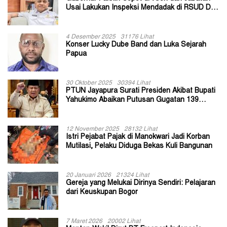
Usai Lakukan Inspeksi Mendadak di RSUD Dok
II Jayapura
4 Desember 2025
31176 Lihat
Konser Lucky Dube Band dan Luka Sejarah
Papua
30 Oktober 2025
30394 Lihat
PTUN Jayapura Surati Presiden Akibat Bupati
Yahukimo Abaikan Putusan Gugatan 139
Kepala Kampung
12 November 2025
28132 Lihat
Istri Pejabat Pajak di Manokwari Jadi Korban
Mutilasi, Pelaku Diduga Bekas Kuli Bangunan
20 Januari 2026
21324 Lihat
Gereja yang Melukai Dirinya Sendiri: Pelajaran
dari Keuskupan Bogor
7 Maret 2026
20002 Lihat