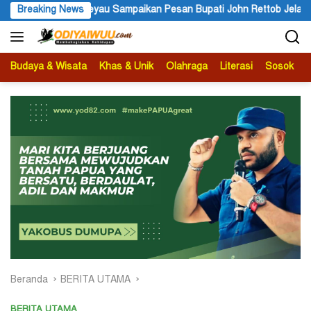
Langsung
ampaikan Pesan Bupati John Rettob Jelang Peringatan HUT ke-81 K
Breaking News
ke
konten
Budaya & Wisata
Khas & Unik
Olahraga
Literasi
Sosok
B
Beranda
BERITA UTAMA
BERITA UTAMA