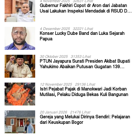
4 November 2025
32631 Lihat
Gubernur Fakhiri Copot dr Aron dari Jabatan
Usai Lakukan Inspeksi Mendadak di RSUD Dok
II Jayapura
4 Desember 2025
32221 Lihat
Konser Lucky Dube Band dan Luka Sejarah
Papua
30 Oktober 2025
31353 Lihat
PTUN Jayapura Surati Presiden Akibat Bupati
Yahukimo Abaikan Putusan Gugatan 139
Kepala Kampung
12 November 2025
29136 Lihat
Istri Pejabat Pajak di Manokwari Jadi Korban
Mutilasi, Pelaku Diduga Bekas Kuli Bangunan
20 Januari 2026
21476 Lihat
Gereja yang Melukai Dirinya Sendiri: Pelajaran
dari Keuskupan Bogor