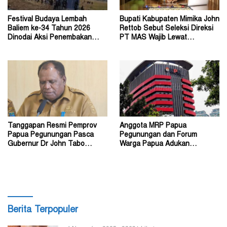
Festival Budaya Lembah
Bupati Kabupaten Mimika John
Baliem ke-34 Tahun 2026
Rettob Sebut Seleksi Direksi
Dinodai Aksi Penembakan
PT MAS Wajib Lewat
Oleh Orang Tak Dikenal
Mekanisme RUPS
Tanggapan Resmi Pemprov
Anggota MRP Papua
Papua Pegunungan Pasca
Pegunungan dan Forum
Gubernur Dr John Tabo
Warga Papua Adukan
Diadukan ke KPK RI
Gubernur John Tabo ke KPK
Berita Terpopuler