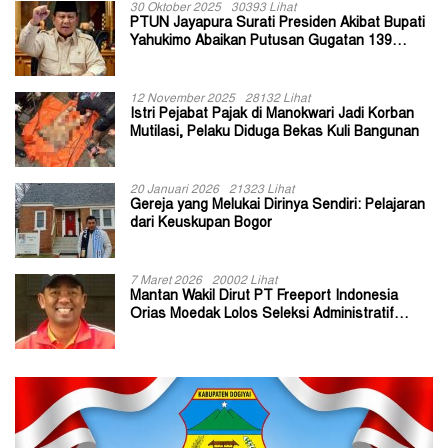
30 Oktober 2025
30393 Lihat
PTUN Jayapura Surati Presiden Akibat Bupati
Yahukimo Abaikan Putusan Gugatan 139
Kepala Kampung
12 November 2025
28132 Lihat
Istri Pejabat Pajak di Manokwari Jadi Korban
Mutilasi, Pelaku Diduga Bekas Kuli Bangunan
20 Januari 2026
21323 Lihat
Gereja yang Melukai Dirinya Sendiri: Pelajaran
dari Keuskupan Bogor
7 Maret 2026
20002 Lihat
Mantan Wakil Dirut PT Freeport Indonesia
Orias Moedak Lolos Seleksi Administratif
Calon ADK OJK