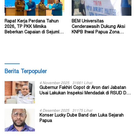
Rapat Kerja Perdana Tahun
BEM Universitas
2026, TP PKK Mimika
Cenderawasih Dukung Aksi
Beberkan Capaian di Sejumlah
KNPB Ihwal Papua Zona
Sektor Strategis
Darurat Militer dan
Kemanusiaan
Berita Terpopuler
4 November 2025
31661 Lihat
Gubernur Fakhiri Copot dr Aron dari Jabatan
Usai Lakukan Inspeksi Mendadak di RSUD Dok
II Jayapura
4 Desember 2025
31175 Lihat
Konser Lucky Dube Band dan Luka Sejarah
Papua