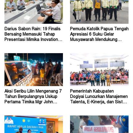
Darius Sabon Rain: 19 Finalis
Pemuda Katolik Papua Tengah
Bersaing Memasuki Tahap
Apresiasi 6 Suku Gelar
Presentasi Mimika Inovation
Musyawarah Mendukung
Week 2026
Perda Jadi Acuan Dewan
Aksi Seribu Lilin Mengenang 7
Pemerintah Kabupaten
Tahun Berpulangnya Uskup
Dogiyai Luncurkan Manajemen
Pertama Timika Mgr John
Talenta, E-Kinerja, dan Sistem
Philip Saklil, Pr
Dokumen Digital