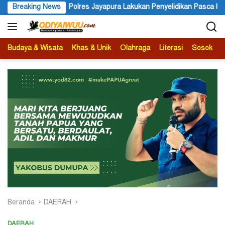
Langsung
ukan Penyelidikan Pasca Keracunan Akibat Dugaan Menu MBG di Depa
Breaking News
ke
konten
Budaya & Wisata
Khas & Unik
Olahraga
Literasi
Sosok
B
Beranda
DAERAH
DAERAH