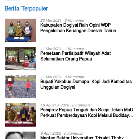
Berita Terpopuler
22 Mei 2021
2 Komentar
Kabupaten Dogiyai Raih Opini WDP
Pengelolaan Keuangan Daerah Tahun
Anggaran 2020
11 Mei 2021
1 Komentar
Pemetaan Partisipatif Wilayah Adat
Selamatkan Orang Papua
11 Mei 2021
0 Komentar
Bupati Yakobus Dumupa: Kopi Jadi Komoditas
Unggulan Dogiyai
10 Agustus 2026
0 Komentar
Pemprov Papua Tengah dan Scopi Teken MoU
Perkuat Pemberdayaan Kopi Melalui Budidaya
Berkelanjutan
9 April 2022
0 Komentar
Mantan Rektor Universitas Trisakti Thoby