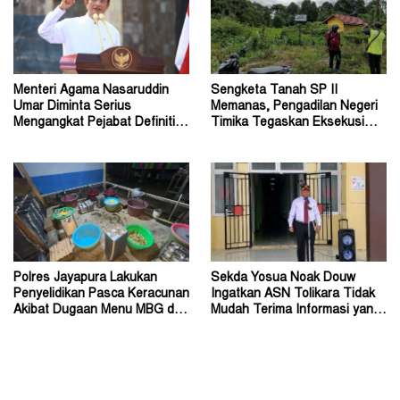
Menteri Agama Nasaruddin
Sengketa Tanah SP II
Umar Diminta Serius
Memanas, Pengadilan Negeri
Mengangkat Pejabat Definitif
Timika Tegaskan Eksekusi
Dirjen Bimas Katolik
Bukan Pemeriksaan Ulang
Polres Jayapura Lakukan
Sekda Yosua Noak Douw
Penyelidikan Pasca Keracunan
Ingatkan ASN Tolikara Tidak
Akibat Dugaan Menu MBG di
Mudah Terima Informasi yang
Depapre
Belum Akurat