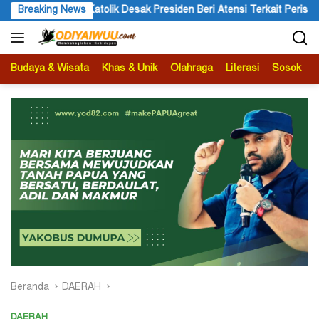
Langsung
Presiden Beri Atensi Terkait Peristiwa yang Menimpa Umat Katolik S
Breaking News
ke
konten
Budaya & Wisata
Khas & Unik
Olahraga
Literasi
Sosok
B
Beranda
DAERAH
DAERAH