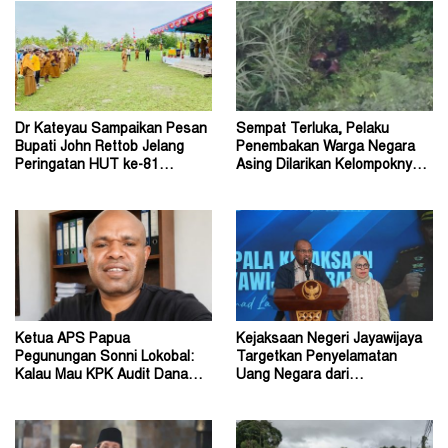
Dr Kateyau Sampaikan Pesan
Sempat Terluka, Pelaku
Bupati John Rettob Jelang
Penembakan Warga Negara
Peringatan HUT ke-81
Asing Dilarikan Kelompoknya
Kemerdekaan RI
ke Dalam Hutan
Ketua APS Papua
Kejaksaan Negeri Jayawijaya
Pegunungan Sonni Lokobal:
Targetkan Penyelamatan
Kalau Mau KPK Audit Dana
Uang Negara dari
Otsus Seluruh Tanah Papua
Penanganan Perkara Korupsi