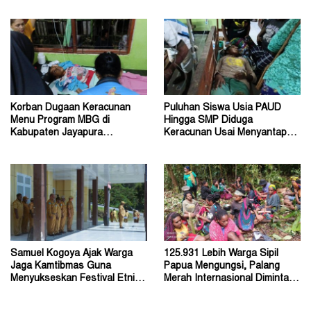
Dongkrak UMKM
bagi Masyarakat
Korban Dugaan Keracunan
Puluhan Siswa Usia PAUD
Menu Program MBG di
Hingga SMP Diduga
Kabupaten Jayapura
Keracunan Usai Menyantap
Diperkirakan Ratusan Orang
Menu Program MBG
Samuel Kogoya Ajak Warga
125.931 Lebih Warga Sipil
Jaga Kamtibmas Guna
Papua Mengungsi, Palang
Menyukseskan Festival Etnik
Merah Internasional Diminta
Religi dan HUT RI
Segera Turun Tangan