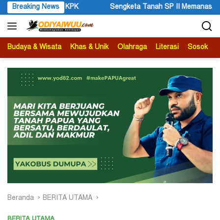
Langsung
Sengketa Tanah SP II Memanas, Pengadilan Negeri Timika Tegaskan
Breaking News
ke
konten
Budaya & Wisata
Khas & Unik
Olahraga
Literasi
Sosok
B
Beranda
BERITA UTAMA
BERITA UTAMA