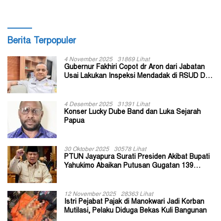
Berita Terpopuler
4 November 2025
31869 Lihat
Gubernur Fakhiri Copot dr Aron dari Jabatan
Usai Lakukan Inspeksi Mendadak di RSUD Dok
II Jayapura
4 Desember 2025
31391 Lihat
Konser Lucky Dube Band dan Luka Sejarah
Papua
30 Oktober 2025
30578 Lihat
PTUN Jayapura Surati Presiden Akibat Bupati
Yahukimo Abaikan Putusan Gugatan 139
Kepala Kampung
12 November 2025
28363 Lihat
Istri Pejabat Pajak di Manokwari Jadi Korban
Mutilasi, Pelaku Diduga Bekas Kuli Bangunan