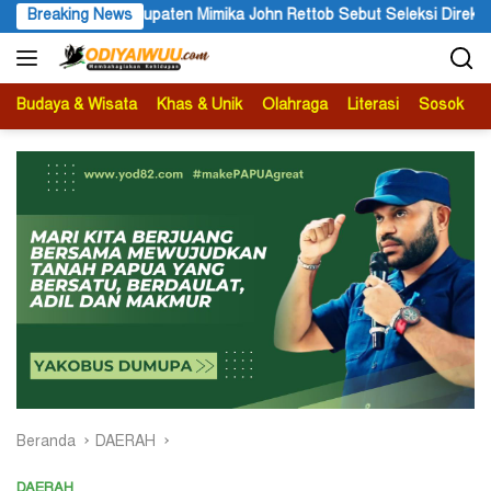
Langsung
en Mimika John Rettob Sebut Seleksi Direksi PT MAS Wajib Lewat 
Breaking News
ke
konten
Budaya & Wisata
Khas & Unik
Olahraga
Literasi
Sosok
B
Beranda
DAERAH
DAERAH