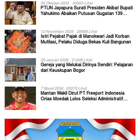
30 Oktober 2025
30803 Lihat
PTUN Jayapura Surati Presiden Akibat Bupati
Yahukimo Abaikan Putusan Gugatan 139
Kepala Kampung
12 November 2025
28588 Lihat
Istri Pejabat Pajak di Manokwari Jadi Korban
Mutilasi, Pelaku Diduga Bekas Kuli Bangunan
20 Januari 2026
21408 Lihat
Gereja yang Melukai Dirinya Sendiri: Pelajaran
dari Keuskupan Bogor
7 Maret 2026
20070 Lihat
Mantan Wakil Dirut PT Freeport Indonesia
Orias Moedak Lolos Seleksi Administratif
Calon ADK OJK