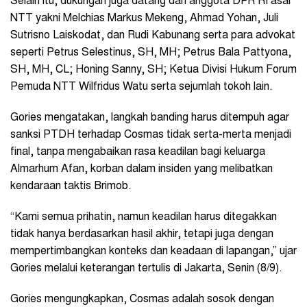
Selain itu, dukungan juga datang dari anggota DPR RI asal
NTT yakni Melchias Markus Mekeng, Ahmad Yohan, Juli
Sutrisno Laiskodat, dan Rudi Kabunang serta para advokat
seperti Petrus Selestinus, SH, MH; Petrus Bala Pattyona,
SH, MH, CL; Honing Sanny, SH; Ketua Divisi Hukum Forum
Pemuda NTT Wilfridus Watu serta sejumlah tokoh lain.
Gories mengatakan, langkah banding harus ditempuh agar
sanksi PTDH terhadap Cosmas tidak serta-merta menjadi
final, tanpa mengabaikan rasa keadilan bagi keluarga
Almarhum Afan, korban dalam insiden yang melibatkan
kendaraan taktis Brimob.
“Kami semua prihatin, namun keadilan harus ditegakkan
tidak hanya berdasarkan hasil akhir, tetapi juga dengan
mempertimbangkan konteks dan keadaan di lapangan,” ujar
Gories melalui keterangan tertulis di Jakarta, Senin (8/9).
Gories mengungkapkan, Cosmas adalah sosok dengan