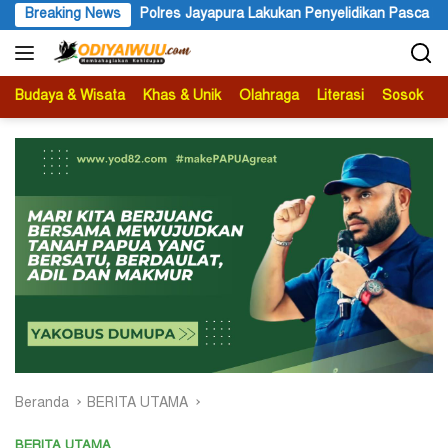
Langsung
yapura Lakukan Penyelidikan Pasca Keracunan Akibat Dugaan Menu 
Breaking News
ke
konten
Budaya & Wisata
Khas & Unik
Olahraga
Literasi
Sosok
B
Beranda
BERITA UTAMA
BERITA UTAMA