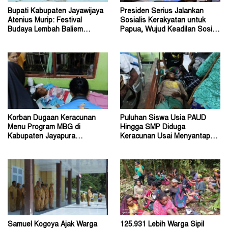
Bupati Kabupaten Jayawijaya
Presiden Serius Jalankan
Atenius Murip: Festival
Sosialis Kerakyatan untuk
Budaya Lembah Baliem
Papua, Wujud Keadilan Sosial
Dongkrak UMKM
bagi Masyarakat
Korban Dugaan Keracunan
Puluhan Siswa Usia PAUD
Menu Program MBG di
Hingga SMP Diduga
Kabupaten Jayapura
Keracunan Usai Menyantap
Diperkirakan Ratusan Orang
Menu Program MBG
Samuel Kogoya Ajak Warga
125.931 Lebih Warga Sipil