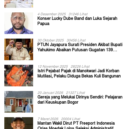
II Jayapura
4 Desember 2025
31246 Lihat
Konser Lucky Dube Band dan Luka Sejarah
Papua
30 Oktober 2025
30456 Lihat
PTUN Jayapura Surati Presiden Akibat Bupati
Yahukimo Abaikan Putusan Gugatan 139
Kepala Kampung
12 November 2025
28226 Lihat
Istri Pejabat Pajak di Manokwari Jadi Korban
Mutilasi, Pelaku Diduga Bekas Kuli Bangunan
20 Januari 2026
21327 Lihat
Gereja yang Melukai Dirinya Sendiri: Pelajaran
dari Keuskupan Bogor
7 Maret 2026
20004 Lihat
Mantan Wakil Dirut PT Freeport Indonesia