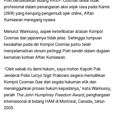
Polri berdasarkan sidang KKEP. Cosmas dinilai tidak
profesional dalam penanganan aksi unjuk rasa pada Kamis
(28/8) yang berujung pengemudi ojek online, Affan
Kurniawan meregang nyawa.
Menurut Warinussy, aspek keterlibatan atasan Kompol
Cosmas dan jajarannya tidak jelas. Sehingga tumpuan
kesalahan pada diri Kompol Cosmas justru telah
menyelamatkan oknum petinggi Polri sendiri dalam dugaan
kematian korban Affan Kurniawan.
“Oleh sebab itu demi hukum, saya mohon Kapolri Pak
Jenderal Polisi Listyo Sigit Prabowo segera memulihkan
Kompol Cosmas Gae dari segala hukuman etik dan
menangguhkan proses hukum kepadanya,” kata Warinussy,
peraih
The John Humphrey Freedom Award
, penghargaan
internasional di bidang HAM di Montreal, Canada, tahun
2005.