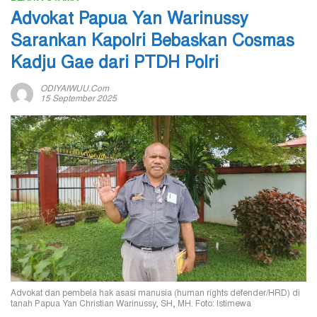
Advokat Papua Yan Warinussy
Sarankan Kapolri Bebaskan Cosmas
Kadju Gae dari PTDH Polri
ODIYAIWUU.com
15 September 2025
Advokat dan pembela hak asasi manusia (human rights defender/HRD) di
tanah Papua Yan Christian Warinussy, SH, MH. Foto: Istimewa