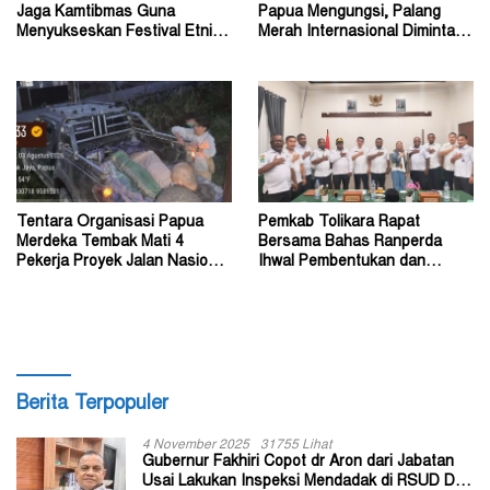
Jaga Kamtibmas Guna
Papua Mengungsi, Palang
Menyukseskan Festival Etnik
Merah Internasional Diminta
Religi dan HUT RI
Segera Turun Tangan
Tentara Organisasi Papua
Pemkab Tolikara Rapat
Merdeka Tembak Mati 4
Bersama Bahas Ranperda
Pekerja Proyek Jalan Nasional
Ihwal Pembentukan dan
di Kabupaten Tolikara
Susunan Perangkat Daerah
Berita Terpopuler
4 November 2025
31755 Lihat
Gubernur Fakhiri Copot dr Aron dari Jabatan
Usai Lakukan Inspeksi Mendadak di RSUD Dok