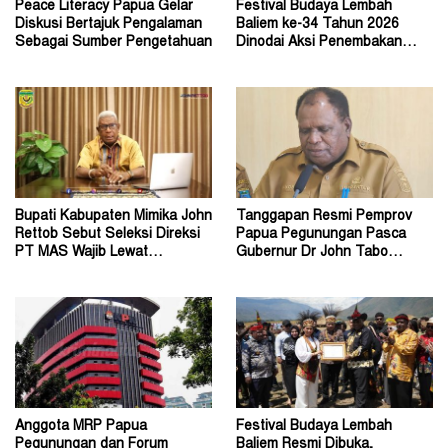
Peace Literacy Papua Gelar
Festival Budaya Lembah
Diskusi Bertajuk Pengalaman
Baliem ke-34 Tahun 2026
Sebagai Sumber Pengetahuan
Dinodai Aksi Penembakan
Oleh Orang Tak Dikenal
Bupati Kabupaten Mimika John
Tanggapan Resmi Pemprov
Rettob Sebut Seleksi Direksi
Papua Pegunungan Pasca
PT MAS Wajib Lewat
Gubernur Dr John Tabo
Mekanisme RUPS
Diadukan ke KPK RI
Anggota MRP Papua
Festival Budaya Lembah
Pegunungan dan Forum
Baliem Resmi Dibuka,