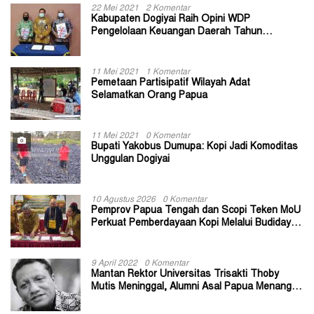
22 Mei 2021
2 Komentar
Kabupaten Dogiyai Raih Opini WDP
Pengelolaan Keuangan Daerah Tahun
Anggaran 2020
11 Mei 2021
1 Komentar
Pemetaan Partisipatif Wilayah Adat
Selamatkan Orang Papua
11 Mei 2021
0 Komentar
Bupati Yakobus Dumupa: Kopi Jadi Komoditas
Unggulan Dogiyai
10 Agustus 2026
0 Komentar
Pemprov Papua Tengah dan Scopi Teken MoU
Perkuat Pemberdayaan Kopi Melalui Budidaya
Berkelanjutan
9 April 2022
0 Komentar
Mantan Rektor Universitas Trisakti Thoby
Mutis Meninggal, Alumni Asal Papua Menangis:
Paitua Orang Baik yang Sangat Membantu