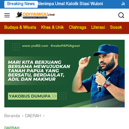
Langsung
Menimpa Umat Katolik Stasi Wuloni
Breaking News
Jelang Festival Etnik Rel
ke
konten
Budaya & Wisata
Khas & Unik
Olahraga
Literasi
Sosok
B
Beranda
DAERAH
DAERAH