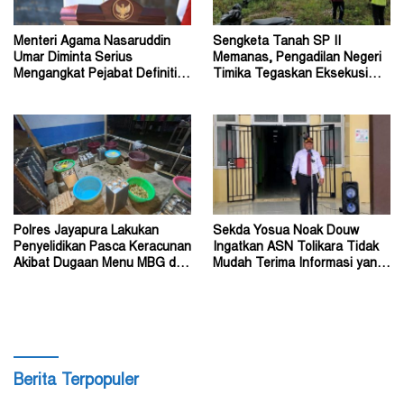
Menteri Agama Nasaruddin
Sengketa Tanah SP II
Umar Diminta Serius
Memanas, Pengadilan Negeri
Mengangkat Pejabat Definitif
Timika Tegaskan Eksekusi
Dirjen Bimas Katolik
Bukan Pemeriksaan Ulang
Polres Jayapura Lakukan
Sekda Yosua Noak Douw
Penyelidikan Pasca Keracunan
Ingatkan ASN Tolikara Tidak
Akibat Dugaan Menu MBG di
Mudah Terima Informasi yang
Depapre
Belum Akurat
Berita Terpopuler