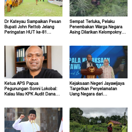
Dr Kateyau Sampaikan Pesan
Sempat Terluka, Pelaku
Bupati John Rettob Jelang
Penembakan Warga Negara
Peringatan HUT ke-81
Asing Dilarikan Kelompoknya
Kemerdekaan RI
ke Dalam Hutan
Ketua APS Papua
Kejaksaan Negeri Jayawijaya
Pegunungan Sonni Lokobal:
Targetkan Penyelamatan
Kalau Mau KPK Audit Dana
Uang Negara dari
Otsus Seluruh Tanah Papua
Penanganan Perkara Korupsi