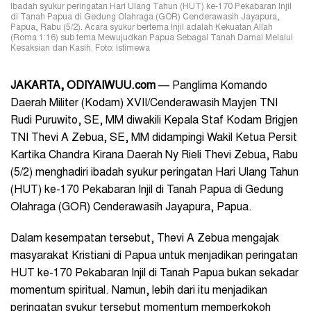
Ibadah syukur peringatan Hari Ulang Tahun (HUT) ke-170 Pekabaran Injil
di Tanah Papua di Gedung Olahraga (GOR) Cenderawasih Jayapura,
Papua, Rabu (5/2). Acara syukur bertema Injil adalah Kekuatan Allah
(Roma 1:16) sub tema Mewujudkan Papua Sebagai Tanah Damai Melalui
Kesaksian dan Kasih. Foto: Istimewa
JAKARTA, ODIYAIWUU.com
— Panglima Komando
Daerah Militer (Kodam) XVII/Cenderawasih Mayjen TNI
Rudi Puruwito, SE, MM diwakili Kepala Staf Kodam Brigjen
TNI Thevi A Zebua, SE, MM didampingi Wakil Ketua Persit
Kartika Chandra Kirana Daerah Ny Rieli Thevi Zebua, Rabu
(5/2) menghadiri ibadah syukur peringatan Hari Ulang Tahun
(HUT) ke-170 Pekabaran Injil di Tanah Papua di Gedung
Olahraga (GOR) Cenderawasih Jayapura, Papua.
Dalam kesempatan tersebut, Thevi A Zebua mengajak
masyarakat Kristiani di Papua untuk menjadikan peringatan
HUT ke-170 Pekabaran Injil di Tanah Papua bukan sekadar
momentum spiritual. Namun, lebih dari itu menjadikan
peringatan syukur tersebut momentum memperkokoh