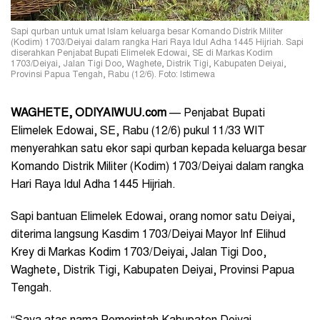
Sapi qurban untuk umat Islam keluarga besar Komando Distrik Militer
(Kodim) 1703/Deiyai dalam rangka Hari Raya Idul Adha 1445 Hijriah. Sapi
diserahkan Penjabat Bupati Elimelek Edowai, SE di Markas Kodim
1703/Deiyai, Jalan Tigi Doo, Waghete, Distrik Tigi, Kabupaten Deiyai,
Provinsi Papua Tengah, Rabu (12/6). Foto: Istimewa
WAGHETE, ODIYAIWUU.com
— Penjabat Bupati
Elimelek Edowai, SE, Rabu (12/6) pukul 11/33 WIT
menyerahkan satu ekor sapi qurban kepada keluarga besar
Komando Distrik Militer (Kodim) 1703/Deiyai dalam rangka
Hari Raya Idul Adha
1445 Hijriah.
Sapi bantuan Elimelek Edowai, orang nomor satu Deiyai,
diterima langsung Kasdim 1703/Deiyai Mayor Inf Elihud
Krey di Markas Kodim 1703/Deiyai, Jalan Tigi Doo,
Waghete, Distrik Tigi, Kabupaten Deiyai, Provinsi Papua
Tengah.