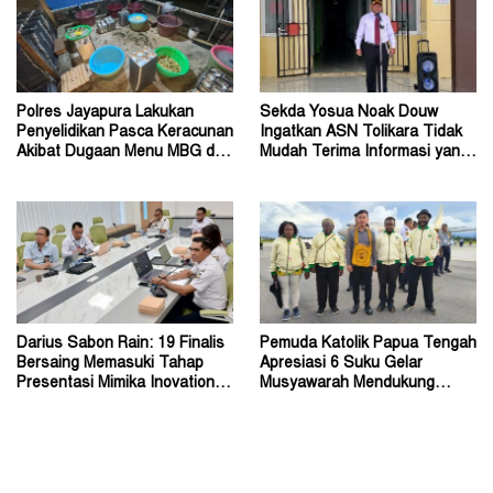
Polres Jayapura Lakukan
Sekda Yosua Noak Douw
Penyelidikan Pasca Keracunan
Ingatkan ASN Tolikara Tidak
Akibat Dugaan Menu MBG di
Mudah Terima Informasi yang
Depapre
Belum Akurat
Darius Sabon Rain: 19 Finalis
Pemuda Katolik Papua Tengah
Bersaing Memasuki Tahap
Apresiasi 6 Suku Gelar
Presentasi Mimika Inovation
Musyawarah Mendukung
Week 2026
Perda Jadi Acuan Dewan