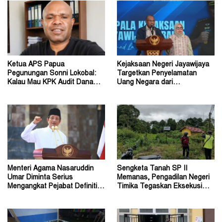
Ketua APS Papua
Kejaksaan Negeri Jayawijaya
Pegunungan Sonni Lokobal:
Targetkan Penyelamatan
Kalau Mau KPK Audit Dana
Uang Negara dari
Otsus Seluruh Tanah Papua
Penanganan Perkara Korupsi
Menteri Agama Nasaruddin
Sengketa Tanah SP II
Umar Diminta Serius
Memanas, Pengadilan Negeri
Mengangkat Pejabat Definitif
Timika Tegaskan Eksekusi
Dirjen Bimas Katolik
Bukan Pemeriksaan Ulang