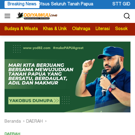
Langsung
Breaking News
STT GIDI Papua Apresiasi Setahun Kepemimpinan Gubernur 
ke
konten
Budaya & Wisata
Khas & Unik
Olahraga
Literasi
Sosok
B
Beranda
DAERAH
DAERAH