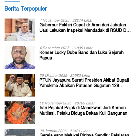
Berita Terpopuler
4 November 2025
32274 Lihat
Gubernur Fakhiri Copot dr Aron dari Jabatan
Usai Lakukan Inspeksi Mendadak di RSUD Dok
II Jayapura
4 Desember 2025
31839 Lihat
Konser Lucky Dube Band dan Luka Sejarah
Papua
30 Oktober 2025
30983 Lihat
PTUN Jayapura Surati Presiden Akibat Bupati
Yahukimo Abaikan Putusan Gugatan 139
Kepala Kampung
12 November 2025
28769 Lihat
Istri Pejabat Pajak di Manokwari Jadi Korban
Mutilasi, Pelaku Diduga Bekas Kuli Bangunan
20 Januari 2026
21421 Lihat
Gereja yang Melukai Dirinya Sendiri: Pelajaran