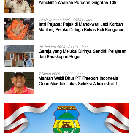
Yahukimo Abaikan Putusan Gugatan 139
Kepala Kampung
12 November 2025
28761 Lihat
Istri Pejabat Pajak di Manokwari Jadi Korban
Mutilasi, Pelaku Diduga Bekas Kuli Bangunan
20 Januari 2026
21421 Lihat
Gereja yang Melukai Dirinya Sendiri: Pelajaran
dari Keuskupan Bogor
7 Maret 2026
20090 Lihat
Mantan Wakil Dirut PT Freeport Indonesia
Orias Moedak Lolos Seleksi Administratif
Calon ADK OJK