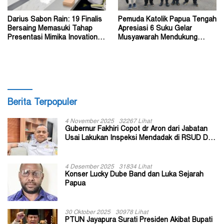
Darius Sabon Rain: 19 Finalis
Pemuda Katolik Papua Tengah
Bersaing Memasuki Tahap
Apresiasi 6 Suku Gelar
Presentasi Mimika Inovation
Musyawarah Mendukung
Week 2026
Perda Jadi Acuan Dewan
Berita Terpopuler
4 November 2025
32267 Lihat
Gubernur Fakhiri Copot dr Aron dari Jabatan
Usai Lakukan Inspeksi Mendadak di RSUD Dok
II Jayapura
4 Desember 2025
31834 Lihat
Konser Lucky Dube Band dan Luka Sejarah
Papua
30 Oktober 2025
30978 Lihat
PTUN Jayapura Surati Presiden Akibat Bupati