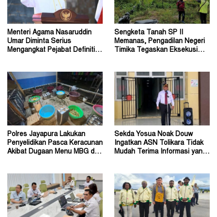
Menteri Agama Nasaruddin
Sengketa Tanah SP II
Umar Diminta Serius
Memanas, Pengadilan Negeri
Mengangkat Pejabat Definitif
Timika Tegaskan Eksekusi
Dirjen Bimas Katolik
Bukan Pemeriksaan Ulang
Polres Jayapura Lakukan
Sekda Yosua Noak Douw
Penyelidikan Pasca Keracunan
Ingatkan ASN Tolikara Tidak
Akibat Dugaan Menu MBG di
Mudah Terima Informasi yang
Depapre
Belum Akurat