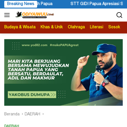
Langsung
apua Apresiasi Setahun Kepemimpinan Gubernur dan Wakil Gubern
Breaking News
ke
konten
Budaya & Wisata
Khas & Unik
Olahraga
Literasi
Sosok
B
Beranda
DAERAH
DAERAH