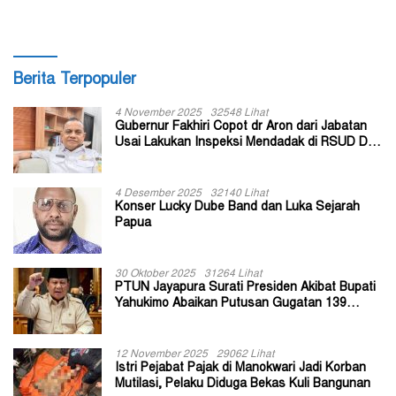
Berita Terpopuler
4 November 2025
32548 Lihat
Gubernur Fakhiri Copot dr Aron dari Jabatan
Usai Lakukan Inspeksi Mendadak di RSUD Dok
II Jayapura
4 Desember 2025
32140 Lihat
Konser Lucky Dube Band dan Luka Sejarah
Papua
30 Oktober 2025
31264 Lihat
PTUN Jayapura Surati Presiden Akibat Bupati
Yahukimo Abaikan Putusan Gugatan 139
Kepala Kampung
12 November 2025
29062 Lihat
Istri Pejabat Pajak di Manokwari Jadi Korban
Mutilasi, Pelaku Diduga Bekas Kuli Bangunan