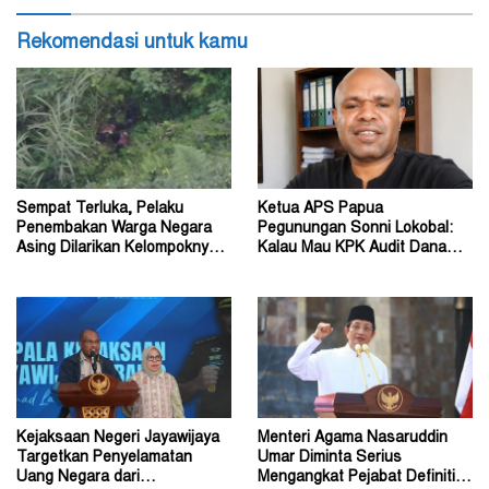
Rekomendasi untuk kamu
Sempat Terluka, Pelaku
Ketua APS Papua
Penembakan Warga Negara
Pegunungan Sonni Lokobal:
Asing Dilarikan Kelompoknya
Kalau Mau KPK Audit Dana
ke Dalam Hutan
Otsus Seluruh Tanah Papua
Kejaksaan Negeri Jayawijaya
Menteri Agama Nasaruddin
Targetkan Penyelamatan
Umar Diminta Serius
Uang Negara dari
Mengangkat Pejabat Definitif