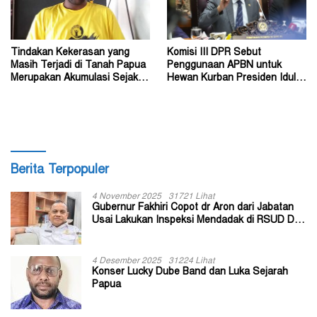
Tindakan Kekerasan yang
Komisi III DPR Sebut
Masih Terjadi di Tanah Papua
Penggunaan APBN untuk
Merupakan Akumulasi Sejak
Hewan Kurban Presiden Idul
Dahulu
Adha 1447 Hijriah Tidak Salah
Berita Terpopuler
4 November 2025
31721 Lihat
Gubernur Fakhiri Copot dr Aron dari Jabatan
Usai Lakukan Inspeksi Mendadak di RSUD Dok
II Jayapura
4 Desember 2025
31224 Lihat
Konser Lucky Dube Band dan Luka Sejarah
Papua