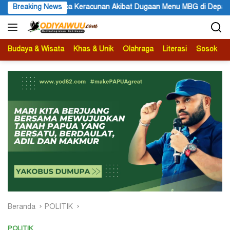
Langsung
t Dugaan Menu MBG di Depapre
Breaking News
Bupati Kabupaten Jayawijaya
ke
konten
Budaya & Wisata
Khas & Unik
Olahraga
Literasi
Sosok
B
Beranda
POLITIK
POLITIK