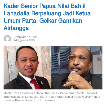
Kader Senior Papua Nilai Bahlil
Lahadalia Berpeluang Jadi Ketua
Umum Partai Golkar Gantikan
Airlangga
ODIYAIWUU.com
14 Agustus 2024
Menteri Investasi/Kepala Badan Koordinasi Penanaman Modal Republik
Indonesia Bahlil Lahadalia, SE (kiri) dan kader senior Partai Golkar Papua
Paskalis Kossay (kanan). Foto: Istimewa