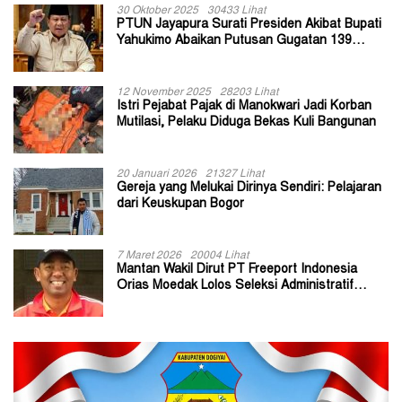
30 Oktober 2025
30433 Lihat
PTUN Jayapura Surati Presiden Akibat Bupati
Yahukimo Abaikan Putusan Gugatan 139
Kepala Kampung
12 November 2025
28203 Lihat
Istri Pejabat Pajak di Manokwari Jadi Korban
Mutilasi, Pelaku Diduga Bekas Kuli Bangunan
20 Januari 2026
21327 Lihat
Gereja yang Melukai Dirinya Sendiri: Pelajaran
dari Keuskupan Bogor
7 Maret 2026
20004 Lihat
Mantan Wakil Dirut PT Freeport Indonesia
Orias Moedak Lolos Seleksi Administratif
Calon ADK OJK