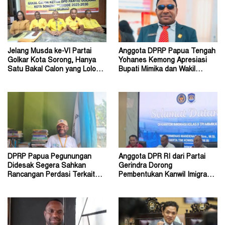
Jelang Musda ke-VI Partai
Anggota DPRP Papua Tengah
Golkar Kota Sorong, Hanya
Yohanes Kemong Apresiasi
Satu Bakal Calon yang Lolos
Bupati Mimika dan Wakil
Tahap Verifikasi
Bupati
DPRP Papua Pegunungan
Anggota DPR RI dari Partai
Didesak Segera Sahkan
Gerindra Dorong
Rancangan Perdasi Terkait
Pembentukan Kanwil Imigrasi
Konflik Sosial
Papua Tengah di Nabire