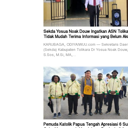
Sekda Yosua Noak Douw Ingatkan ASN Tolika
Tidak Mudah Terima Informasi yang Belum Ak
KARUBAGA, ODIYAIWUU.com — Sekretaris Daer
(Sekda) Kabupaten Tolikara Dr Yosua Noak Douw,
S.Sos, M.Si, MA,…
Pemuda Katolik Papua Tengah Apresiasi 6 Su