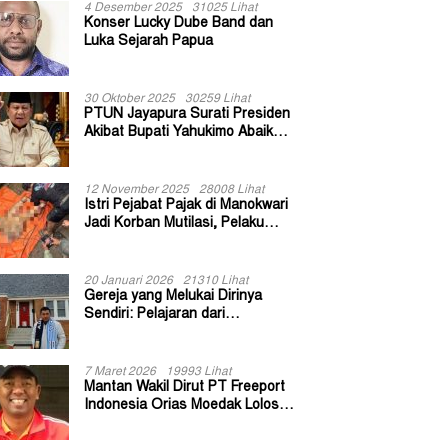
4 Desember 2025
31025 Lihat
Konser Lucky Dube Band dan
Luka Sejarah Papua
30 Oktober 2025
30259 Lihat
PTUN Jayapura Surati Presiden
Akibat Bupati Yahukimo Abaikan
Putusan Gugatan 139 Kepala
Kampung
12 November 2025
28008 Lihat
Istri Pejabat Pajak di Manokwari
Jadi Korban Mutilasi, Pelaku
Diduga Bekas Kuli Bangunan
20 Januari 2026
21310 Lihat
Gereja yang Melukai Dirinya
Sendiri: Pelajaran dari
Keuskupan Bogor
7 Maret 2026
19993 Lihat
Mantan Wakil Dirut PT Freeport
Indonesia Orias Moedak Lolos
Seleksi Administratif Calon ADK
OJK