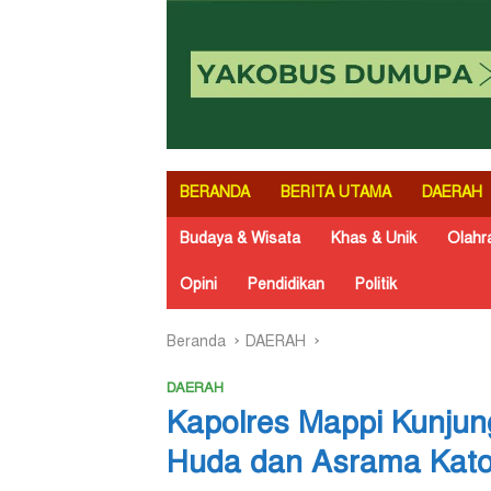
BERANDA
BERITA UTAMA
DAERAH
Budaya & Wisata
Khas & Unik
Olahr
Opini
Pendidikan
Politik
Beranda
DAERAH
DAERAH
Kapolres Mappi Kunjun
Huda dan Asrama Katoli