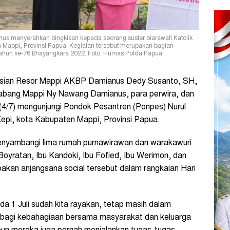
s menyerahkan bingkisan kepada seorang suster biarawati Katolik
en Mappi, Provinsi Papua. Kegiatan tersebut merupakan bagian
Tahun ke-76 Bhayangkara 2022. Foto: Humas Polda Papua
sian Resor Mappi AKBP Damianus Dedy Susanto, SH,
abang Mappi Ny Nawang Damianus, para perwira, dan
(4/7) mengunjungi Pondok Pesantren (Ponpes) Nurul
Kepi, kota Kabupaten Mappi, Provinsi Papua.
menyambangi lima rumah purnawirawan dan warakawuri
 Boyratan, Ibu Kandoki, Ibu Fofied, Ibu Werimon, dan
akan anjangsana social tersebut dalam rangkaian Hari
a 1 Juli sudah kita rayakan, tetap masih dalam
erbagi kebahagiaan bersama masyarakat dan keluarga