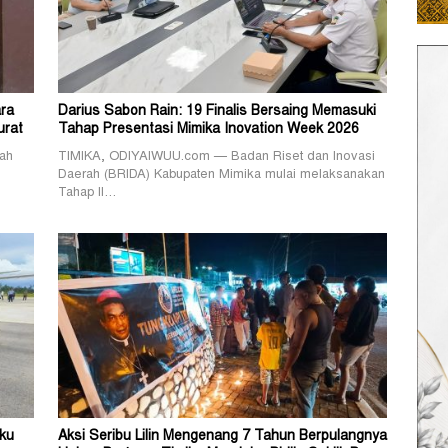
ra
Darius Sabon Rain: 19 Finalis Bersaing Memasuki
urat
Tahap Presentasi Mimika Inovation Week 2026
ah
TIMIKA, ODIYAIWUU.com — Badan Riset dan Inovasi
Daerah (BRIDA) Kabupaten Mimika mulai melaksanakan
Tahap II…
ku
Aksi Seribu Lilin Mengenang 7 Tahun Berpulangnya