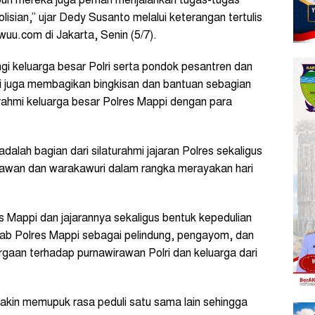
apun mereka juga pernah menjalankan tugas-tugas
olisian,” ujar Dedy Susanto melalui keterangan tertulis
uu.com di Jakarta, Senin (5/7).
 keluarga besar Polri serta pondok pesantren dan
pi juga membagikan bingkisan dan bantuan sebagian
urahmi keluarga besar Polres Mappi dengan para
alah bagian dari silaturahmi jajaran Polres sekaligus
wirawan dan warakawuri dalam rangka merayakan hari
s Mappi dan jajarannya sekaligus bentuk kepedulian
ab Polres Mappi sebagai pelindung, pengayom, dan
gaan terhadap purnawirawan Polri dan keluarga dari
makin memupuk rasa peduli satu sama lain sehingga