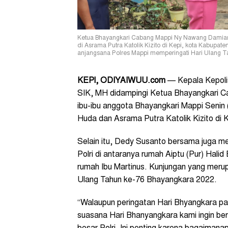
Ketua Bhayangkari Cabang Mappi Ny Nawang Damianu
di Asrama Putra Katolik Kizito di Kepi, kota Kabupat
anjangsana Polres Mappi memperingati Hari Ulang 
K
EPI
, ODIYAIWUU.com
— Kepala Kepoli
SIK, MH didampingi Ketua Bhayangkari C
ibu-ibu anggota Bhayangkari Mappi Senin 
Huda dan Asrama Putra Katolik Kizito di 
Selain itu, Dedy Susanto bersama juga 
Polri di antaranya rumah Aiptu (Pur) Halid
rumah Ibu Martinus. Kunjungan yang merup
Ulang Tahun ke-76 Bhayangkara 2022.
“Walaupun peringatan Hari Bhyangkara pad
suasana Hari Bhanyangkara kami ingin b