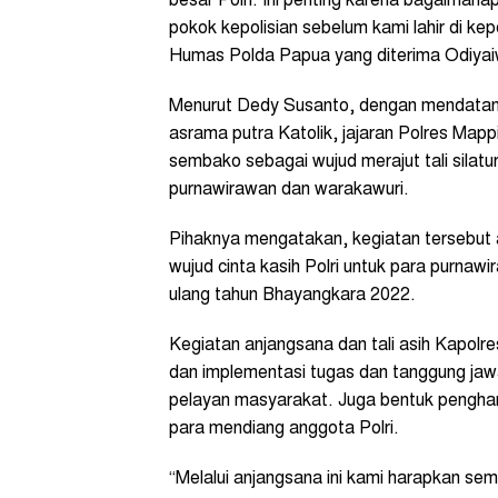
besar Polri. Ini penting karena bagaiman
pokok kepolisian sebelum kami lahir di kep
Humas Polda Papua yang diterima Odiyaiw
Menurut Dedy Susanto, dengan mendatangi
asrama putra Katolik, jajaran Polres Map
sembako sebagai wujud merajut tali silat
purnawirawan dan warakawuri.
Pihaknya mengatakan, kegiatan tersebut ad
wujud cinta kasih Polri untuk para purna
ulang tahun Bhayangkara 2022.
Kegiatan anjangsana dan tali asih Kapolre
dan implementasi tugas dan tanggung jaw
pelayan masyarakat. Juga bentuk penghar
para mendiang anggota Polri.
“Melalui anjangsana ini kami harapkan se