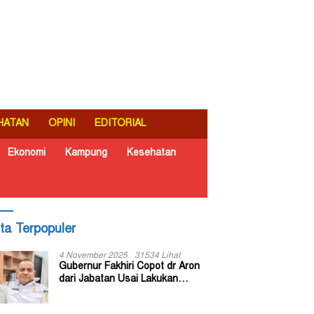
HATAN
OPINI
EDITORIAL
Ekonomi
Kampung
Kesehatan
ita Terpopuler
4 November 2025
31534 Lihat
Gubernur Fakhiri Copot dr Aron
dari Jabatan Usai Lakukan
Inspeksi Mendadak di RSUD Dok
II Jayapura