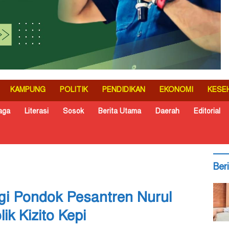
KAMPUNG
POLITIK
PENDIDIKAN
EKONOMI
KESE
aga
Literasi
Sosok
Berita Utama
Daerah
Editorial
Ber
gi Pondok Pesantren Nurul
k Kizito Kepi