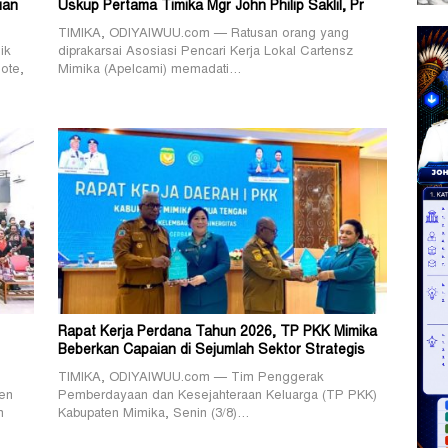
uan
Uskup Pertama Timika Mgr John Philip Saklil, Pr
TIMIKA, ODIYAIWUU.com — Ratusan orang yang
ik
diprakarsai Asosiasi Pencari Kerja Lokal Cartensz
ote,
Mimika (Apelcami) memadati…
Rapat Kerja Perdana Tahun 2026, TP PKK Mimika
Beberkan Capaian di Sejumlah Sektor Strategis
TIMIKA, ODIYAIWUU.com — Tim Penggerak
en
Pemberdayaan dan Kesejahteraan Keluarga (TP PKK)
n
Kabupaten Mimika, Senin (3/8)…