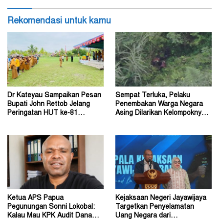
Rekomendasi untuk kamu
Dr Kateyau Sampaikan Pesan
Sempat Terluka, Pelaku
Bupati John Rettob Jelang
Penembakan Warga Negara
Peringatan HUT ke-81
Asing Dilarikan Kelompoknya
Kemerdekaan RI
ke Dalam Hutan
Ketua APS Papua
Kejaksaan Negeri Jayawijaya
Pegunungan Sonni Lokobal:
Targetkan Penyelamatan
Kalau Mau KPK Audit Dana
Uang Negara dari