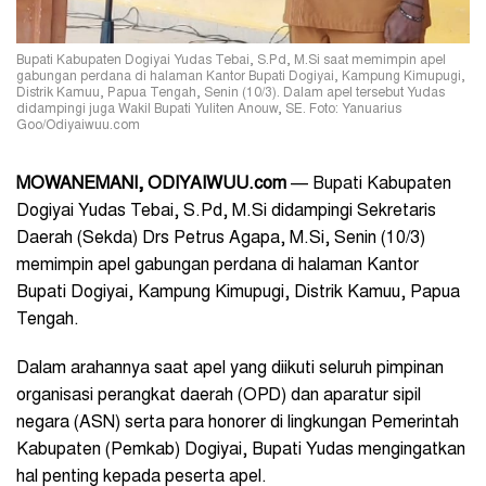
Bupati Kabupaten Dogiyai Yudas Tebai, S.Pd, M.Si saat memimpin apel
gabungan perdana di halaman Kantor Bupati Dogiyai, Kampung Kimupugi,
Distrik Kamuu, Papua Tengah, Senin (10/3). Dalam apel tersebut Yudas
didampingi juga Wakil Bupati Yuliten Anouw, SE. Foto: Yanuarius
Goo/Odiyaiwuu.com
MOWANEMANI, ODIYAIWUU.com
— Bupati Kabupaten
Dogiyai Yudas Tebai, S.Pd, M.Si didampingi Sekretaris
Daerah (Sekda) Drs Petrus Agapa, M.Si, Senin (10/3)
memimpin apel gabungan perdana di halaman Kantor
Bupati Dogiyai, Kampung Kimupugi, Distrik Kamuu, Papua
Tengah.
Dalam arahannya saat apel yang diikuti seluruh pimpinan
organisasi perangkat daerah (OPD) dan aparatur sipil
negara (ASN) serta para honorer di lingkungan Pemerintah
Kabupaten (Pemkab) Dogiyai, Bupati Yudas mengingatkan
hal penting kepada peserta apel.