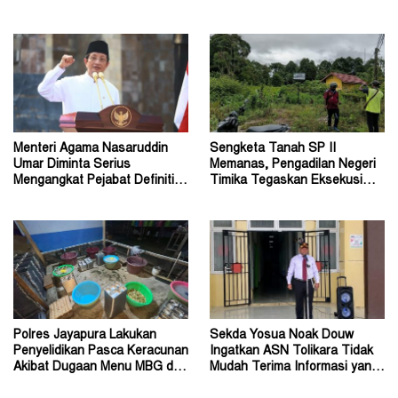
Otsus Seluruh Tanah Papua
Penanganan Perkara Korupsi
Menteri Agama Nasaruddin
Sengketa Tanah SP II
Umar Diminta Serius
Memanas, Pengadilan Negeri
Mengangkat Pejabat Definitif
Timika Tegaskan Eksekusi
Dirjen Bimas Katolik
Bukan Pemeriksaan Ulang
Polres Jayapura Lakukan
Sekda Yosua Noak Douw
Penyelidikan Pasca Keracunan
Ingatkan ASN Tolikara Tidak
Akibat Dugaan Menu MBG di
Mudah Terima Informasi yang
Depapre
Belum Akurat