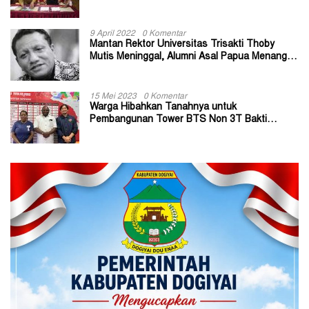
Berkelanjutan
9 April 2022
0 Komentar
Mantan Rektor Universitas Trisakti Thoby
Mutis Meninggal, Alumni Asal Papua Menangis:
Paitua Orang Baik yang Sangat Membantu
15 Mei 2023
0 Komentar
Warga Hibahkan Tanahnya untuk
Pembangunan Tower BTS Non 3T Bakti
Kominfo di Kabupaten Jayapura