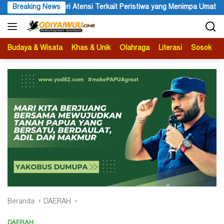
Langsung
Menimpa Umat Katolik Stasi Wuloni
Breaking News
Jelang Festival Etnik Re
ke
konten
Budaya & Wisata
Khas & Unik
Olahraga
Literasi
Sosok
B
Beranda
DAERAH
DAERAH