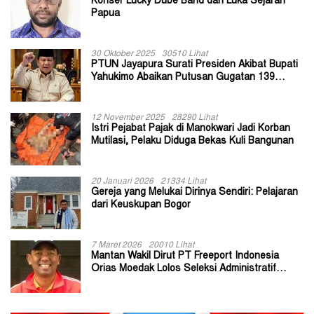
Konser Lucky Dube Band dan Luka Sejarah
Papua
30 Oktober 2025
30510 Lihat
PTUN Jayapura Surati Presiden Akibat Bupati
Yahukimo Abaikan Putusan Gugatan 139
Kepala Kampung
12 November 2025
28290 Lihat
Istri Pejabat Pajak di Manokwari Jadi Korban
Mutilasi, Pelaku Diduga Bekas Kuli Bangunan
20 Januari 2026
21334 Lihat
Gereja yang Melukai Dirinya Sendiri: Pelajaran
dari Keuskupan Bogor
7 Maret 2026
20010 Lihat
Mantan Wakil Dirut PT Freeport Indonesia
Orias Moedak Lolos Seleksi Administratif
Calon ADK OJK