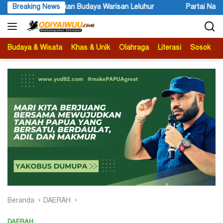
Langsung
Breaking News
Partai NasDem Serius Dorong Pemekaran Calon DOB Grime Nawa 
ke
konten
Budaya & Wisata
Khas & Unik
Olahraga
Literasi
Sosok
B
Beranda
DAERAH
DAERAH