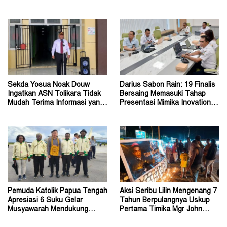
Bukan Pemeriksaan Ulang
Depapre
Sekda Yosua Noak Douw
Darius Sabon Rain: 19 Finalis
Ingatkan ASN Tolikara Tidak
Bersaing Memasuki Tahap
Mudah Terima Informasi yang
Presentasi Mimika Inovation
Belum Akurat
Week 2026
Pemuda Katolik Papua Tengah
Aksi Seribu Lilin Mengenang 7
Apresiasi 6 Suku Gelar
Tahun Berpulangnya Uskup
Musyawarah Mendukung
Pertama Timika Mgr John
Perda Jadi Acuan Dewan
Philip Saklil, Pr