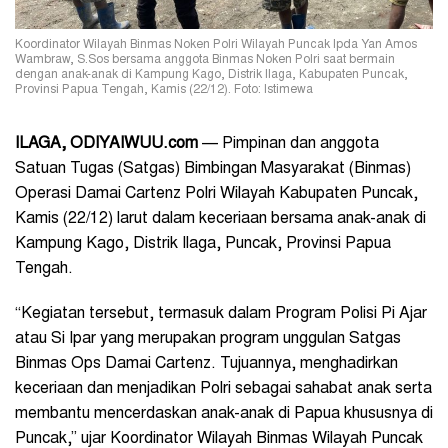
Koordinator Wilayah Binmas Noken Polri Wilayah Puncak Ipda Yan Amos
Wambraw, S.Sos bersama anggota Binmas Noken Polri saat bermain
dengan anak-anak di Kampung Kago, Distrik Ilaga, Kabupaten Puncak,
Provinsi Papua Tengah, Kamis (22/12). Foto: Istimewa
ILAGA
, ODIYAIWUU.com
— Pimpinan dan anggota
Satuan Tugas (Satgas) Bimbingan Masyarakat (Binmas)
Operasi Damai Cartenz Polri Wilayah Kabupaten Puncak,
Kamis (22/12) larut dalam keceriaan bersama anak-anak di
Kampung Kago, Distrik Ilaga, Puncak, Provinsi Papua
Tengah.
“Kegiatan tersebut, termasuk dalam Program Polisi Pi Ajar
atau Si Ipar yang merupakan program unggulan Satgas
Binmas Ops Damai Cartenz. Tujuannya, menghadirkan
keceriaan dan menjadikan Polri sebagai sahabat anak serta
membantu mencerdaskan anak-anak di Papua khususnya di
Puncak,” ujar Koordinator Wilayah Binmas Wilayah Puncak