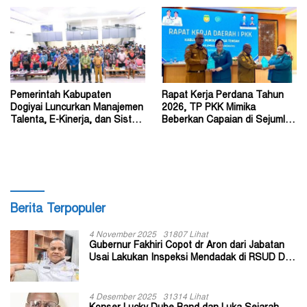
Pemerintah Kabupaten
Rapat Kerja Perdana Tahun
Dogiyai Luncurkan Manajemen
2026, TP PKK Mimika
Talenta, E-Kinerja, dan Sistem
Beberkan Capaian di Sejumlah
Dokumen Digital
Sektor Strategis
Berita Terpopuler
4 November 2025
31807 Lihat
Gubernur Fakhiri Copot dr Aron dari Jabatan
Usai Lakukan Inspeksi Mendadak di RSUD Dok
II Jayapura
4 Desember 2025
31314 Lihat