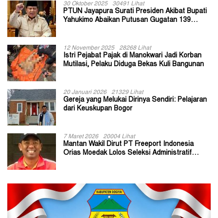
30 Oktober 2025
30491 Lihat
PTUN Jayapura Surati Presiden Akibat Bupati
Yahukimo Abaikan Putusan Gugatan 139
Kepala Kampung
12 November 2025
28268 Lihat
Istri Pejabat Pajak di Manokwari Jadi Korban
Mutilasi, Pelaku Diduga Bekas Kuli Bangunan
20 Januari 2026
21329 Lihat
Gereja yang Melukai Dirinya Sendiri: Pelajaran
dari Keuskupan Bogor
7 Maret 2026
20004 Lihat
Mantan Wakil Dirut PT Freeport Indonesia
Orias Moedak Lolos Seleksi Administratif
Calon ADK OJK