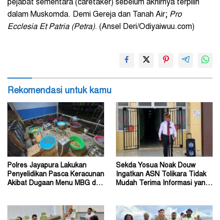
pejabat sementara (caretaker) sebelum akhirnya terpilih
dalam Muskomda. Demi Gereja dan Tanah Air;
Pro
Ecclesia Et Patria (Petra)
. (Ansel Deri/Odiyaiwuu.com)
Rekomendasi untuk kamu
Polres Jayapura Lakukan
Sekda Yosua Noak Douw
Penyelidikan Pasca Keracunan
Ingatkan ASN Tolikara Tidak
Akibat Dugaan Menu MBG di
Mudah Terima Informasi yang
Depapre
Belum Akurat