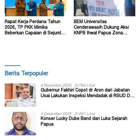
Rapat Kerja Perdana Tahun
BEM Universitas
2026, TP PKK Mimika
Cenderawasih Dukung Aksi
Beberkan Capaian di Sejumlah
KNPB Ihwal Papua Zona
Sektor Strategis
Darurat Militer dan
Kemanusiaan
Berita Terpopuler
4 November 2025
31784 Lihat
Gubernur Fakhiri Copot dr Aron dari Jabatan
Usai Lakukan Inspeksi Mendadak di RSUD Dok
II Jayapura
4 Desember 2025
31287 Lihat
Konser Lucky Dube Band dan Luka Sejarah
Papua