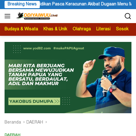
Langsung
an Akibat Dugaan Menu MBG di Depapre
Breaking News
Bupati Kabupaten Ja
ke
konten
Budaya & Wisata
Khas & Unik
Olahraga
Literasi
Sosok
B
Beranda
DAERAH
DAERAH