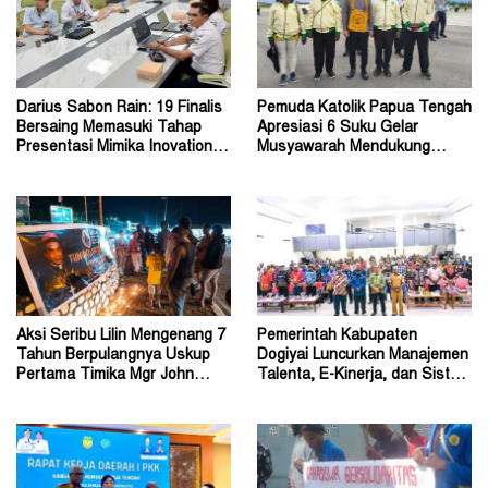
Darius Sabon Rain: 19 Finalis
Pemuda Katolik Papua Tengah
Bersaing Memasuki Tahap
Apresiasi 6 Suku Gelar
Presentasi Mimika Inovation
Musyawarah Mendukung
Week 2026
Perda Jadi Acuan Dewan
Aksi Seribu Lilin Mengenang 7
Pemerintah Kabupaten
Tahun Berpulangnya Uskup
Dogiyai Luncurkan Manajemen
Pertama Timika Mgr John
Talenta, E-Kinerja, dan Sistem
Philip Saklil, Pr
Dokumen Digital