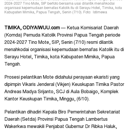
2024-2027 Tino Mote, SIP berfoto bersama usai dilantik menahkodai
organisasi kepemudaan bernafas Katolik itu di Serayu Hotel, Timika, kota
Kabupaten Mimika, Papua Tengah, Senin (7/10). Foto: Istimewa
TIMIKA, ODIYAIWUU.com
— Ketua Komisariat Daerah
(Komda) Pemuda Katolik Provinsi Papua Tengah periode
2024-2027 Tino Mote, SIP, Senin (7/10) resmi dilantik
menahkodai organisasi kepemudaan bernafas Katolik itu
di
Serayu Hotel, Timika, kota Kabupaten Mimika, Papua
Tengah.
Prosesi pelantikan Mote didahului perayaan ekaristi yang
dipimpin Vikaris Jenderal (Vikjen) Keuskupan Timika Pastor
Andreas Madya Srijanto, SCJ di Aula Bobaigo, Komplek
Kantor Keuskupan Timika, Minggu, (6/10).
Pelantikan dihadiri
Kepala Biro Pemerintahan Sekretariat
Daerah (Setda) Provinsi Papua Tengah Lambertus
Wakerkwa mewakili Penjabat Gubernur Dr Ribka Haluk,