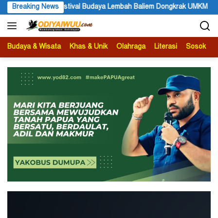
Langsung
Atenius Murip: Festival Budaya Lembah Baliem Dongkrak UMKM
Breaking News
ke
konten
Budaya & Wisata
Khas & Unik
Olahraga
Literasi
Sosok
B