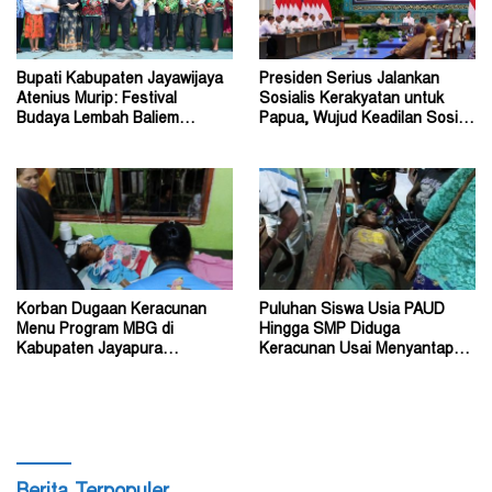
Bupati Kabupaten Jayawijaya
Presiden Serius Jalankan
Atenius Murip: Festival
Sosialis Kerakyatan untuk
Budaya Lembah Baliem
Papua, Wujud Keadilan Sosial
Dongkrak UMKM
bagi Masyarakat
Korban Dugaan Keracunan
Puluhan Siswa Usia PAUD
Menu Program MBG di
Hingga SMP Diduga
Kabupaten Jayapura
Keracunan Usai Menyantap
Diperkirakan Ratusan Orang
Menu Program MBG