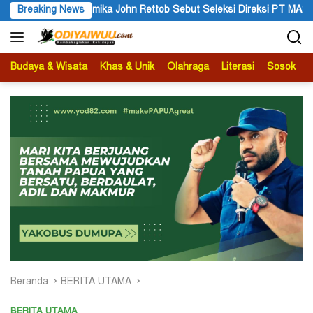
Langsung
eleksi Direksi PT MAS Wajib Lewat Mekanisme RUPS
Breaking News
Tangga
ke
konten
Budaya & Wisata
Khas & Unik
Olahraga
Literasi
Sosok
B
Beranda
BERITA UTAMA
BERITA UTAMA