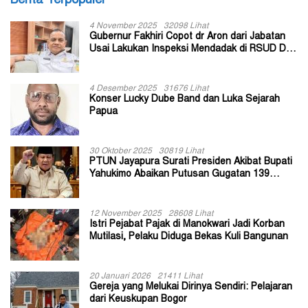
Berita Terpopuler
4 November 2025
32098 Lihat
Gubernur Fakhiri Copot dr Aron dari Jabatan
Usai Lakukan Inspeksi Mendadak di RSUD Dok
II Jayapura
4 Desember 2025
31676 Lihat
Konser Lucky Dube Band dan Luka Sejarah
Papua
30 Oktober 2025
30819 Lihat
PTUN Jayapura Surati Presiden Akibat Bupati
Yahukimo Abaikan Putusan Gugatan 139
Kepala Kampung
12 November 2025
28608 Lihat
Istri Pejabat Pajak di Manokwari Jadi Korban
Mutilasi, Pelaku Diduga Bekas Kuli Bangunan
20 Januari 2026
21411 Lihat
Gereja yang Melukai Dirinya Sendiri: Pelajaran
dari Keuskupan Bogor