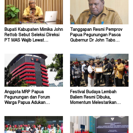
Bupati Kabupaten Mimika John
Tanggapan Resmi Pemprov
Rettob Sebut Seleksi Direksi
Papua Pegunungan Pasca
PT MAS Wajib Lewat
Gubernur Dr John Tabo
Mekanisme RUPS
Diadukan ke KPK RI
Anggota MRP Papua
Festival Budaya Lembah
Pegunungan dan Forum
Baliem Resmi Dibuka,
Warga Papua Adukan
Momentum Melestarikan
Gubernur John Tabo ke KPK
Budaya Warisan Leluhur