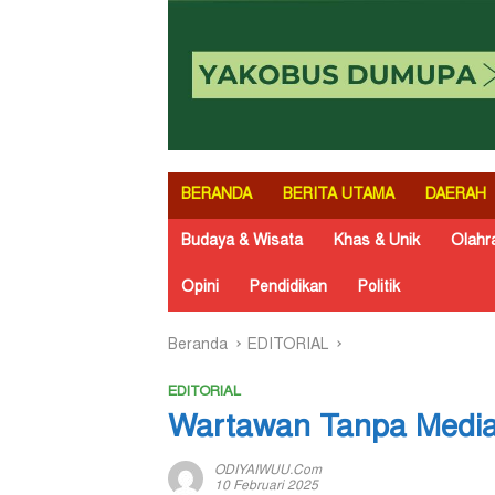
BERANDA
BERITA UTAMA
DAERAH
Budaya & Wisata
Khas & Unik
Olahr
Opini
Pendidikan
Politik
Beranda
EDITORIAL
EDITORIAL
Wartawan Tanpa Medi
ODIYAIWUU.com
10 Februari 2025