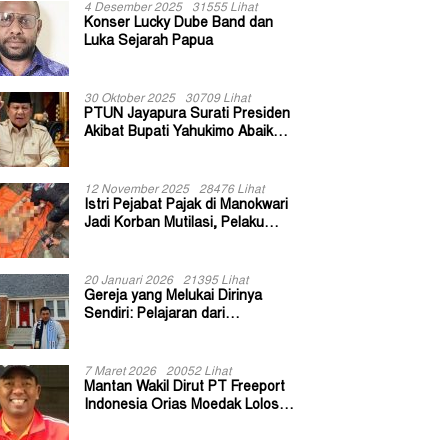
4 Desember 2025
31555 Lihat
Konser Lucky Dube Band dan
Luka Sejarah Papua
30 Oktober 2025
30709 Lihat
PTUN Jayapura Surati Presiden
Akibat Bupati Yahukimo Abaikan
Putusan Gugatan 139 Kepala
Kampung
12 November 2025
28476 Lihat
Istri Pejabat Pajak di Manokwari
Jadi Korban Mutilasi, Pelaku
Diduga Bekas Kuli Bangunan
20 Januari 2026
21395 Lihat
Gereja yang Melukai Dirinya
Sendiri: Pelajaran dari
Keuskupan Bogor
7 Maret 2026
20052 Lihat
Mantan Wakil Dirut PT Freeport
Indonesia Orias Moedak Lolos
Seleksi Administratif Calon ADK
OJK