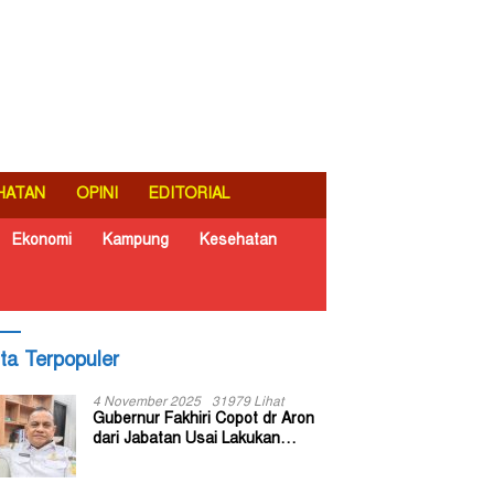
HATAN
OPINI
EDITORIAL
Ekonomi
Kampung
Kesehatan
ita Terpopuler
4 November 2025
31979 Lihat
Gubernur Fakhiri Copot dr Aron
dari Jabatan Usai Lakukan
Inspeksi Mendadak di RSUD Dok
II Jayapura