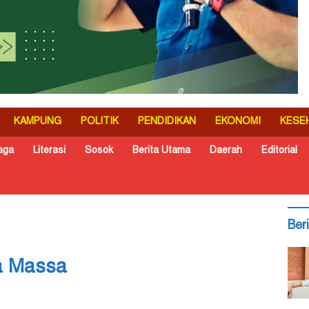
KAMPUNG
POLITIK
PENDIDIKAN
EKONOMI
KESE
aga
Literasi
Sosok
Berita Utama
Daerah
Editorial
Ber
a Massa