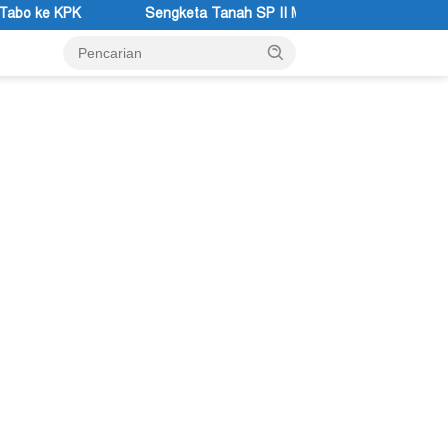
 Tanah SP II Memanas, Pengadilan Negeri Timika Tegaskan Eksekusi