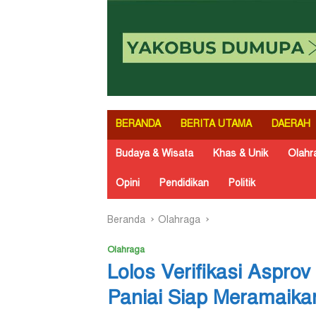
BERANDA
BERITA UTAMA
DAERAH
Budaya & Wisata
Khas & Unik
Olahr
Opini
Pendidikan
Politik
Beranda
Olahraga
Olahraga
Lolos Verifikasi Aspro
Paniai Siap Meramaika