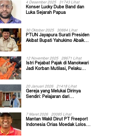
4 Desember 2025
31743 Lihat
Konser Lucky Dube Band dan
Luka Sejarah Papua
30 Oktober 2025
30884 Lihat
PTUN Jayapura Surati Presiden
Akibat Bupati Yahukimo Abaikan
Putusan Gugatan 139 Kepala
Kampung
12 November 2025
28671 Lihat
Istri Pejabat Pajak di Manokwari
Jadi Korban Mutilasi, Pelaku
Diduga Bekas Kuli Bangunan
20 Januari 2026
21418 Lihat
Gereja yang Melukai Dirinya
Sendiri: Pelajaran dari
Keuskupan Bogor
7 Maret 2026
20085 Lihat
Mantan Wakil Dirut PT Freeport
Indonesia Orias Moedak Lolos
Seleksi Administratif Calon ADK
OJK