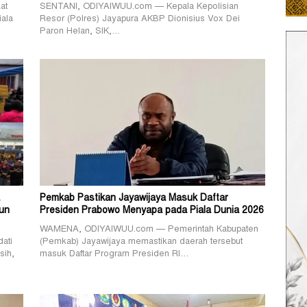
at
SENTANI, ODIYAIWUU.com — Kepala Kepolisian
iala
Resor (Polres) Jayapura AKBP Dionisius Vox Dei
Paron Helan, SIK,…
Pemkab Pastikan Jayawijaya Masuk Daftar
un
Presiden Prabowo Menyapa pada Piala Dunia 2026
WAMENA, ODIYAIWUU.com — Pemerintah Kabupaten
ati
(Pemkab) Jayawijaya memastikan daerah tersebut
sih,
masuk Daftar Program Presiden RI…