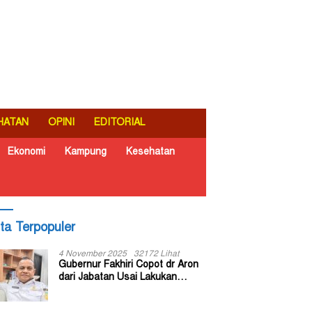
HATAN
OPINI
EDITORIAL
Ekonomi
Kampung
Kesehatan
ita Terpopuler
4 November 2025
32172 Lihat
Gubernur Fakhiri Copot dr Aron
dari Jabatan Usai Lakukan
Inspeksi Mendadak di RSUD Dok
II Jayapura