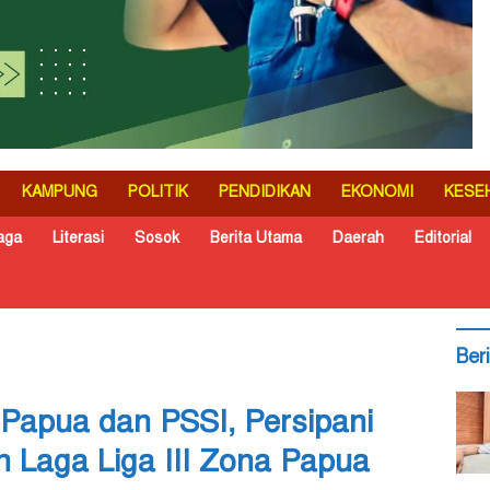
KAMPUNG
POLITIK
PENDIDIKAN
EKONOMI
KESE
aga
Literasi
Sosok
Berita Utama
Daerah
Editorial
Ber
v Papua dan PSSI, Persipani
n Laga Liga III Zona Papua