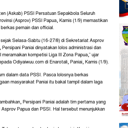
aten (Askab) PSSI Persatuan Sepakbola Seluruh
 Provinsi (Asprov) PSSI Papua, Kamis (1/9) memastikan
i berkas pemain dan official.
sejak Selasa-Sabtu (16-27/8) di Sekretariat Asprov
 Persipani Paniai dinyatakan lolos administrasi dan
pil meramaikan kompetisi Liga III Zona Papua,” ujar
epada Odiyaiwuu.com di Enarotali, Paniai, Kamis (1/9).
um dalam data PSSI. Pasca lolosnya berkas
ggaan masyarakat Paniai itu bakal tampil dalam laga
ambahkan, Persipani Paniai adalah tim pertama yang
asi Asprov Papua dan PSSI. Hal tersebut menunjukkan